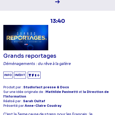
Voir la fiche diffusion
13:40
Grands reportages
Déménagements : du rêve à la galère
INFO
INÉDIT
Produit par :
Studiofact presse & Docs
Sur une idée originale de :
Mathilde Pasinetti
et
la Direction de
l'Information
Réalisé par :
Sarah Oultaf
Présenté par
Anne-Claire Coudray
C'est la 3eme cause de stress pour les Français : le