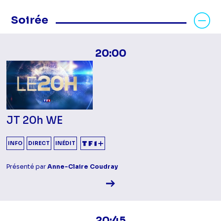
Masquer les programmes Soirée
Soirée
20:00
JT 20h WE
INFO
DIRECT
INÉDIT
Présenté par
Anne-Claire Coudray
Voir la fiche diffusion
20:45