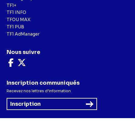
TF1+
TF1 INFO
TFOU MAX
TF1 PUB
TF1 AdManager
Nous suivre
Nous
Nous
suivre
suivre
sur
sur
Facebook
X
Inscription communiqués
Recevez nos lettres d’information
Inscription
Menu
Mentions légales et CGU
Politique de confidentialité
Politique cookies
Préférences cookies
Accessibilité - Partiellement conforme