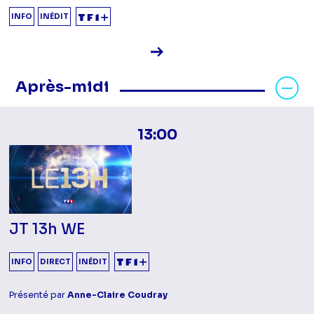
INFO
INÉDIT
Voir la fiche diffusion
Masquer les programmes Après-mid
Après-midi
13:00
JT 13h WE
INFO
DIRECT
INÉDIT
Présenté par
Anne-Claire Coudray