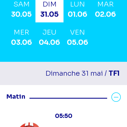
SAM
DIM
LUN
MAR
30.05
31.05
01.06
02.06
MER
JEU
VEN
03.06
04.06
05.06
Dimanche 31 mai /
TF1
Masquer les programmes Matin
Matin
05:50