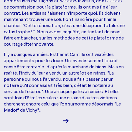
nombreuses malfaçons et 52 000€ investis, dont 20 000
de commission pour la plateforme, ils ont mis fin à leur
contrat. Les artisans faisaient n'importe quoi. Ils doivent
maintenant trouver une solution financière pour finir le
chantier. "Cette rénovation, c'est une déception totale une
catastrophe ! ". Nous avons enquêté, en tentant de nous
faire embaucher, sur les méthodes de cette plateforme de
courtage dite innovante.
Il y a quelques années, Esther et Camille ont visité des
appartements pour les louer. Un investissement locatif
censé être rentable...d'après le marchand de biens. Mais en
réalité, l'individu leur a vendu un autre lot en ruines. "La
personne qui nous l'a vendu, nous a fait passer par un
notaire qu'il connaissait très bien, c'était le notaire au
service de l'escroc". Une arnaque qui les a ruinées. Et elles
sont loin d'être les seules : une dizaine d'autres victimes
cherchent encore celui que l'on surnomme désormais "Le
Madoff de Vichy"...
Voir la fiche diffusion