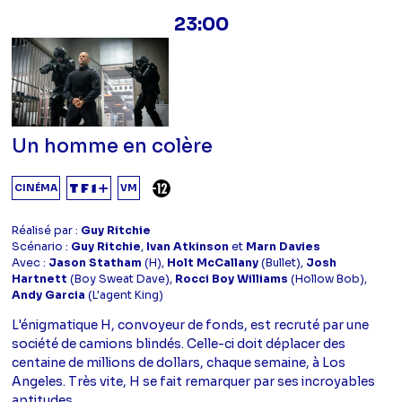
23:00
Un homme en colère
DÉCONSEILLÉ AUX -12 ANS
CINÉMA
VM
Réalisé par :
Guy Ritchie
Scénario :
Guy Ritchie
,
Ivan Atkinson
et
Marn Davies
Avec :
Jason Statham
(H),
Holt McCallany
(Bullet),
Josh
Hartnett
(Boy Sweat Dave),
Rocci Boy Williams
(Hollow Bob),
Andy Garcia
(L'agent King)
L'énigmatique H, convoyeur de fonds, est recruté par une
société de camions blindés. Celle-ci doit déplacer des
centaine de millions de dollars, chaque semaine, à Los
Angeles. Très vite, H se fait remarquer par ses incroyables
aptitudes...