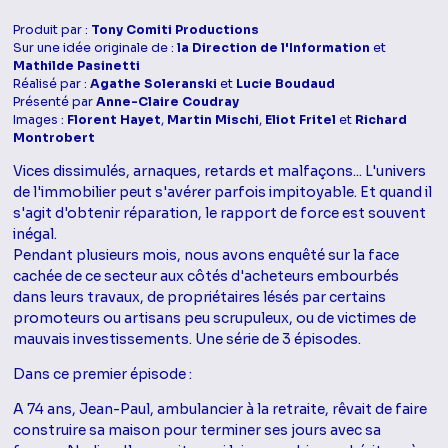
Produit par :
Tony Comiti Productions
Sur une idée originale de :
la Direction de l'Information
et
Mathilde Pasinetti
Réalisé par :
Agathe Soleranski
et
Lucie Boudaud
Présenté par
Anne-Claire Coudray
Images :
Florent Hayet
,
Martin Mischi
,
Eliot Fritel
et
Richard
Montrobert
Vices dissimulés, arnaques, retards et malfaçons... L'univers
de l'immobilier peut s'avérer parfois impitoyable. Et quand il
s'agit d'obtenir réparation, le rapport de force est souvent
inégal.
Pendant plusieurs mois, nous avons enquêté sur la face
cachée de ce secteur aux côtés d'acheteurs embourbés
dans leurs travaux, de propriétaires lésés par certains
promoteurs ou artisans peu scrupuleux, ou de victimes de
mauvais investissements. Une série de 3 épisodes.
Dans ce premier épisode :
A 74 ans, Jean-Paul, ambulancier à la retraite, rêvait de faire
construire sa maison pour terminer ses jours avec sa