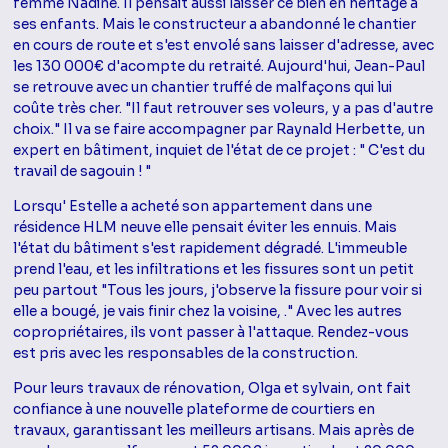
femme Nadine. Il pensait aussi laisser ce bien en héritage à
ses enfants. Mais le constructeur a abandonné le chantier
en cours de route et s'est envolé sans laisser d'adresse, avec
les 130 000€ d'acompte du retraité. Aujourd'hui, Jean-Paul
se retrouve avec un chantier truffé de malfaçons qui lui
coûte très cher. "Il faut retrouver ses voleurs, y a pas d'autre
choix." Il va se faire accompagner par Raynald Herbette, un
expert en bâtiment, inquiet de l'état de ce projet : " C'est du
travail de sagouin ! "
Lorsqu' Estelle a acheté son appartement dans une
résidence HLM neuve elle pensait éviter les ennuis. Mais
l'état du bâtiment s'est rapidement dégradé. L'immeuble
prend l'eau, et les infiltrations et les fissures sont un petit
peu partout "Tous les jours, j'observe la fissure pour voir si
elle a bougé, je vais finir chez la voisine, ." Avec les autres
copropriétaires, ils vont passer à l'attaque. Rendez-vous
est pris avec les responsables de la construction.
Pour leurs travaux de rénovation, Olga et sylvain, ont fait
confiance à une nouvelle plateforme de courtiers en
travaux, garantissant les meilleurs artisans. Mais après de