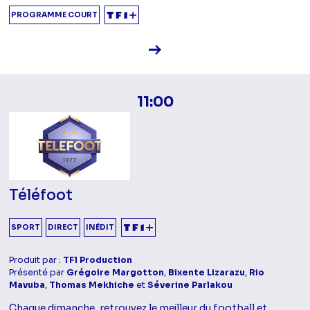
PROGRAMME COURT
Voir la fiche diffusion
11:00
Téléfoot
SPORT
DIRECT
INÉDIT
Produit par :
TF1 Production
Présenté par
Grégoire Margotton
,
Bixente Lizarazu
,
Rio
Mavuba
,
Thomas Mekhiche
et
Séverine Parlakou
Chaque dimanche, retrouvez le meilleur du football et