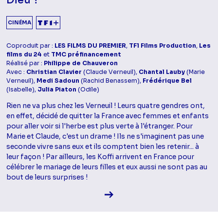
Dieu ?
CINÉMA
Coproduit par :
LES FILMS DU PREMIER
,
TF1 Films Production
,
Les
films du 24
et
TMC préfinancement
Réalisé par :
Philippe de Chauveron
Avec :
Christian Clavier
(Claude Verneuil),
Chantal Lauby
(Marie
Verneuil),
Medi Sadoun
(Rachid Benassem),
Frédérique Bel
(Isabelle),
Julia Piaton
(Odile)
Rien ne va plus chez les Verneuil ! Leurs quatre gendres ont,
en effet, décidé de quitter la France avec femmes et enfants
pour aller voir si l'herbe est plus verte à l'étranger. Pour
Marie et Claude, c'est un drame ! Ils ne s'imaginent pas une
seconde vivre sans eux et ils comptent bien les retenir... à
leur façon ! Par ailleurs, les Koffi arrivent en France pour
célébrer le mariage de leurs filles et eux aussi ne sont pas au
bout de leurs surprises !
Voir la fiche diffusion