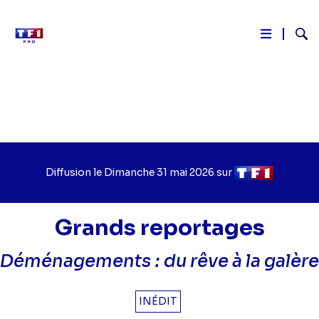
Reche
Aller
au
contenu
principal
Diffusion le
Jour
Dimanche 31 mai 2026
sur
Chaîne
de
de
diffusion
diffusion
Grands reportages
Déménagements : du rêve à la galère
INÉDIT