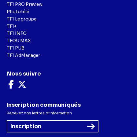
TF1 PRO Preview
Phototélé
TF1 Le groupe
TF1+
TF1 INFO
TFOU MAX
TF1 PUB
TF1 AdManager
Nous suivre
Nous
Nous
suivre
suivre
sur
sur
Facebook
X
Inscription communiqués
Recevez nos lettres d’information
Inscription