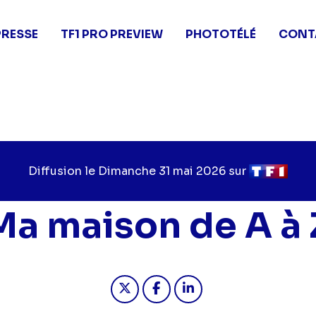
PRESSE
TF1 PRO PREVIEW
PHOTOTÉLÉ
CONT
Diffusion le
Jour
Dimanche 31 mai 2026
sur
Chaîne
de
de
diffusion
diffusion
Ma maison de A à 
Partager "2026-05-31 10:55 - M
Partager "2026-05-31 10:
Partager "2026-05-3