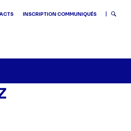
ACTS
INSCRIPTION COMMUNIQUÉS
Recherch
Z
a maison de A à Z - -" sur twitter
55 - Ma maison de A à Z - -" sur facebook
1 10:55 - Ma maison de A à Z - -" sur linkedin