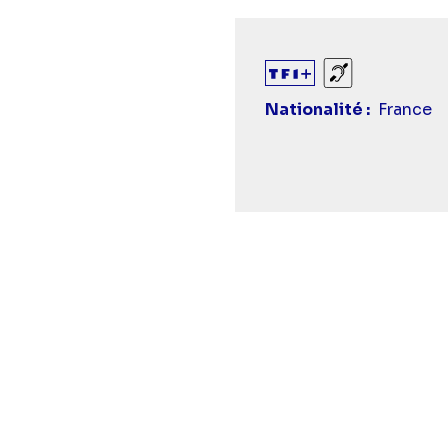
Sourds et ma
Nationalité
France