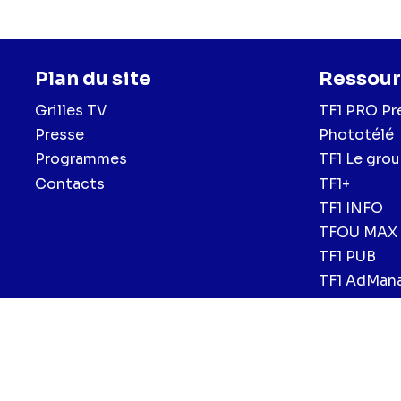
Plan du site
Ressour
Grilles TV
TF1 PRO Pr
Presse
Phototélé
Programmes
TF1 Le gro
Contacts
TF1+
TF1 INFO
TFOU MAX
TF1 PUB
TF1 AdMan
Menu
Mentions légales et CGU
Politique de confidentialité
Politiqu
CGV