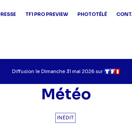
PRESSE
TF1 PRO PREVIEW
PHOTOTÉLÉ
CONT
Diffusion le
Jour
Dimanche 31 mai 2026
sur
Chaîne
de
de
diffusion
diffusion
Météo
INÉDIT