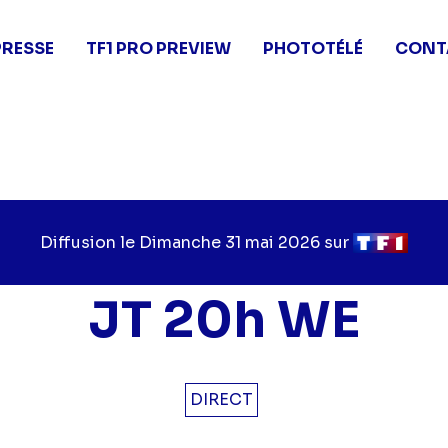
PRESSE
TF1 PRO PREVIEW
PHOTOTÉLÉ
CONT
Diffusion le
Jour
Dimanche 31 mai 2026
sur
Chaîne
de
de
diffusion
diffusion
JT 20h WE
DIRECT