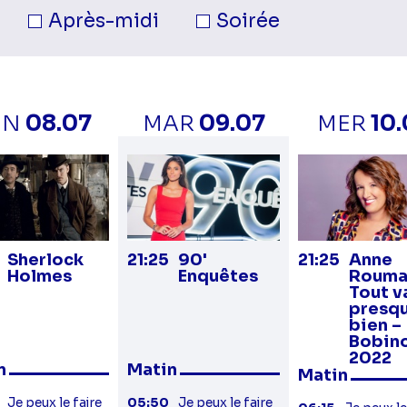
née.
Après-midi
Soirée
UN
08.07
MAR
09.07
MER
10
Sherlock
21:25
90'
21:25
Anne
Holmes
Enquêtes
Rouma
Tout v
presq
bien –
Bobin
2022
n
Matin
Matin
Je peux le faire
05:50
Je peux le faire