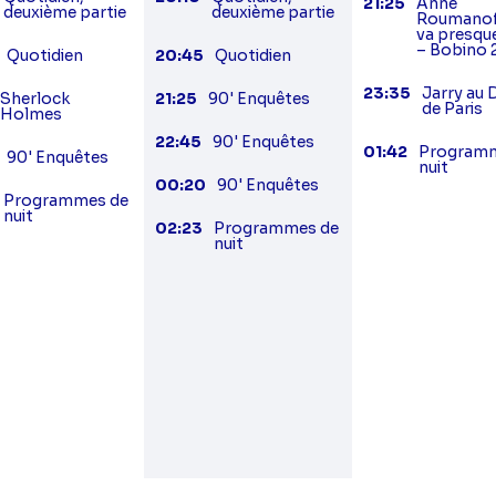
21:25
Anne
deuxième partie
deuxième partie
Roumanof
va presqu
– Bobino 
Quotidien
20:45
Quotidien
23:35
Jarry au
Sherlock
21:25
90' Enquêtes
de Paris
Holmes
22:45
90' Enquêtes
01:42
Programm
90' Enquêtes
nuit
00:20
90' Enquêtes
Programmes de
nuit
02:23
Programmes de
nuit