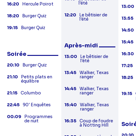
l'été
16:20
Hercule Poirot
13:00
12:20
Le bêtisier de
18:20
Burger Quiz
13:55
l'été
19:15
Burger Quiz
14:50
15:45
Après-midi
Soirée
16:30
13:00
Le bêtisier de
l'été
20:10
Burger Quiz
17:25
13:45
Walker, Texas
21:10
Petits plats en
ranger
18:25
équilibre
14:45
Walker, Texas
21:15
Columbo
ranger
19:15
22:45
90' Enquêtes
15:40
Walker, Texas
ranger
00:09
Programmes
de nuit
16:35
Coup de foudre
Soir
à Notting Hill
20:10