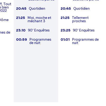
f, Tout
e bien
20:45
Quotidien
20:45
Quotidien
2022
21:25
Moi, moche et
21:25
Tellement
 Dôme
méchant 3
proches
23:10
90' Enquêtes
23:25
90' Enquêtes
es de
00:59
Programmes
01:01
Programmes de
de nuit
nuit