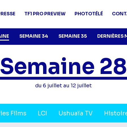
PRESSE
TF1 PRO PREVIEW
PHOTOTÉLÉ
CONT
AINE
SEMAINE 34
SEMAINE 35
DERNIÈRES 
Semaine 28
du 6 juillet au 12 juillet
ies Films
LCI
Ushuaïa TV
Histoir