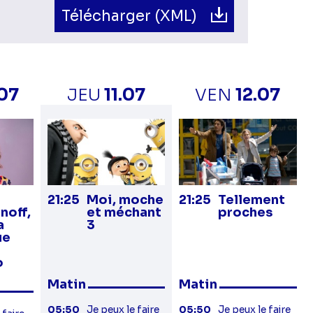
Télécharger (XML)
.07
JEU
11.07
VEN
12.07
21:25
Moi, moche
21:25
Tellement
noff,
et méchant
proches
a
3
ue
o
Matin
Matin
05:50
Je peux le faire
05:50
Je peux le faire