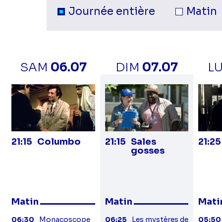
Sélection du moment de la jour
Programmes
Journée entière
Matin
sur
la
SAM
06.07
DIM
07.07
L
21:15
Columbo
21:15
Sales
21:25
gosses
Matin
Matin
Mati
06:30
Monacoscope
06:25
Les mystères de
05:50