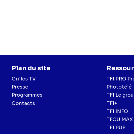
Plan du site
Ressour
Grilles TV
TF1 PRO Pr
Presse
Phototélé
Programmes
TF1 Le gro
Contacts
TF1+
TF1 INFO
TFOU MAX
TF1 PUB