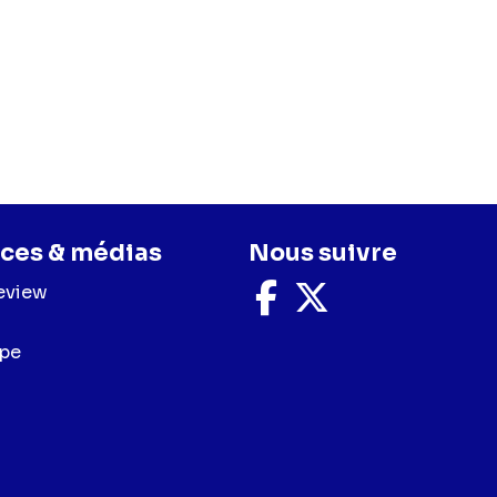
ces & médias
Nous suivre
eview
Nous
Nous
suivre
suivre
sur
sur
upe
Facebook
X