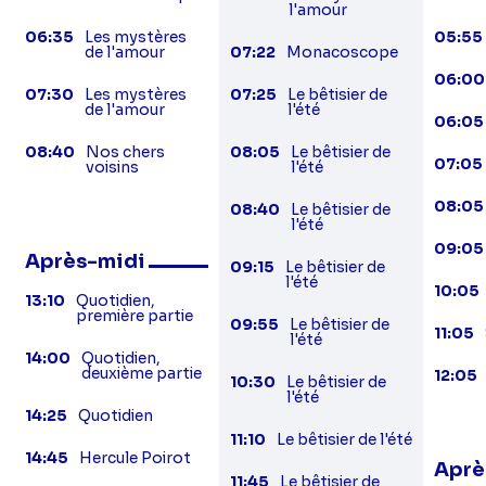
l'amour
06:35
Les mystères
05:55
de l'amour
07:22
Monacoscope
06:00
07:30
Les mystères
07:25
Le bêtisier de
de l'amour
l'été
06:05
08:40
Nos chers
08:05
Le bêtisier de
07:05
voisins
l'été
08:05
08:40
Le bêtisier de
l'été
09:05
Après-midi
09:15
Le bêtisier de
l'été
10:05
13:10
Quotidien,
première partie
09:55
Le bêtisier de
11:05
l'été
14:00
Quotidien,
deuxième partie
12:05
10:30
Le bêtisier de
l'été
14:25
Quotidien
11:10
Le bêtisier de l'été
14:45
Hercule Poirot
Aprè
11:45
Le bêtisier de