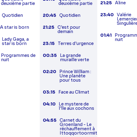
21:25
Aline
deuxième partie
deuxième partie
23:40
Valérie
Quotidien
20:45
Quotidien
Lemercier
Singulièr
A star is born
21:25
C'est pour
demain
01:41
Programm
Lady Gaga, a
nuit
star is born
23:15
Terres d'urgence
Programmes de
00:35
La grande
nuit
muraille verte
02:20
Prince William :
Une planète
pour tous
03:15
Face au Climat
04:10
Le mystere de
l'île aux cochons
04:55
Carnet du
Groenland - Le
réchauffement à
Ittoqqortoormiit