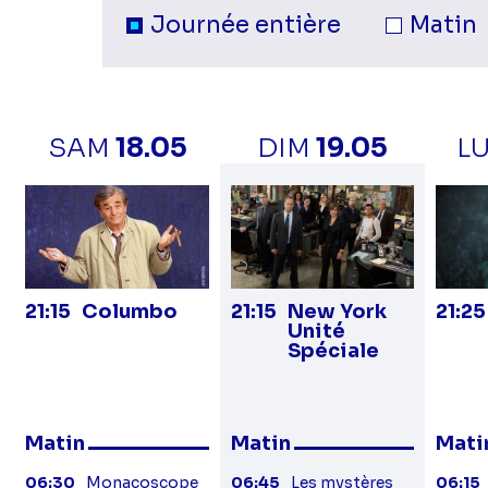
Sélection du moment de la jour
Programmes
Journée entière
Matin
sur
la
SAM
18.05
DIM
19.05
L
21:15
Columbo
21:15
New York
21:25
Unité
Spéciale
Matin
Matin
Mati
06:30
Monacoscope
06:45
Les mystères
06:15