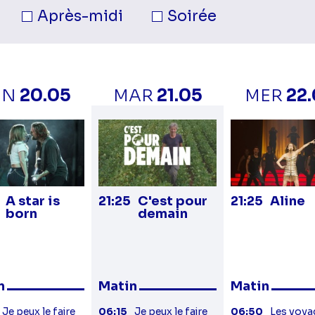
née.
Après-midi
Soirée
UN
20.05
MAR
21.05
MER
22
A star is
21:25
C'est pour
21:25
Aline
born
demain
n
Matin
Matin
Je peux le faire
06:15
Je peux le faire
06:50
Les voya