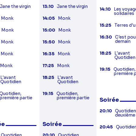
Jane the virgin
13:10
Jane the virgin
14:10
Les voyag
solidaires
Monk
14:05
Monk
15:25
Terres d'
Monk
15:00
Monk
16:30
C'est pou
demain
Monk
15:50
Monk
18:25
L'avant
Monk
16:35
Monk
Quotidien
Monk
17:25
Monk
19:15
Quotidien,
première p
L'avant
18:25
L'avant
Quotidien
Quotidien
Quotidien,
19:15
Quotidien,
première partie
première partie
Soirée
20:10
Quotidien
deuxième 
ée
Soirée
20:45
Quotidie
Quotidien,
20:10
Quotidien,