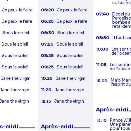
solidaire
Je peux le faire
06:20
Je peux le faire
07:40
Dégel du
Pergéliso
Je peux le faire
06:25
Je peux le faire
bombe à
retarde
Sous le soleil
06:30
Sous le soleil
08:50
Il faut sa
Sous le soleil
07:25
Sous le soleil
10:00
Les senti
de l’océa
Sous le soleil
08:25
Sous le soleil
11:05
Les sentin
Sous le soleil
09:25
Sous le soleil
de l’océan
Jane the virgin
10:25
Jane the virgin
12:05
Ma'o Man
l'esprit d
Jane the virgin
11:20
Jane the virgin
Jane the virgin
12:15
Jane the virgin
Après-midi
13:10
Prince Will
Une planè
s-midi
Après-midi
pour tous