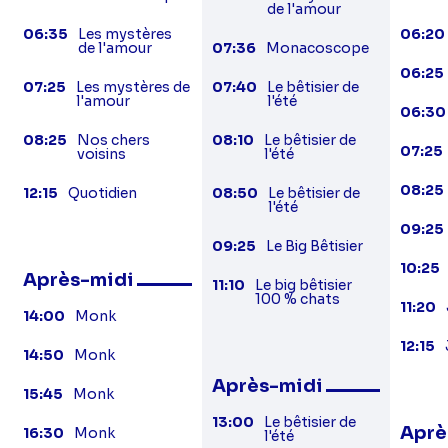
de l'amour
06:35
Les mystères
06:20
de l'amour
07:36
Monacoscope
06:25
07:25
Les mystères de
07:40
Le bêtisier de
l'amour
l'été
06:30
08:25
Nos chers
08:10
Le bêtisier de
07:25
voisins
l'été
08:25
12:15
Quotidien
08:50
Le bêtisier de
l'été
09:25
09:25
Le Big Bêtisier
10:25
Après-midi
11:10
Le big bêtisier
100 % chats
11:20
14:00
Monk
12:15
14:50
Monk
Après-midi
15:45
Monk
13:00
Le bêtisier de
Aprè
16:30
Monk
l'été