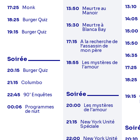
13:10
17:25
Monk
13:50
Meurtre au
Manoir
14:05
18:25
Burger Quiz
15:30
Meurtre à
Blanca Bay
15:00
19:15
Burger Quiz
17:15
A la recherche de
15:50
l’assassin de
mon père
16:35
Soirée
18:55
Les mystères de
l'amour
17:25
20:15
Burger Quiz
18:25
21:15
Columbo
Soirée
22:45
90' Enquêtes
19:15
20:00
Les mystères
00:06
Programmes
de l'amour
de nuit
21:15
New York Unité
Spéciale
Soir
22:00
New York Unité
20:10