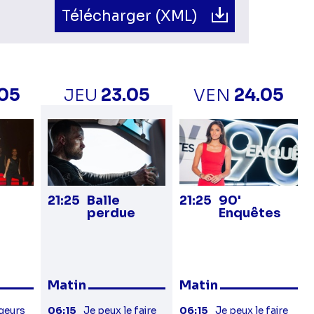
Télécharger (XML)
.05
JEU
23.05
VEN
24.05
21:25
Balle
21:25
90'
perdue
Enquêtes
Matin
Matin
geurs
06:15
Je peux le faire
06:15
Je peux le faire