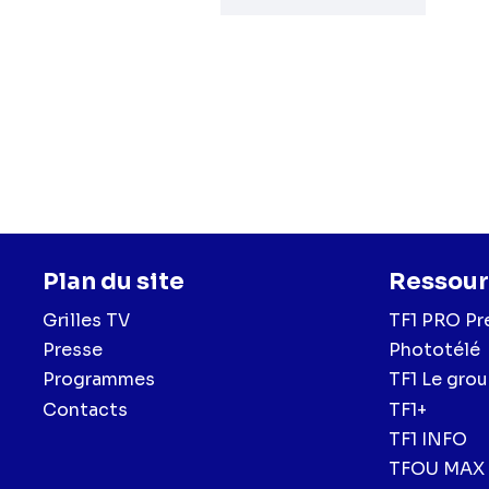
Plan du site
Ressour
Grilles TV
TF1 PRO Pr
Presse
Phototélé
Programmes
TF1 Le gro
Contacts
TF1+
TF1 INFO
TFOU MAX