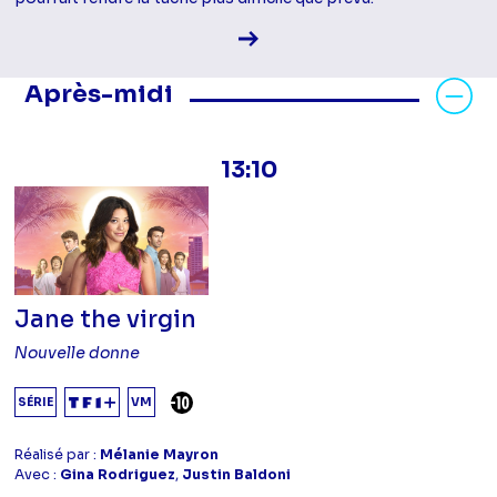
Voir la fiche diffusion
Masquer les programmes Après-mid
Après-midi
13:10
Jane the virgin
Nouvelle donne
DÉCONSEILLÉ AUX -10 ANS
SÉRIE
VM
Réalisé par :
Mélanie Mayron
Avec :
Gina Rodriguez
,
Justin Baldoni