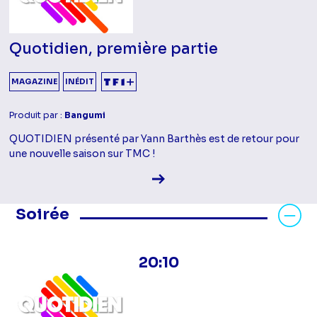
Quotidien, première partie
MAGAZINE
INÉDIT
Produit par :
Bangumi
QUOTIDIEN présenté par Yann Barthès est de retour pour
une nouvelle saison sur TMC !
Voir la fiche diffusion
Masquer les programmes Soirée
Soirée
20:10