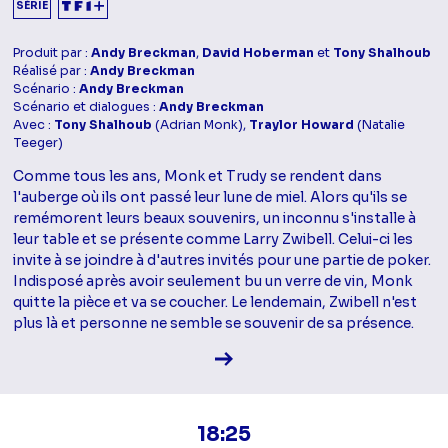
SÉRIE
Produit par :
Andy Breckman
,
David Hoberman
et
Tony Shalhoub
Réalisé par :
Andy Breckman
Scénario :
Andy Breckman
Scénario et dialogues :
Andy Breckman
Avec :
Tony Shalhoub
(Adrian Monk),
Traylor Howard
(Natalie
Teeger)
Comme tous les ans, Monk et Trudy se rendent dans
l'auberge où ils ont passé leur lune de miel. Alors qu'ils se
remémorent leurs beaux souvenirs, un inconnu s'installe à
leur table et se présente comme Larry Zwibell. Celui-ci les
invite à se joindre à d'autres invités pour une partie de poker.
Indisposé après avoir seulement bu un verre de vin, Monk
quitte la pièce et va se coucher. Le lendemain, Zwibell n'est
plus là et personne ne semble se souvenir de sa présence.
Voir la fiche diffusion
18:25