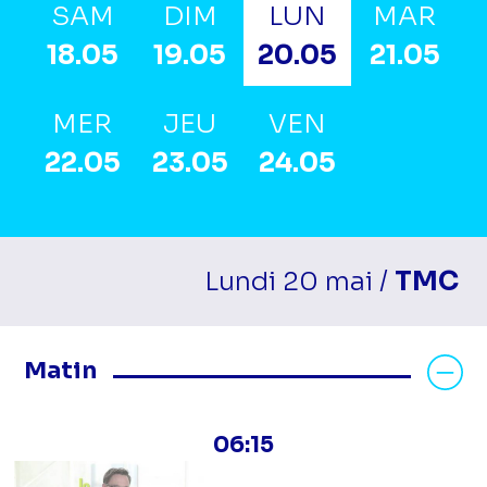
SAM
DIM
LUN
MAR
18.05
19.05
20.05
21.05
MER
JEU
VEN
22.05
23.05
24.05
Lundi 20 mai /
TMC
Masquer les programmes Matin
Matin
06:15