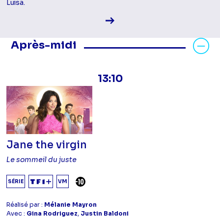
Luisa.
Voir la fiche diffusion
Masquer les programmes Après-mid
Après-midi
13:10
Jane the virgin
Le sommeil du juste
DÉCONSEILLÉ AUX -10 ANS
SÉRIE
VM
Réalisé par :
Mélanie Mayron
Avec :
Gina Rodriguez
,
Justin Baldoni