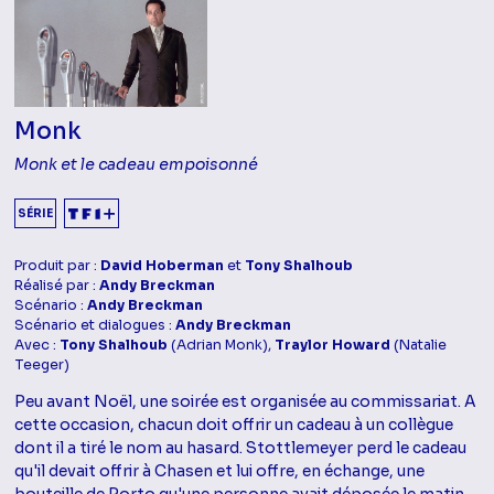
Monk
Monk et le cadeau empoisonné
SÉRIE
Produit par :
David Hoberman
et
Tony Shalhoub
Réalisé par :
Andy Breckman
Scénario :
Andy Breckman
Scénario et dialogues :
Andy Breckman
Avec :
Tony Shalhoub
(Adrian Monk),
Traylor Howard
(Natalie
Teeger)
Peu avant Noël, une soirée est organisée au commissariat. A
cette occasion, chacun doit offrir un cadeau à un collègue
dont il a tiré le nom au hasard. Stottlemeyer perd le cadeau
qu'il devait offrir à Chasen et lui offre, en échange, une
bouteille de Porto qu'une personne avait déposée le matin