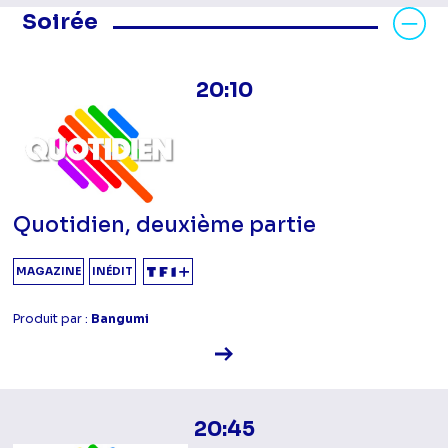
Masquer les programmes Soirée
Soirée
20:10
Quotidien, deuxième partie
MAGAZINE
INÉDIT
Produit par :
Bangumi
Voir la fiche diffusion
20:45