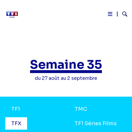
Reche
Aller
au
contenu
principal
Semaine 35
du 27 août au 2 septembre
Grilles
TF1
TMC
TV
TFX
TF1 Séries Films