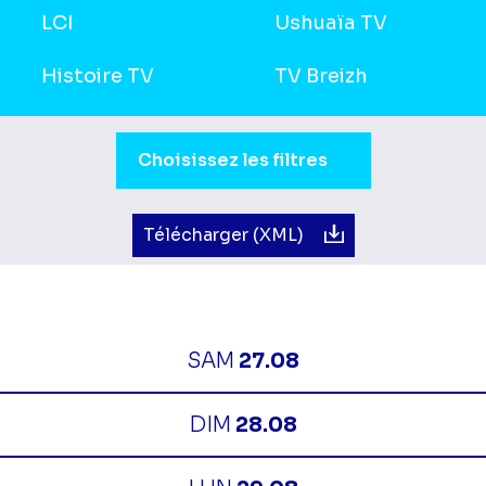
LCI
Ushuaïa TV
Histoire TV
TV Breizh
Sélection du moment de la journée.
Choisissez les filtres
Télécharger (XML)
SAM
27.08
DIM
28.08