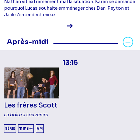
Nathan vit extrêmement mal la situation. Karen se demande
pourquoi Lucas souhaite emménager chez Dan. Peyton et
Jack s'entendent mieux.
Voir la fiche diffusion
Masquer les programmes Après-mid
Après-midi
13:15
Les frères Scott
La boîte à souvenirs
SÉRIE
VM