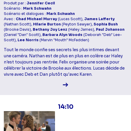
Produit par :
Jennifer Cecil
Scénario :
Mark Schwahn
Scénario et dialogues :
Mark Schwahn
Avec :
Chad Michael Murray
(Lucas Scott),
James Lafferty
(Nathan Scott),
Hilarie Burton
(Peyton Sawyer),
Sophia Bush
(Brooke Davis),
Bethany Joy Lenz
(Haley James),
Paul Johanson
(Daniel "Dan" Scott),
Barbara Alyn Woods
(Deborah "Deb" Lee-
Scott),
Lee Norris
(Marvin "Mouth" McFadden)
Tout le monde confie ses secrets les plus intimes devant
une caméra. Nathan est de plus en plus en colère car Haley
n'est toujours pas rentrée. Felix organise une soirée pour
célébrer la victoire de Brooke aux élections. Lucas décide de
vivre avec Deb et Dan plutôt qu'avec Karen.
Voir la fiche diffusion
14:10