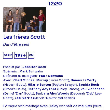
12:20
Les frères Scott
Dur d'être seul
SÉRIE
VM
Produit par :
Jennifer Cecil
Scénario :
Mark Schwahn
Scénario et dialogues :
Mark Schwahn
Avec :
Chad Michael Murray
(Lucas Scott),
James Lafferty
(Nathan Scott),
Hilarie Burton
(Peyton Sawyer),
Sophia Bush
(Brooke Davis),
Bethany Joy Lenz
(Haley James),
Paul Johanson
(Daniel "Dan" Scott),
Barbara Alyn Woods
(Deborah "Deb" Lee-
Scott),
Lee Norris
(Marvin "Mouth" McFadden)
Lorsque son mariage avec Haley connaît de mauvais jours,