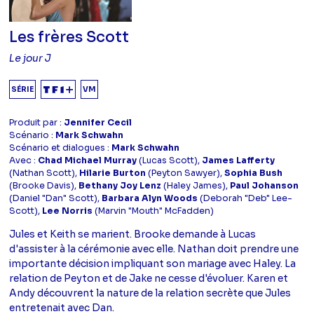
Les frères Scott
Le jour J
SÉRIE
VM
Produit par :
Jennifer Cecil
Scénario :
Mark Schwahn
Scénario et dialogues :
Mark Schwahn
Avec :
Chad Michael Murray
(Lucas Scott),
James Lafferty
(Nathan Scott),
Hilarie Burton
(Peyton Sawyer),
Sophia Bush
(Brooke Davis),
Bethany Joy Lenz
(Haley James),
Paul Johanson
(Daniel "Dan" Scott),
Barbara Alyn Woods
(Deborah "Deb" Lee-
Scott),
Lee Norris
(Marvin "Mouth" McFadden)
Jules et Keith se marient. Brooke demande à Lucas
d'assister à la cérémonie avec elle. Nathan doit prendre une
importante décision impliquant son mariage avec Haley. La
relation de Peyton et de Jake ne cesse d'évoluer. Karen et
Andy découvrent la nature de la relation secrète que Jules
entretenait avec Dan.