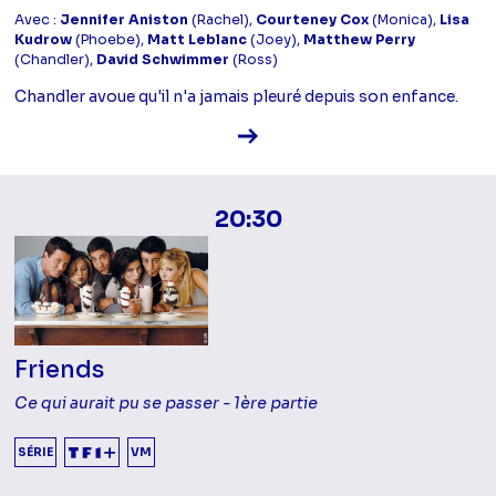
Avec :
Jennifer Aniston
(Rachel),
Courteney Cox
(Monica),
Lisa
Kudrow
(Phoebe),
Matt Leblanc
(Joey),
Matthew Perry
(Chandler),
David Schwimmer
(Ross)
Chandler avoue qu'il n'a jamais pleuré depuis son enfance.
Voir la fiche diffusion
20:30
Friends
Ce qui aurait pu se passer - 1ère partie
SÉRIE
VM