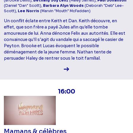
(Brooke Davis),
Bethany Joy Lenz
(Haley James),
Paul Johanson
(Daniel "Dan" Scott),
Barbara Alyn Woods
(Deborah "Deb" Lee-
Scott),
Lee Norris
(Marvin "Mouth" McFadden)
Un conflit éclate entre Keith et Dan. Keith découvre, en
effet, que son frère a payé Jules afin qu'elle tombe
amoureuse de lui. Anna dénonce Felix aux autorités. Elle est
convaincue qu'il s'agit du vandale qui a saccagé le casier de
Peyton. Brooke et Lucas évoquent le possible
déménagement de la jeune femme. Nathan tente de
persuader Haley de rentrer sous le toit familial.
Voir la fiche diffusion
16:00
Mamans & célèbres