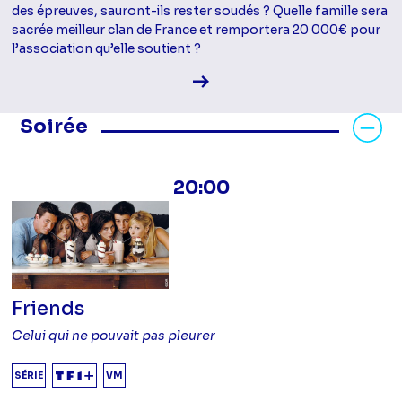
des épreuves, sauront-ils rester soudés ? Quelle famille sera
sacrée meilleur clan de France et remportera 20 000€ pour
l’association qu’elle soutient ?
Voir la fiche diffusion
Masquer les programmes Soirée
Soirée
20:00
Friends
Celui qui ne pouvait pas pleurer
SÉRIE
VM