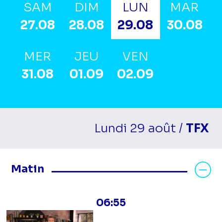
SAM
DIM
LUN
MAR
27.08
28.08
29.08
30.08
MER
JEU
VEN
31.08
01.09
02.09
Lundi 29 août /
TFX
Masquer les programmes Matin
Matin
06:55