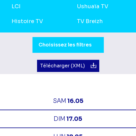
LCI
Ushuaïa TV
Histoire TV
TV Breizh
Sélection du moment de la journée.
Choisissez les filtres
Télécharger (XML)
SAM
16.05
DIM
17.05