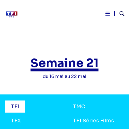
Reche
Aller
au
contenu
principal
Semaine 21
du 16 mai au 22 mai
Grilles
TF1
TMC
TV
TFX
TF1 Séries Films