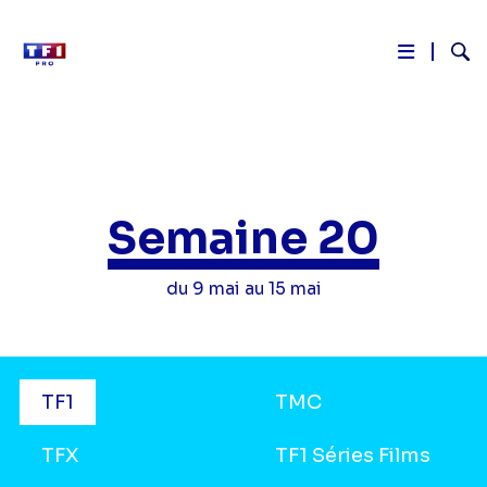
Reche
Aller
au
contenu
principal
Semaine 20
du 9 mai au 15 mai
Grilles
TF1
TMC
TV
TFX
TF1 Séries Films