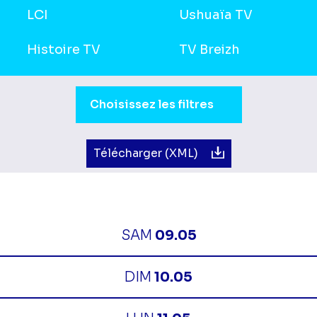
LCI
Ushuaïa TV
Histoire TV
TV Breizh
Sélection du moment de la journée.
Choisissez les filtres
Télécharger (XML)
SAM
09.05
DIM
10.05