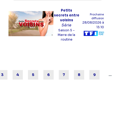
Petits
Prochaine
secrets entre
diffusion
voisins
28/08/2026
à
Série
13:10
Saison 5 -
Marre de la
routine
Pagination
programme
série
Page
3
Page
4
Page
5
Page
6
Page
7
Page
8
Page
9
…