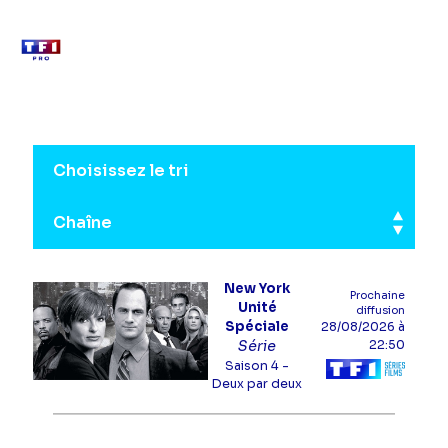
Aller
au
contenu
Série
Trier les programmes série
Choisissez le tri
principal
Chaîne
Chaîne
New York
Prochaine
Unité
diffusion
Spéciale
28/08/2026
à
Série
22:50
Saison 4 -
Deux par deux