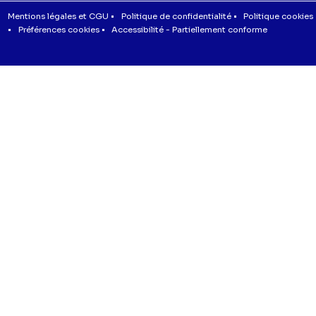
Menu
Mentions légales et CGU
Politique de confidentialité
Politique cookies
Préférences cookies
Accessibilité - Partiellement conforme
CGV