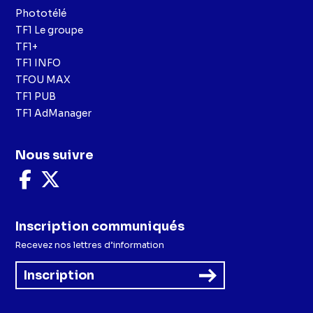
Phototélé
TF1 Le groupe
TF1+
TF1 INFO
TFOU MAX
TF1 PUB
TF1 AdManager
Nous suivre
Nous
Nous
suivre
suivre
sur
sur
Facebook
X
Inscription communiqués
Recevez nos lettres d’information
Inscription