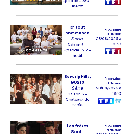
Episode 2280
-
Inédit
Ici tout
Prochaine
commence
diffusion
Série
28/08/2026
à
18:30
Saison 6 -
Episode 1512
-
Inédit
Beverly Hills,
Prochaine
90210
diffusion
Série
28/08/2026
à
18:10
Saison 3 -
Châteaux de
sable
Prochaine
Les frères
diffusion
Scott