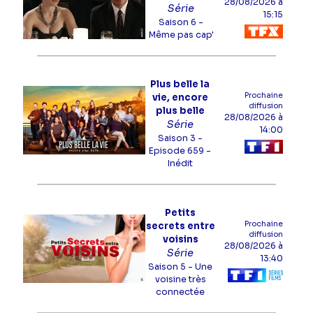
28/08/2026
à
Série
15:15
Saison 6 -
Même pas cap'
Plus belle la
Prochaine
vie, encore
diffusion
plus belle
28/08/2026
à
Série
14:00
Saison 3 -
Episode 659
-
Inédit
Petits
Prochaine
secrets entre
diffusion
voisins
28/08/2026
à
Série
13:40
Saison 5 -
Une
voisine très
connectée