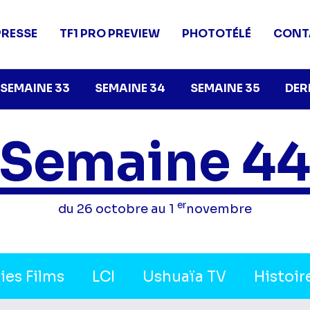
PRESSE
TF1 PRO PREVIEW
PHOTOTÉLÉ
CONT
SEMAINE 33
SEMAINE 34
SEMAINE 35
DER
Semaine 4
er
du 26 octobre au 1
novembre
ies Films
LCI
Ushuaïa TV
Histoir