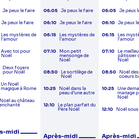
Je peux le faire
06:05
Je peux le faire
06:05
Je peux l
Je peux le faire
06:10
Je peux le faire
06:10
Je peux le
Les mystères de
06:15
Les mystères de
06:15
Les mystè
l'amour
l'amour
l'amour
Avec toi pour
07:10
Mon petit
07:10
Le meilleu
Noël
mensonge de
pâtissier 
Noël
Noël
Deux foyers
pour Noël
08:50
Le sortilège de
08:50
Noël des
Noël
coeurs b
Un Noël
magique à Rome
10:25
Noël dans la
10:25
Une dema
peau d'une autre
mariage p
Noël
Noël au château
enchanté
12:10
Le plan parfait du
Père Noël
12:10
Noël sous 
s-midi
Après-midi
Après-midi