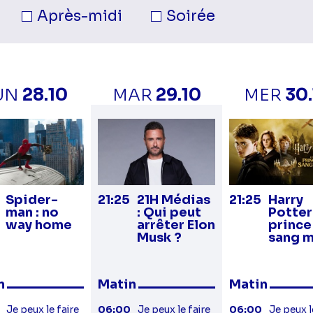
née.
Après-midi
Soirée
UN
28.10
MAR
29.10
MER
30
Spider-
21:25
21H Médias
21:25
Harry
man : no
: Qui peut
Potter
way home
arrêter Elon
prince
Musk ?
sang 
n
Matin
Matin
Je peux le faire
06:00
Je peux le faire
06:00
Je peux l