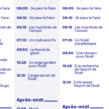
e faire
06:05
Je peux le faire
06:05
Je peux le faire
 faire
06:10
Je peux le faire
06:10
Je peux le faire
res de
06:15
Les mystères de
06:15
Les mystères de
l'amour
l'amour
r
07:10
Un noël sans fin
07:10
Un Noël
de
paradisiaque
08:50
Le fiancé de
glace
08:50
Une mission
pour Noël
risés
10:25
Un ange gardien
pour Noël
10:25
A la recherche
nde en
de l'esprit de
our
Noël
12:10
L'ange secret de
Noël
12:10
Embrassez
le gui
l'esprit de Noël
Après-midi
Après-midi
13:55
Monk