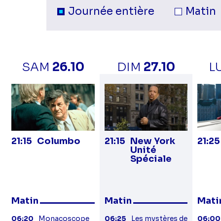
Sélection du moment de la jour
Programmes
Journée entière
Matin
sur
la
SAM
26.10
DIM
27.10
L
21:15
Columbo
21:15
New York
21:25
Unité
Spéciale
Matin
Matin
Mati
06:20
Monacoscope
06:25
Les mystères de
06:00