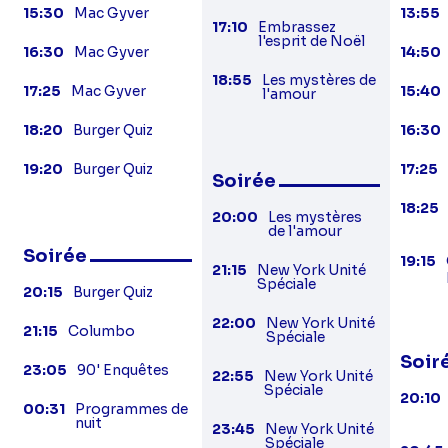
15:30
Mac Gyver
13:55
17:10
Embrassez
l'esprit de Noël
16:30
Mac Gyver
14:50
18:55
Les mystères de
17:25
Mac Gyver
15:40
l'amour
18:20
Burger Quiz
16:30
19:20
Burger Quiz
17:25
Soirée
18:25
20:00
Les mystères
de l'amour
Soirée
19:15
21:15
New York Unité
Spéciale
20:15
Burger Quiz
22:00
New York Unité
21:15
Columbo
Spéciale
Soir
23:05
90' Enquêtes
22:55
New York Unité
Spéciale
20:10
00:31
Programmes de
nuit
23:45
New York Unité
Spéciale