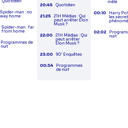
Quotidien
mêlé
20:45
Quotidien
Spider-man : no
00:10
Harry Pot
way home
21:25
21H Médias : Qui
les secre
peut arrêter Elon
phénomè
Musk ?
Spider-man : far
from home
02:02
Program
22:00
21H Médias : Qui
nuit
peut arrêter
Programmes de
Elon Musk ?
nuit
23:00
90' Enquêtes
00:34
Programmes
de nuit