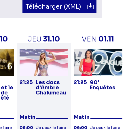
Télécharger (XML)
.10
JEU
31.10
VEN
01.11
21:25
Les docs
21:25
90'
 et le
d'Ambre
Enquêtes
 de
Chalumeau
mêlé
Matin
Matin
e faire
06:00
Je peux le faire
06:00
Je peux le faire