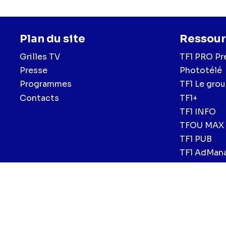
Plan du site
Ressour
Grilles TV
TF1 PRO Pr
Presse
Phototélé
Programmes
TF1 Le gro
Contacts
TF1+
TF1 INFO
TFOU MAX
TF1 PUB
TF1 AdMan
Menu
Mentions légales et CGU
Politique de confidentialité
Politiqu
CGV