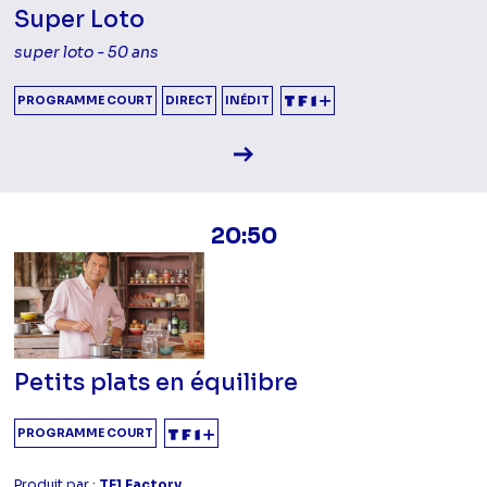
Super Loto
super loto - 50 ans
PROGRAMME COURT
DIRECT
INÉDIT
Voir la fiche diffusion
20:50
Petits plats en équilibre
PROGRAMME COURT
Produit par :
TF1 Factory