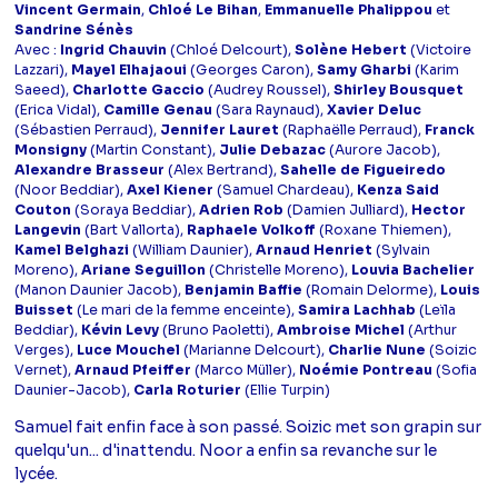
Vincent Germain
,
Chloé Le Bihan
,
Emmanuelle Phalippou
et
Sandrine Sénès
Avec :
Ingrid Chauvin
(Chloé Delcourt),
Solène Hebert
(Victoire
Lazzari),
Mayel Elhajaoui
(Georges Caron),
Samy Gharbi
(Karim
Saeed),
Charlotte Gaccio
(Audrey Roussel),
Shirley Bousquet
(Erica Vidal),
Camille Genau
(Sara Raynaud),
Xavier Deluc
(Sébastien Perraud),
Jennifer Lauret
(Raphaëlle Perraud),
Franck
Monsigny
(Martin Constant),
Julie Debazac
(Aurore Jacob),
Alexandre Brasseur
(Alex Bertrand),
Sahelle de Figueiredo
(Noor Beddiar),
Axel Kiener
(Samuel Chardeau),
Kenza Said
Couton
(Soraya Beddiar),
Adrien Rob
(Damien Julliard),
Hector
Langevin
(Bart Vallorta),
Raphaele Volkoff
(Roxane Thiemen),
Kamel Belghazi
(William Daunier),
Arnaud Henriet
(Sylvain
Moreno),
Ariane Seguillon
(Christelle Moreno),
Louvia Bachelier
(Manon Daunier Jacob),
Benjamin Baffie
(Romain Delorme),
Louis
Buisset
(Le mari de la femme enceinte),
Samira Lachhab
(Leïla
Beddiar),
Kévin Levy
(Bruno Paoletti),
Ambroise Michel
(Arthur
Verges),
Luce Mouchel
(Marianne Delcourt),
Charlie Nune
(Soizic
Vernet),
Arnaud Pfeiffer
(Marco Müller),
Noémie Pontreau
(Sofia
Daunier-Jacob),
Carla Roturier
(Ellie Turpin)
Samuel fait enfin face à son passé. Soizic met son grapin sur
quelqu'un... d'inattendu. Noor a enfin sa revanche sur le
lycée.