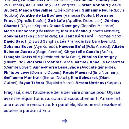
Paul Boher),
Val Duclaux
(Jules Langlois),
Florian Abboud
(Steve
Brudet),
Manon Chevallier
(Zoé Romane),
Guillaume Faure
(Louis
Robbie),
Agathe de La Boulaye
(Vanessa Kepler),
Morgane
Frioux
(Ophélie Kepler),
Zoé Laïb
(Apolline Deboisier),
Jérémy
Charvet
(Ulysse Kepler),
Diane Dassigny
(Jennifer Maseron),
Marie Hennerez
(Léa Nebout),
Marie Réache
(Babeth Nebout),
Joakim Latzko
(Gabriel Riva),
Laurent Kérusoré
(Thomas Marci),
David Baïot
(Djawad Sangha),
Léa François
(Barbara Evenot),
Johanna Boyer
(Aya Konaté),
Haycem Belal
(Felix Arnaud),
Alizée
Buisson Jadeau
(Sage-femme),
Chrystelle Canals
(Sofia),
François Cottrelle
(Président de la Cour),
Nicolas Dermigny
(Client Eric),
Victoria Grosbois
(Alice Bataille),
Anne Le Forestier
(Camille Boyer),
Anne-Pierre Lesauvage
(Avocate générale),
Philippe Lévy
(Dominic Dupuis),
Régis Maynard
(Eric Norman),
Guillaume Monfraix
(Simon Dutoit),
Kim Schwarck
(Diane
Galieni),
Bryan Trésor
(Baptiste Marci),
Artem Ustinov
(Karpov)
Fragilisé, c'est l'audience de la dernière chance pour Ulysse
avant le réquisitoire. Au cours d'accouchement, Ariane fait
une nouvelle rencontre. En parallèle, Blanche est résolue et
espère le pardon d'Eric.
Voir la fiche diffusion