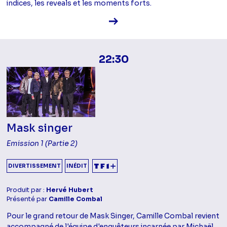
indices, les reveals et les moments forts.
Voir la fiche diffusion
22:30
Mask singer
Emission 1 (Partie 2)
DIVERTISSEMENT
INÉDIT
Produit par :
Hervé Hubert
Présenté par
Camille Combal
Pour le grand retour de Mask Singer, Camille Combal revient
accompagné de l'équipe d'enquêteurs incarnée par Michaël