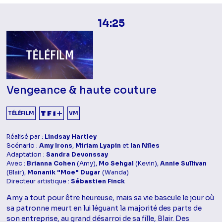
14:25
Vengeance & haute couture
TÉLÉFILM
VM
Réalisé par :
Lindsay Hartley
Scénario :
Amy Irons
,
Miriam Lyapin
et
Ian Niles
Adaptation :
Sandra Devonssay
Avec :
Brianna Cohen
(Amy),
Mo Sehgal
(Kevin),
Annie Sullivan
(Blair),
Monanik "Moe" Dugar
(Wanda)
Directeur artistique :
Sébastien Finck
Amy a tout pour être heureuse, mais sa vie bascule le jour où
sa patronne meurt en lui léguant la majorité des parts de
son entreprise, au grand désarroi de sa fille, Blair. Des