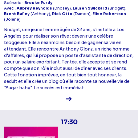
Scénario :
Brooke Purdy
Avec :
Aubrey Reynolds
(Lindsey),
Lauren Swickard
(Bridget),
Brent Bailey
(Anthony),
Rick Otto
(Damon),
Elise Robertson
(Jolene)
Bridget, une jeune femme âgée de 22 ans, s'installe à Los
Angeles pour réaliser son rêve : devenir une célèbre
bloggeuse. Elle a néanmoins besoin de gagner sa vie en
attendant. Elle rencontre Anthony Glonz, un riche homme
d'affaires, qui lui propose un poste d'assistante de direction,
pour un salaire exorbitant. Tentée, elle accepte et se rend
compte que son rôle inclut aussi de dîner avec ses clients.
Cette fonction imprévue, en tout bien tout honneur, la
séduit et elle crée un blog où elle raconte sa nouvelle vie de
"Sugar baby". Le succès est immédiat.
Voir la fiche diffusion
17:30