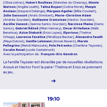
(Olivia Listrac),
Hubert Roulleau
(Stanislas du Chesnay),
Ginnie
Watson
(Angèle Lisetti),
Talina Boyaci
(Coline Morel),
Maxym
Anciaux
(Gaspard Delange),
Margaux Aguilar
(Billie Coudert),
Julie Sassoust
(Anaïs Grimbert),
Marie-Christine Adam
(Andréa Jourdain),
Guillaume Cramoisan
(Hector Jourdain),
Aurélie Vaneck
(Jeanne Sanko Jourdain),
Narcisse Mame
(Denis
Sanko),
Gabriel Réhsé
(Milan Hemery),
Oscar Al Hafiane
(Malik
Benaïssa),
Azize Diabaté
(Enzo Lopez),
Elyorissa
(Thelma
Ortega),
Laurence Facelina
(Pénélope Becker),
Alexandra Favalli
(Maya Dubois),
Vanille Lehmann
(Anouk Revero),
Marvin
Pellegrino
(Mehdi Mabsoute),
Pola Petrenko
(Charlène Teyssier),
Coralie Revel
(Lucile Castelmont)
Avec la participation de :
François-Eric Gendron
La famille Teyssier est ébranlée par de nouvelles révélations.
Anouk et Hector font la paire ! Thelma et Enzo se prennent
au jeu...
Voir la fiche diffusion
19:10