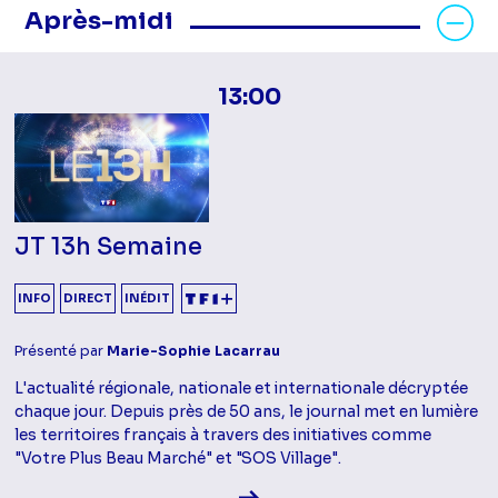
Masquer les programmes Après-mid
Après-midi
13:00
JT 13h Semaine
INFO
DIRECT
INÉDIT
Présenté par
Marie-Sophie Lacarrau
L'actualité régionale, nationale et internationale décryptée
chaque jour. Depuis près de 50 ans, le journal met en lumière
les territoires français à travers des initiatives comme
"Votre Plus Beau Marché" et "SOS Village".
Voir la fiche diffusion