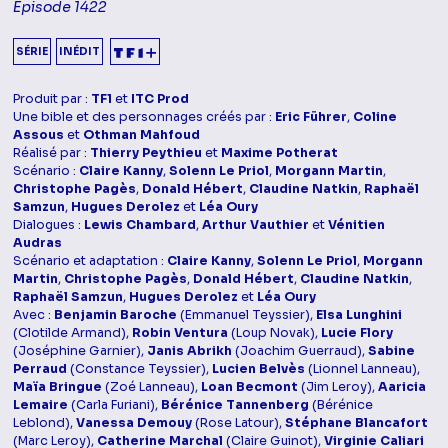
Episode 1422
SÉRIE
INÉDIT
Produit par :
TF1
et
ITC Prod
Une bible et des personnages créés par :
Eric Führer
,
Coline
Assous
et
Othman Mahfoud
Réalisé par :
Thierry Peythieu
et
Maxime Potherat
Scénario :
Claire Kanny
,
Solenn Le Priol
,
Morgann Martin
,
Christophe Pagès
,
Donald Hébert
,
Claudine Natkin
,
Raphaël
Samzun
,
Hugues Derolez
et
Léa Oury
Dialogues :
Lewis Chambard
,
Arthur Vauthier
et
Vénitien
Audras
Scénario et adaptation :
Claire Kanny
,
Solenn Le Priol
,
Morgann
Martin
,
Christophe Pagès
,
Donald Hébert
,
Claudine Natkin
,
Raphaël Samzun
,
Hugues Derolez
et
Léa Oury
Avec :
Benjamin Baroche
(Emmanuel Teyssier),
Elsa Lunghini
(Clotilde Armand),
Robin Ventura
(Loup Novak),
Lucie Flory
(Joséphine Garnier),
Janis Abrikh
(Joachim Guerraud),
Sabine
Perraud
(Constance Teyssier),
Lucien Belvès
(Lionnel Lanneau),
Maïa Bringue
(Zoé Lanneau),
Loan Becmont
(Jim Leroy),
Aaricia
Lemaire
(Carla Furiani),
Bérénice Tannenberg
(Bérénice
Leblond),
Vanessa Demouy
(Rose Latour),
Stéphane Blancafort
(Marc Leroy),
Catherine Marchal
(Claire Guinot),
Virginie Caliari