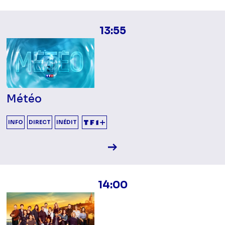
13:55
Météo
INFO
DIRECT
INÉDIT
Voir la fiche diffusion
14:00