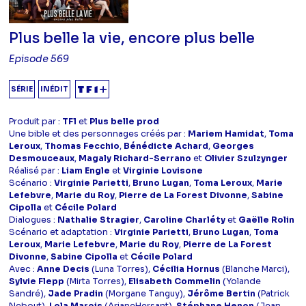
Plus belle la vie, encore plus belle
Episode 569
SÉRIE
INÉDIT
Produit par :
TF1
et
Plus belle prod
Une bible et des personnages créés par :
Mariem Hamidat
,
Toma
Leroux
,
Thomas Fecchio
,
Bénédicte Achard
,
Georges
Desmouceaux
,
Magaly Richard-Serrano
et
Olivier Szulzynger
Réalisé par :
Liam Engle
et
Virginie Lovisone
Scénario :
Virginie Parietti
,
Bruno Lugan
,
Toma Leroux
,
Marie
Lefebvre
,
Marie du Roy
,
Pierre de La Forest Divonne
,
Sabine
Cipolla
et
Cécile Polard
Dialogues :
Nathalie Stragier
,
Caroline Charléty
et
Gaëlle Rolin
Scénario et adaptation :
Virginie Parietti
,
Bruno Lugan
,
Toma
Leroux
,
Marie Lefebvre
,
Marie du Roy
,
Pierre de La Forest
Divonne
,
Sabine Cipolla
et
Cécile Polard
Avec :
Anne Decis
(Luna Torres),
Cécilia Hornus
(Blanche Marci),
Sylvie Flepp
(Mirta Torres),
Elisabeth Commelin
(Yolande
Sandré),
Jade Pradin
(Morgane Tanguy),
Jérôme Bertin
(Patrick
Nebout),
Lola Marois
(ArianeHersant),
Stéphane Henon
(Jean-