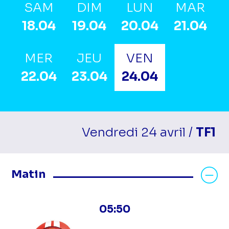
SAM
DIM
LUN
MAR
18.04
19.04
20.04
21.04
MER
JEU
VEN
22.04
23.04
24.04
Vendredi 24 avril /
TF1
Masquer les programmes Matin
Matin
05:50