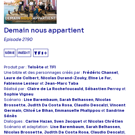
Demain nous appartient
Episode 2190
SÉRIE
INÉDIT
Produit par :
Telsète
et
TF1
Une bible et des personnages créés par :
Frédéric Chansel
,
Laure de Colbert
,
Nicolas Durand-Zouky
,
Eline Le Fur
,
Fabienne Lesieur
et
Jean-Marc Taba
Réalisé par :
Claire de La Rochefoucauld
,
Sébastien Perroy
et
Sophie Vigneu
Scénario :
Lise Barembaum
,
Sarah Belhassen
,
Nicolas
Brossette
,
Judith Da Costa Rosa
,
Claudio Descalzi
,
Vincent
Germain
,
Chloé Le Bihan
,
Emmanuelle Phalippou
et
Sandrine
Sénès
Dialogues :
Carine Hazan
,
Sven Jacquet
et
Nicolas Chrétien
Scénario et adaptation :
Lise Barembaum
,
Sarah Belhassen
,
Nicolas Brossette
,
Judith Da Costa Rosa
,
Claudio Descalzi
,