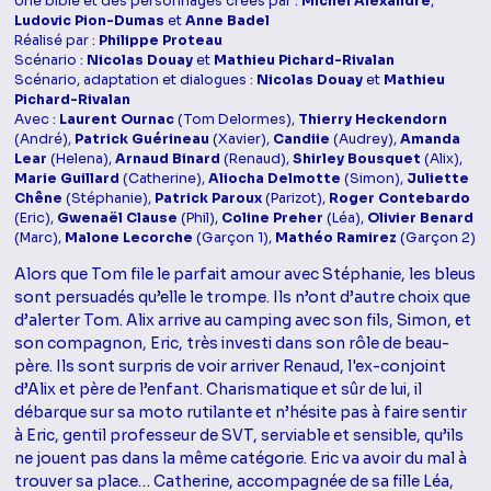
Une bible et des personnages créés par :
Michel Alexandre
,
Ludovic Pion-Dumas
et
Anne Badel
Réalisé par :
Philippe Proteau
Scénario :
Nicolas Douay
et
Mathieu Pichard-Rivalan
Scénario, adaptation et dialogues :
Nicolas Douay
et
Mathieu
Pichard-Rivalan
Avec :
Laurent Ournac
(Tom Delormes),
Thierry Heckendorn
(André),
Patrick Guérineau
(Xavier),
Candiie
(Audrey),
Amanda
Lear
(Helena),
Arnaud Binard
(Renaud),
Shirley Bousquet
(Alix),
Marie Guillard
(Catherine),
Aliocha Delmotte
(Simon),
Juliette
Chêne
(Stéphanie),
Patrick Paroux
(Parizot),
Roger Contebardo
(Eric),
Gwenaël Clause
(Phil),
Coline Preher
(Léa),
Olivier Benard
(Marc),
Malone Lecorche
(Garçon 1),
Mathéo Ramirez
(Garçon 2)
Alors que Tom file le parfait amour avec Stéphanie, les bleus
sont persuadés qu’elle le trompe. Ils n’ont d’autre choix que
d’alerter Tom. Alix arrive au camping avec son fils, Simon, et
son compagnon, Eric, très investi dans son rôle de beau-
père. Ils sont surpris de voir arriver Renaud, l'ex-conjoint
d’Alix et père de l’enfant. Charismatique et sûr de lui, il
débarque sur sa moto rutilante et n’hésite pas à faire sentir
à Eric, gentil professeur de SVT, serviable et sensible, qu’ils
ne jouent pas dans la même catégorie. Eric va avoir du mal à
trouver sa place… Catherine, accompagnée de sa fille Léa,