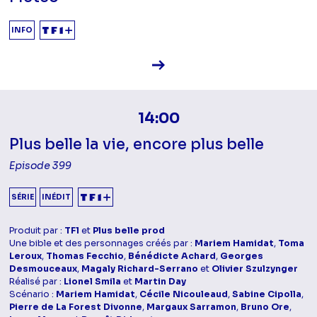
INFO
Voir la fiche diffusion
14:00
Plus belle la vie, encore plus belle
Episode 399
SÉRIE
INÉDIT
Produit par :
TF1
et
Plus belle prod
Une bible et des personnages créés par :
Mariem Hamidat
,
Toma
Leroux
,
Thomas Fecchio
,
Bénédicte Achard
,
Georges
Desmouceaux
,
Magaly Richard-Serrano
et
Olivier Szulzynger
Réalisé par :
Lionel Smila
et
Martin Day
Scénario :
Mariem Hamidat
,
Cécile Nicouleaud
,
Sabine Cipolla
,
Pierre de La Forest Divonne
,
Margaux Sarramon
,
Bruno Ore
,