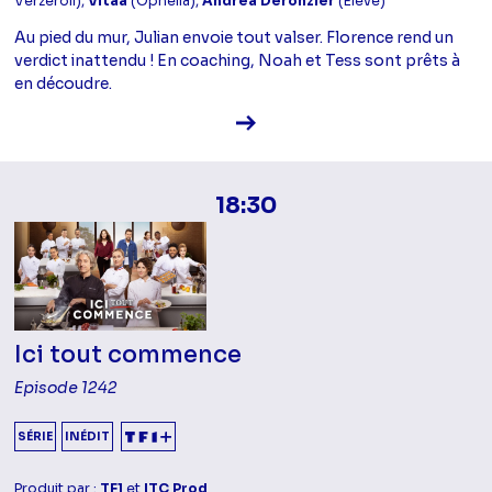
Verzeroli),
Vitaa
(Ophélia),
Andréa Deronzier
(Elève)
Au pied du mur, Julian envoie tout valser. Florence rend un
verdict inattendu ! En coaching, Noah et Tess sont prêts à
en découdre.
Voir la fiche diffusion
18:30
Ici tout commence
Episode 1242
SÉRIE
INÉDIT
Produit par :
TF1
et
ITC Prod