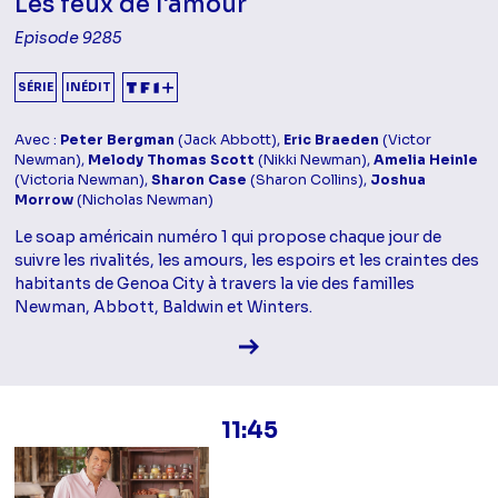
Les feux de l'amour
Episode 9285
SÉRIE
INÉDIT
Avec :
Peter Bergman
(Jack Abbott),
Eric Braeden
(Victor
Newman),
Melody Thomas Scott
(Nikki Newman),
Amelia Heinle
(Victoria Newman),
Sharon Case
(Sharon Collins),
Joshua
Morrow
(Nicholas Newman)
Le soap américain numéro 1 qui propose chaque jour de
suivre les rivalités, les amours, les espoirs et les craintes des
habitants de Genoa City à travers la vie des familles
Newman, Abbott, Baldwin et Winters.
Voir la fiche diffusion
11:45