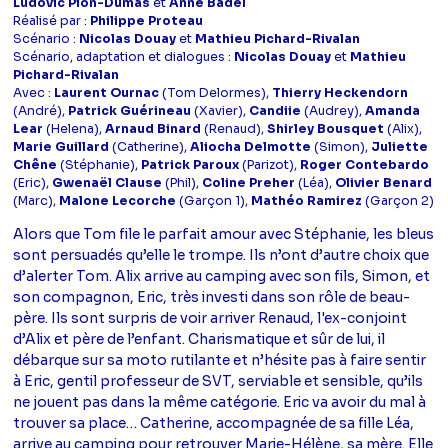
Ludovic Pion-Dumas
et
Anne Badel
Réalisé par :
Philippe Proteau
Scénario :
Nicolas Douay
et
Mathieu Pichard-Rivalan
Scénario, adaptation et dialogues :
Nicolas Douay
et
Mathieu
Pichard-Rivalan
Avec :
Laurent Ournac
(Tom Delormes),
Thierry Heckendorn
(André),
Patrick Guérineau
(Xavier),
Candiie
(Audrey),
Amanda
Lear
(Helena),
Arnaud Binard
(Renaud),
Shirley Bousquet
(Alix),
Marie Guillard
(Catherine),
Aliocha Delmotte
(Simon),
Juliette
Chêne
(Stéphanie),
Patrick Paroux
(Parizot),
Roger Contebardo
(Eric),
Gwenaël Clause
(Phil),
Coline Preher
(Léa),
Olivier Benard
(Marc),
Malone Lecorche
(Garçon 1),
Mathéo Ramirez
(Garçon 2)
Alors que Tom file le parfait amour avec Stéphanie, les bleus
sont persuadés qu’elle le trompe. Ils n’ont d’autre choix que
d’alerter Tom. Alix arrive au camping avec son fils, Simon, et
son compagnon, Eric, très investi dans son rôle de beau-
père. Ils sont surpris de voir arriver Renaud, l'ex-conjoint
d’Alix et père de l’enfant. Charismatique et sûr de lui, il
débarque sur sa moto rutilante et n’hésite pas à faire sentir
à Eric, gentil professeur de SVT, serviable et sensible, qu’ils
ne jouent pas dans la même catégorie. Eric va avoir du mal à
trouver sa place… Catherine, accompagnée de sa fille Léa,
arrive au camping pour retrouver Marie-Hélène, sa mère. Elle