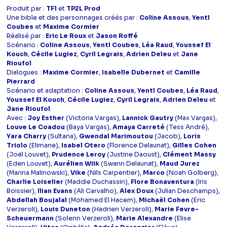
Produit par :
TF1
et
TP2L Prod
Une bible et des personnages créés par :
Coline Assous
,
Yentl
Coubes
et
Maxime Cormier
Réalisé par :
Eric Le Roux
et
Jason Roffé
Scénario :
Coline Assous
,
Yentl Coubes
,
Léa Raud
,
Youssef El
Kouch
,
Cécile Lugiez
,
Cyril Legrais
,
Adrien Deleu
et
Jane
Rioufol
Dialogues :
Maxime Cormier
,
Isabelle Dubernet
et
Camille
Pierrard
Scénario et adaptation :
Coline Assous
,
Yentl Coubes
,
Léa Raud
,
Youssef El Kouch
,
Cécile Lugiez
,
Cyril Legrais
,
Adrien Deleu
et
Jane Rioufol
Avec :
Joy Esther
(Victoria Vargas),
Lannick Gautry
(Max Vargas),
Louve Le Coadou
(Baya Vargas),
Amaya Carreté
(Tess André),
Yara Charry
(Sultana),
Gwendal Marimoutou
(Jacob),
Loris
Triolo
(Elimane),
Isabel Otero
(Florence Delaunat),
Gilles Cohen
(Joël Louvet),
Prudence Leroy
(Justine Daoust),
Clément Massy
(Eden Louvet),
Aurélien Wiik
(Swann Delaunat),
Maud Jurez
(Marina Malinowski),
Vike
(Nils Carpentier),
Marco
(Noah Golberg),
Charlie Loiselier
(Maddie Duchassin),
Flore Bonaventura
(Iris
Boissier),
Ilian Evans
(Ali Carvalho),
Alex Doux
(Julian Deschamps),
Abdellah Boujalal
(Mohamed El Hacem),
Michaël Cohen
(Eric
Verzeroli),
Louis Duneton
(Hadrien Verzeroli),
Marie Fevre-
Scheuermann
(Solenn Verzeroli),
Marie Alexandre
(Elise