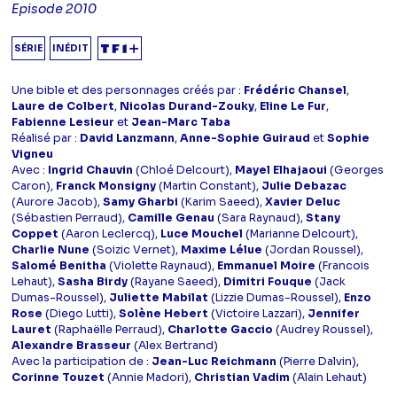
Episode 2010
SÉRIE
INÉDIT
Une bible et des personnages créés par :
Frédéric Chansel
,
Laure de Colbert
,
Nicolas Durand-Zouky
,
Eline Le Fur
,
Fabienne Lesieur
et
Jean-Marc Taba
Réalisé par :
David Lanzmann
,
Anne-Sophie Guiraud
et
Sophie
Vigneu
Avec :
Ingrid Chauvin
(Chloé Delcourt),
Mayel Elhajaoui
(Georges
Caron),
Franck Monsigny
(Martin Constant),
Julie Debazac
(Aurore Jacob),
Samy Gharbi
(Karim Saeed),
Xavier Deluc
(Sébastien Perraud),
Camille Genau
(Sara Raynaud),
Stany
Coppet
(Aaron Leclercq),
Luce Mouchel
(Marianne Delcourt),
Charlie Nune
(Soizic Vernet),
Maxime Lélue
(Jordan Roussel),
Salomé Benitha
(Violette Raynaud),
Emmanuel Moire
(Francois
Lehaut),
Sasha Birdy
(Rayane Saeed),
Dimitri Fouque
(Jack
Dumas-Roussel),
Juliette Mabilat
(Lizzie Dumas-Roussel),
Enzo
Rose
(Diego Lutti),
Solène Hebert
(Victoire Lazzari),
Jennifer
Lauret
(Raphaëlle Perraud),
Charlotte Gaccio
(Audrey Roussel),
Alexandre Brasseur
(Alex Bertrand)
Avec la participation de :
Jean-Luc Reichmann
(Pierre Dalvin),
Corinne Touzet
(Annie Madori),
Christian Vadim
(Alain Lehaut)