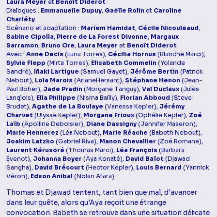
Laura Meyer
et
Benoît Diderot
Dialogues :
Emmanuelle Dupuy
,
Gaëlle Rolin
et
Caroline
Charléty
Scénario et adaptation :
Mariem Hamidat
,
Cécile Nicouleaud
,
Sabine Cipolla
,
Pierre de La Forest Divonne
,
Margaux
Sarramon
,
Bruno Ore
,
Laura Meyer
et
Benoît Diderot
Avec :
Anne Decis
(Luna Torres),
Cécilia Hornus
(Blanche Marci),
Sylvie Flepp
(Mirta Torres),
Elisabeth Commelin
(Yolande
Sandré),
Iñaki Lartigue
(Samuel Gayet),
Jérôme Bertin
(Patrick
Nebout),
Lola Marois
(ArianeHersant),
Stéphane Henon
(Jean-
Paul Boher),
Jade Pradin
(Morgane Tanguy),
Val Duclaux
(Jules
Langlois),
Ella Philippe
(Nisma Bailly),
Florian Abboud
(Steve
Brudet),
Agathe de La Boulaye
(Vanessa Kepler),
Jérémy
Charvet
(Ulysse Kepler),
Morgane Frioux
(Ophélie Kepler),
Zoé
Laïb
(Apolline Deboisier),
Diane Dassigny
(Jennifer Maseron),
Marie Hennerez
(Léa Nebout),
Marie Réache
(Babeth Nebout),
Joakim Latzko
(Gabriel Riva),
Manon Chevallier
(Zoé Romane),
Laurent Kérusoré
(Thomas Marci),
Léa François
(Barbara
Evenot),
Johanna Boyer
(Aya Konaté),
David Baïot
(Djawad
Sangha),
David Brécourt
(Hector Kepler),
Louis Bernard
(Yannick
Véron),
Edson Anibal
(Nolan Atara)
Thomas et Djawad tentent, tant bien que mal, d'avancer
dans leur quête, alors qu'Aya reçoit une étrange
convocation. Babeth se retrouve dans une situation délicate