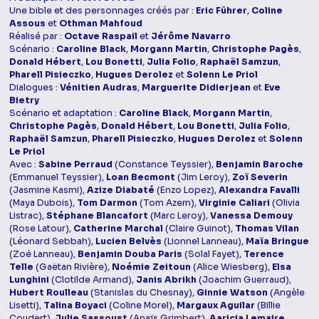
Une bible et des personnages créés par :
Eric Führer
,
Coline
Assous
et
Othman Mahfoud
Réalisé par :
Octave Raspail
et
Jérôme Navarro
Scénario :
Caroline Black
,
Morgann Martin
,
Christophe Pagès
,
Donald Hébert
,
Lou Bonetti
,
Julia Folio
,
Raphaël Samzun
,
Pharell Pisieczko
,
Hugues Derolez
et
Solenn Le Priol
Dialogues :
Vénitien Audras
,
Marguerite Didierjean
et
Eve
Bietry
Scénario et adaptation :
Caroline Black
,
Morgann Martin
,
Christophe Pagès
,
Donald Hébert
,
Lou Bonetti
,
Julia Folio
,
Raphaël Samzun
,
Pharell Pisieczko
,
Hugues Derolez
et
Solenn
Le Priol
Avec :
Sabine Perraud
(Constance Teyssier),
Benjamin Baroche
(Emmanuel Teyssier),
Loan Becmont
(Jim Leroy),
Zoï Severin
(Jasmine Kasmi),
Azize Diabaté
(Enzo Lopez),
Alexandra Favalli
(Maya Dubois),
Tom Darmon
(Tom Azem),
Virginie Caliari
(Olivia
Listrac),
Stéphane Blancafort
(Marc Leroy),
Vanessa Demouy
(Rose Latour),
Catherine Marchal
(Claire Guinot),
Thomas Vilan
(Léonard Sebbah),
Lucien Belvès
(Lionnel Lanneau),
Maïa Bringue
(Zoé Lanneau),
Benjamin Douba Paris
(Solal Fayet),
Terence
Telle
(Gaëtan Rivière),
Noémie Zeitoun
(Alice Wiesberg),
Elsa
Lunghini
(Clotilde Armand),
Janis Abrikh
(Joachim Guerraud),
Hubert Roulleau
(Stanislas du Chesnay),
Ginnie Watson
(Angèle
Lisetti),
Talina Boyaci
(Coline Morel),
Margaux Aguilar
(Billie
Coudert),
Julie Sassoust
(Anaïs Grimbert),
Aaricia Lemaire