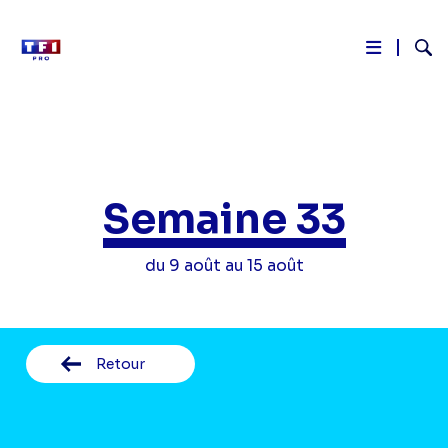
Reche
Aller
au
contenu
principal
Semaine 33
du 9 août au 15 août
Retour