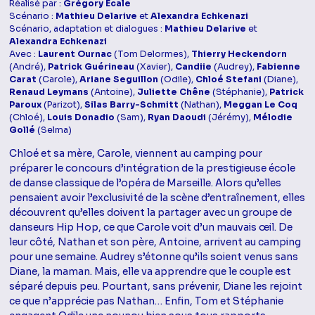
Réalisé par :
Grégory Ecale
Scénario :
Mathieu Delarive
et
Alexandra Echkenazi
Scénario, adaptation et dialogues :
Mathieu Delarive
et
Alexandra Echkenazi
Avec :
Laurent Ournac
(Tom Delormes),
Thierry Heckendorn
(André),
Patrick Guérineau
(Xavier),
Candiie
(Audrey),
Fabienne
Carat
(Carole),
Ariane Seguillon
(Odile),
Chloé Stefani
(Diane),
Renaud Leymans
(Antoine),
Juliette Chêne
(Stéphanie),
Patrick
Paroux
(Parizot),
Silas Barry-Schmitt
(Nathan),
Meggan Le Coq
(Chloé),
Louis Donadio
(Sam),
Ryan Daoudi
(Jérémy),
Mélodie
Gollé
(Selma)
Chloé et sa mère, Carole, viennent au camping pour
préparer le concours d’intégration de la prestigieuse école
de danse classique de l’opéra de Marseille. Alors qu’elles
pensaient avoir l’exclusivité de la scène d’entraînement, elles
découvrent qu’elles doivent la partager avec un groupe de
danseurs Hip Hop, ce que Carole voit d’un mauvais œil. De
leur côté, Nathan et son père, Antoine, arrivent au camping
pour une semaine. Audrey s’étonne qu’ils soient venus sans
Diane, la maman. Mais, elle va apprendre que le couple est
séparé depuis peu. Pourtant, sans prévenir, Diane les rejoint
ce que n’apprécie pas Nathan… Enfin, Tom et Stéphanie