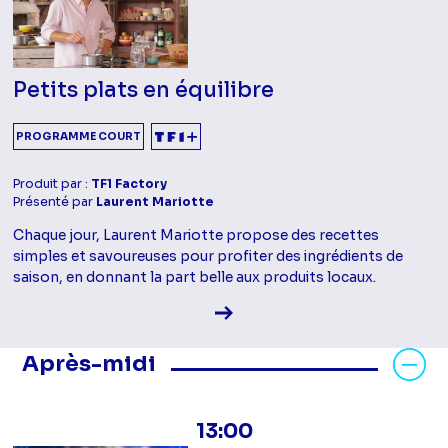
Petits plats en équilibre
PROGRAMME COURT
Produit par :
TF1 Factory
Présenté par
Laurent Mariotte
Chaque jour, Laurent Mariotte propose des recettes
simples et savoureuses pour profiter des ingrédients de
saison, en donnant la part belle aux produits locaux.
Voir la fiche diffusion
Masquer les programmes Après-mid
Après-midi
13:00