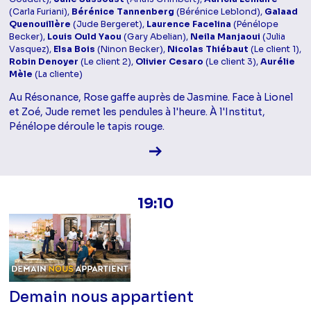
(Carla Furiani),
Bérénice Tannenberg
(Bérénice Leblond),
Galaad
Quenouillère
(Jude Bergeret),
Laurence Facelina
(Pénélope
Becker),
Louis Ould Yaou
(Gary Abelian),
Neila Manjaoui
(Julia
Vasquez),
Elsa Bois
(Ninon Becker),
Nicolas Thiébaut
(Le client 1),
Robin Denoyer
(Le client 2),
Olivier Cesaro
(Le client 3),
Aurélie
Mèle
(La cliente)
Au Résonance, Rose gaffe auprès de Jasmine. Face à Lionel
et Zoé, Jude remet les pendules à l'heure. À l'Institut,
Pénélope déroule le tapis rouge.
Voir la fiche diffusion
19:10
Demain nous appartient