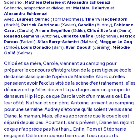
Scénario :
Mathieu Delarive
et
Alexandra Echkenazi
Scénario, adaptation et dialogues :
Mathieu Delarive
et
Alexandra Echkenazi
Avec :
Laurent Ournac
(Tom Delormes),
Thierry Heckendorn
(André),
Patrick Guérineau
(Xavier),
Candiie
(Audrey),
Fabienne
Carat
(Carole),
Ariane Seguillon
(Odile),
Chloé Stefani
(Diane),
Renaud Leymans
(Antoine),
Juliette Chêne
(Stéphanie),
Patrick
Paroux
(Parizot),
Silas Barry-Schmitt
(Nathan),
Meggan Le Coq
(Chloé),
Louis Donadio
(Sam),
Ryan Daoudi
(Jérémy),
Mélodie
Gollé
(Selma)
Chloé et sa mère, Carole, viennent au camping pour
préparer le concours d’intégration de la prestigieuse école
de danse classique de l’opéra de Marseille. Alors qu’elles
pensaient avoir l’exclusivité de la scène d’entraînement, elles
découvrent qu’elles doivent la partager avec un groupe de
danseurs Hip Hop, ce que Carole voit d’un mauvais œil. De
leur côté, Nathan et son père, Antoine, arrivent au camping
pour une semaine. Audrey s’étonne qu’ils soient venus sans
Diane, la maman. Mais, elle va apprendre que le couple est
séparé depuis peu. Pourtant, sans prévenir, Diane les rejoint
ce que n’apprécie pas Nathan… Enfin, Tom et Stéphanie
engagent Odile une nounou bien sous tous rapports.