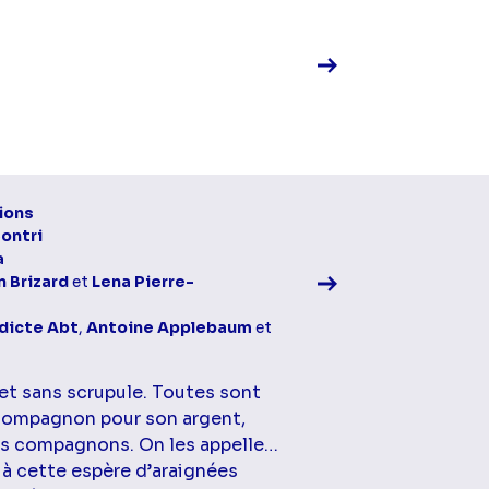
Voir la fiche diff
ions
Contri
a
 Brizard
et
Lena Pierre-
dicte Abt
,
Antoine Applebaum
et
et sans scrupule. Toutes sont
 compagnon pour son argent,
rs compagnons. On les appelle…
 à cette espère d’araignées