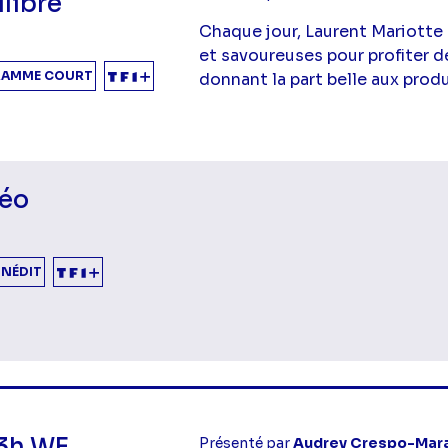
libre
Chaque jour, Laurent Mariotte
et savoureuses pour profiter d
AMME COURT
donnant la part belle aux produ
éo
INÉDIT
mes Après-midi
13h WE
Présenté par
Audrey Crespo-Mar