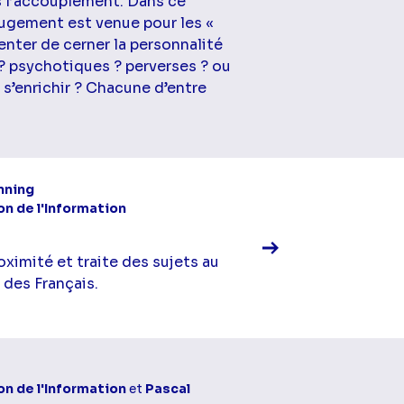
s l’accouplement. Dans ce
jugement est venue pour les «
tenter de cerner la personnalité
 psychotiques ? perverses ? ou
s’enrichir ? Chacune d’entre
Voir la fiche diff
nning
on de l'Information
roximité et traite des sujets au
 des Français.
Voir la fiche diff
on de l'Information
et
Pascal