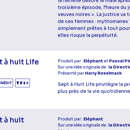
la femelle dévore le mâle aprè
troisième épisode, l’heure du 
veuves noires ». La justice va 
de ces femmes : mythomanes ?
simplement prêtes à tout pour 
elles risque la perpétuité.
 à huit Life
Produit par :
Eléphant
et
Pascal Pi
Sur une idée originale de :
la Directi
Présenté par
Harry Roselmack
INÉDIT
Sept à Huit Life privilégie la p
plus près de la vie quotidienne
 à huit
Produit par :
Eléphant
Sur une idée originale de :
la Directi