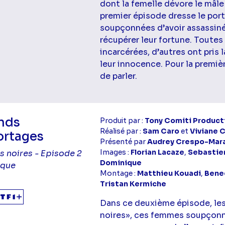
dont la femelle dévore le mâl
premier épisode dresse le port
soupçonnées d’avoir assassiné
récupérer leur fortune. Toute
incarcérées, d’autres ont pris
leur innocence. Pour la premiè
de parler.
nds
Produit par :
Tony Comiti Product
Réalisé par :
Sam Caro
et
Viviane 
ortages
Présenté par
Audrey Crespo-Mar
Images :
Florian Lacaze
,
Sebastien
s noires - Episode 2
Dominique
raque
Montage :
Matthieu Kouadi
,
Bene
Tristan Kermiche
Dans ce deuxième épisode, les
noires», ces femmes soupçonné