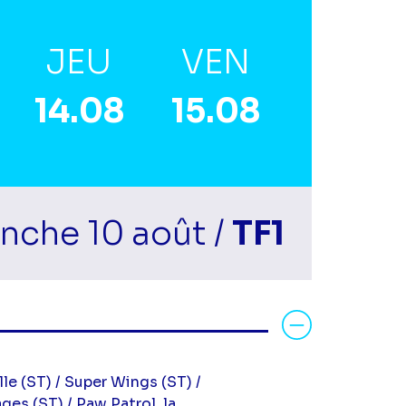
JEU
VEN
14.08
15.08
nche 10 août /
TF1
Voir la fiche diff
le (ST) / Super Wings (ST) /
ges (ST) / Paw Patrol, la