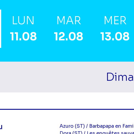
LUN
MAR
MER
11.08
12.08
13.08
Dima
mes Matin
u
Azuro (ST) / Barbapapa en Famil
Dora (ST) / Les enquêtes sauva