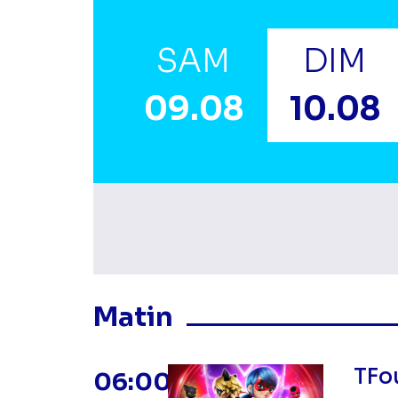
SAM
DIM
09.08
10.08
Masquer les program
Matin
TFo
06:00