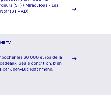
rdeurs (ST) / Miraculous - Les
Noir (ST - AD)
Voir la fiche diff
HE TV
mpocher les 30 000 euros de la
 cadeaux. Seule condition, bien
s par Jean-Luc Reichmann.
Voir la fiche diff