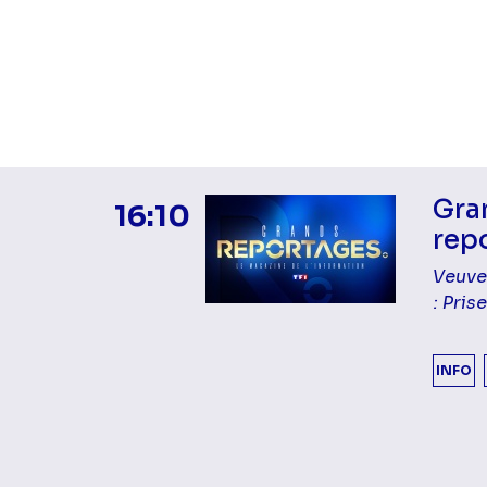
Gra
16:10
rep
Veuve
: Pris
INFO