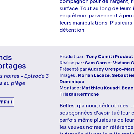
compagnon pour de l’argent, fi
surface. Tout au long de leurs 
enquêteurs parviennent à perce
leurs manipulations. Plusieurs 
détention.
nds
Produit par :
Tony Comiti Product
Réalisé par :
Sam Caro
et
Viviane 
ortages
Présenté par
Audrey Crespo-Mar
Images :
Florian Lacaze
,
Sebastien
s noires - Episode 3
Dominique
es au piège
Montage :
Matthieu Kouadi
,
Bene
Tristan Kermiche
Belles, glamour, séductrices …
soupçonnées d’avoir tué leur
parfois même plusieurs de leu
les veuves noires en référence