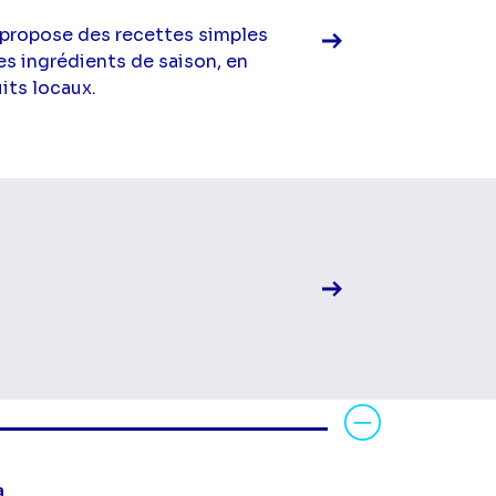
 propose des recettes simples
es ingrédients de saison, en
its locaux.
Voir la fiche diff
Voir la fiche diff
a