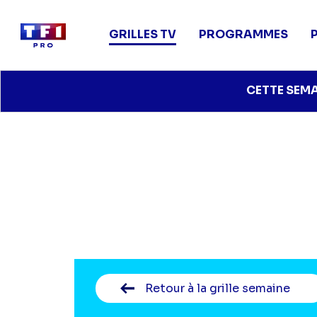
Main
navigation
GRILLES TV
PROGRAMMES
Aller
CETTE SEM
au
contenu
principal
Retour
à la grille semaine