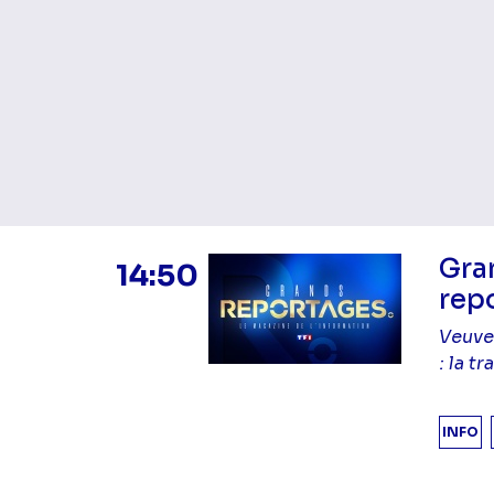
Gra
14:50
rep
Veuve
: la t
INFO