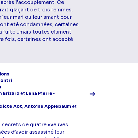
e après l’accouplement. Ce
rait glaçant de trois femmes,
 leur mari ou leur amant pour
s ont été condamnées, certaines
 la fuite…mais toutes clament
re fois, certaines ont accepté
Voir la fiche diff
ions
Contri
a
 Brizard
et
Lena Pierre-
dicte Abt
,
Antoine Applebaum
et
 secrets de quatre «veuves
es d’avoir assassiné leur