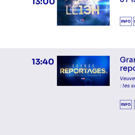
13:00
INFO
Gra
13:40
rep
Veuves
: les
INFO