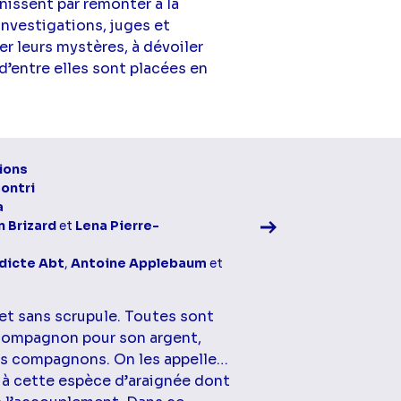
nissent par remonter à la
investigations, juges et
r leurs mystères, à dévoiler
d’entre elles sont placées en
Voir la fiche diff
ions
Contri
a
 Brizard
et
Lena Pierre-
dicte Abt
,
Antoine Applebaum
et
et sans scrupule. Toutes sont
 compagnon pour son argent,
rs compagnons. On les appelle…
 à cette espèce d’araignée dont