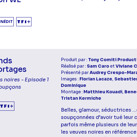
INÉDIT
nds
Produit par :
Tony Comiti Product
Réalisé par :
Sam Caro
et
Viviane 
ortages
Présenté par
Audrey Crespo-Mar
Images :
Florian Lacaze
,
Sebastien
 noires - Episode 1
Dominique
 soupçons
Montage :
Matthieu Kouadi
,
Bene
Tristan Kermiche
Belles, glamour, séductrices …
soupçonnées d’avoir tué leur
parfois même plusieurs de leu
les veuves noires en référence