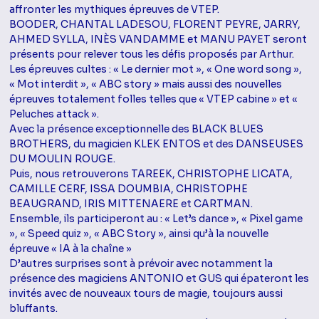
affronter les mythiques épreuves de VTEP.
BOODER, CHANTAL LADESOU, FLORENT PEYRE, JARRY,
AHMED SYLLA, INÈS VANDAMME et MANU PAYET seront
présents pour relever tous les défis proposés par Arthur.
Les épreuves cultes : « Le dernier mot », « One word song »,
« Mot interdit », « ABC story » mais aussi des nouvelles
épreuves totalement folles telles que « VTEP cabine » et «
Peluches attack ».
Avec la présence exceptionnelle des BLACK BLUES
BROTHERS, du magicien KLEK ENTOS et des DANSEUSES
DU MOULIN ROUGE.
Puis, nous retrouverons TAREEK, CHRISTOPHE LICATA,
CAMILLE CERF, ISSA DOUMBIA, CHRISTOPHE
BEAUGRAND, IRIS MITTENAERE et CARTMAN.
Ensemble, ils participeront au : « Let’s dance », « Pixel game
», « Speed quiz », « ABC Story », ainsi qu’à la nouvelle
épreuve « IA à la chaîne »
D’autres surprises sont à prévoir avec notamment la
présence des magiciens ANTONIO et GUS qui épateront les
invités avec de nouveaux tours de magie, toujours aussi
bluffants.