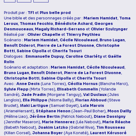
Produit par :
TF1
et
Plus belle prod
Une bible et des personnages créés par :
Mariem Hamidat
,
Toma
Leroux
,
Thomas Fecchio
,
Bénédicte Achard
,
Georges
Desmouceaux
,
Magaly Richard-Serrano
et
Olivier Szulzynger
Réalisé par :
Olivier Chapelle
et
Thierry Peythieu
Scénario :
Mariem Hamidat
,
Cécile Nicouleaud
,
Bruno Lugan
,
Benoît Diderot
,
Pierre de La Forest Divonne
,
Christophe
Botti
,
Sabine Cipolla
et
Cherifa Tsouri
Dialogues :
Emmanuelle Dupuy
,
Caroline Charléty
et
Gaëlle
Rolin
Scénario et adaptation :
Mariem Hamidat
,
Cécile Nicouleaud
,
Bruno Lugan
,
Benoît Diderot
,
Pierre de La Forest Divonne
,
Christophe Botti
,
Sabine Cipolla
et
Cherifa Tsouri
Avec :
Anne Decis
(Luna Torres),
Cécilia Hornus
(Blanche Marci),
Sylvie Flepp
(Mirta Torres),
Elisabeth Commelin
(Yolande
Sandré),
Jade Pradin
(Morgane Tanguy),
Val Duclaux
(Jules
Langlois),
Ella Philippe
(Nisma Bailly),
Florian Abboud
(Steve
Brudet),
Iñaki Lartigue
(Samuel Gayet),
Lola Marois
(ArianeHersant),
Stéphane Henon
(Jean-Paul Boher),
Moon Dailly
(Méline Liao),
Jérôme Bertin
(Patrick Nebout),
Diane Dassigny
(Jennifer Maseron),
Marie Hennerez
(Léa Nebout),
Marie Réache
(Babeth Nebout),
Joakim Latzko
(Gabriel Riva),
Tim Rousseau
(Kilian Corsel),
Johanna Boyer
(Aya Konaté),
Laurent Kérusoré