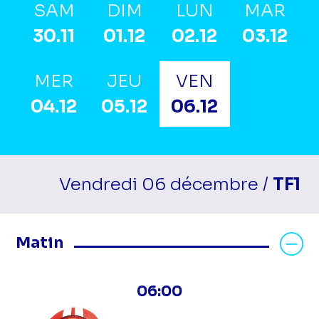
SAM
DIM
LUN
MAR
30.11
01.12
02.12
03.12
MER
JEU
VEN
04.12
05.12
06.12
Vendredi 06 décembre /
TF1
Masquer les programmes Matin
Matin
06:00