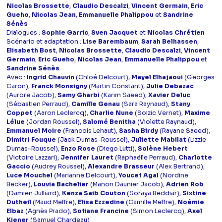
Nicolas Brossette
,
Claudio Descalzi
,
Vincent Germain
,
Eric
Gueho
,
Nicolas Jean
,
Emmanuelle Phalippou
et
Sandrine
Sénès
Dialogues :
Sophie Garric
,
Sven Jacquet
et
Nicolas Chrétien
Scénario et adaptation :
Lise Barembaum
,
Sarah Belhassen
,
Elisabeth Bost
,
Nicolas Brossette
,
Claudio Descalzi
,
Vincent
Germain
,
Eric Gueho
,
Nicolas Jean
,
Emmanuelle Phalippou
et
Sandrine Sénès
Avec :
Ingrid Chauvin
(Chloé Delcourt),
Mayel Elhajaoui
(Georges
Caron),
Franck Monsigny
(Martin Constant),
Julie Debazac
(Aurore Jacob),
Samy Gharbi
(Karim Saeed),
Xavier Deluc
(Sébastien Perraud),
Camille Genau
(Sara Raynaud),
Stany
Coppet
(Aaron Leclercq),
Charlie Nune
(Soizic Vernet),
Maxime
Lélue
(Jordan Roussel),
Salomé Benitha
(Violette Raynaud),
Emmanuel Moire
(Francois Lehaut),
Sasha Birdy
(Rayane Saeed),
Dimitri Fouque
(Jack Dumas-Roussel),
Juliette Mabilat
(Lizzie
Dumas-Roussel),
Enzo Rose
(Diego Lutti),
Solène Hebert
(Victoire Lazzari),
Jennifer Lauret
(Raphaëlle Perraud),
Charlotte
Gaccio
(Audrey Roussel),
Alexandre Brasseur
(Alex Bertrand),
Luce Mouchel
(Marianne Delcourt),
Youcef Agal
(Nordine
Becker),
Louvia Bachelier
(Manon Daunier Jacob),
Adrien Rob
(Damien Julliard),
Kenza Saib Couton
(Soraya Beddiar),
Sixtine
Dutheil
(Maud Meffre),
Elisa Ezzedine
(Camille Meffre),
Noémie
Elbaz
(Agnès Prado),
Sofiane Francine
(Simon Leclercq),
Axel
Kiener
(Samuel Chardeau)