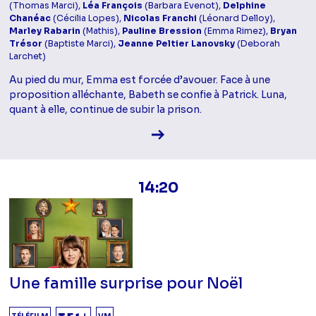
(Thomas Marci),
Léa François
(Barbara Evenot),
Delphine
Chanéac
(Cécilia Lopes),
Nicolas Franchi
(Léonard Delloy),
Marley Rabarin
(Mathis),
Pauline Bression
(Emma Rimez),
Bryan
Trésor
(Baptiste Marci),
Jeanne Peltier Lanovsky
(Deborah
Larchet)
Au pied du mur, Emma est forcée d’avouer. Face à une
proposition alléchante, Babeth se confie à Patrick. Luna,
quant à elle, continue de subir la prison.
Voir la fiche diffusion
14:20
Une famille surprise pour Noël