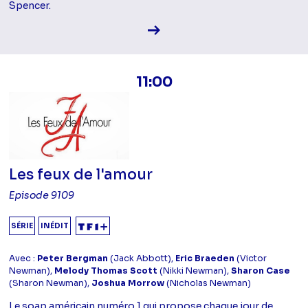
Spencer.
Voir la fiche diffusion
11:00
Les feux de l'amour
Episode 9109
SÉRIE
INÉDIT
Avec :
Peter Bergman
(Jack Abbott),
Eric Braeden
(Victor
Newman),
Melody Thomas Scott
(Nikki Newman),
Sharon Case
(Sharon Newman),
Joshua Morrow
(Nicholas Newman)
Le soap américain numéro 1 qui propose chaque jour de