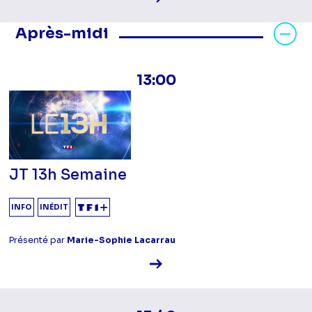
Masquer les programmes Après-mid
Après-midi
13:00
JT 13h Semaine
INFO
INÉDIT
Présenté par
Marie-Sophie Lacarrau
Voir la fiche diffusion