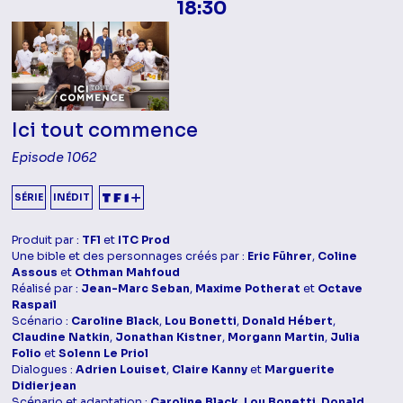
18:30
Ici tout commence
Episode 1062
SÉRIE
INÉDIT
Produit par :
TF1
et
ITC Prod
Une bible et des personnages créés par :
Eric Führer
,
Coline
Assous
et
Othman Mahfoud
Réalisé par :
Jean-Marc Seban
,
Maxime Potherat
et
Octave
Raspail
Scénario :
Caroline Black
,
Lou Bonetti
,
Donald Hébert
,
Claudine Natkin
,
Jonathan Kistner
,
Morgann Martin
,
Julia
Folio
et
Solenn Le Priol
Dialogues :
Adrien Louiset
,
Claire Kanny
et
Marguerite
Didierjean
Scénario et adaptation :
Caroline Black
,
Lou Bonetti
,
Donald