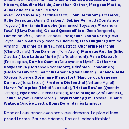
Hébert
,
Claudine Natkin
,
Jonathan Kistner
,
Morgann Martin
,
Julia Folio
et
Solenn Le Priol
Avec :
Zoï Severin
(Jasmine Kasmi),
Loan Becmont
(Jim Leroy),
Julie Sassoust
(Anaïs Grimbert),
Sabine Perraud
(Constance
Teyssier),
Benjamin Baroche
(Emmanuel Teyssier),
Alexandra
Favalli
(Maya Dubois),
Galaad Quenouillère
(Jude Bergeret),
Lucien Belvès
(Lionnel Lanneau),
Benjamin Douba Paris
(Solal
Fayet),
Janis Abrikh
(Joachim Guerraud),
Elsa Lunghini
(Clotilde
Armand),
Virginie Caliari
(Olivia Listrac),
Catherine Marchal
(Claire Guinot),
Tom Darmon
(Tom Azem),
Margaux Aguilar
(Billie
Coudert),
Lou Ladegaillerie
(Vic Rochemont),
Azize Diabaté
(Enzo Lopez),
Dembo Camilo
(Souleymane Myriel),
Catherine
Davydzenka
(Hortense Rochemont),
Bérénice Tannenberg
(Bérénice Leblond),
Aaricia Lemaire
(Carla Furiani),
Terence Telle
(Gaëtan Rivière),
Stéphane Blancafort
(Marc Leroy),
Vanessa
Demouy
(Rose Latour),
Frédéric Diefenthal
(Antoine Myriel),
Marvin Pellegrino
(Mehdi Mabsoute),
Tristan Bowles
(Quentin
Lafarge),
Elyorissa
(Thelma Ortega),
Maïa Bringue
(Zoé Lanneau),
Talina Boyaci
(Coline Morel),
Loryn Nounay
(Emi Tanaka),
Ginnie
Watson
(Angèle Lisetti),
Romy Durand
(Inès Lanneau)
Rose est aux prises avec ses vieux démons. Le plan d’Inès
prend forme. Pour sa brigade, Emi est indéchiffrable !
Voir la fiche diffusion