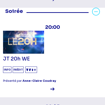
Masquer les programmes Soirée
Soirée
20:00
JT 20h WE
INFO
INÉDIT
Présenté par
Anne-Claire Coudray
Voir la fiche diffusion