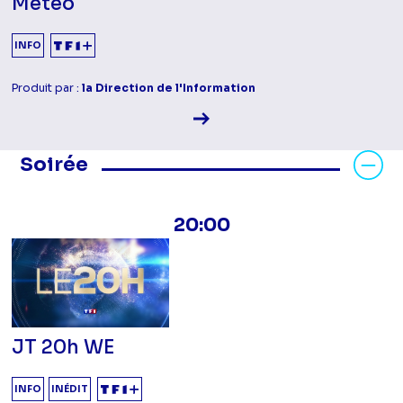
Météo
INFO
Produit par :
la Direction de l'Information
Voir la fiche diffusion
Masquer les programmes Soirée
Soirée
20:00
JT 20h WE
INFO
INÉDIT