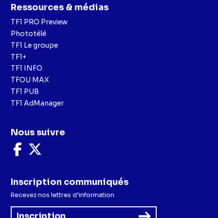
Ressources & médias
TF1 PRO Preview
Phototélé
TF1 Le groupe
TF1+
TF1 INFO
TFOU MAX
TF1 PUB
TF1 AdManager
Nous suivre
Nous
Nous
suivre
suivre
sur
sur
Facebook
X
Inscription communiqués
Recevez nos lettres d’information
Inscription