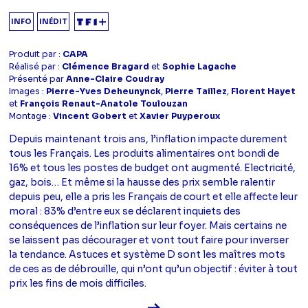
INFO
INÉDIT
Produit par :
CAPA
Réalisé par :
Clémence Bragard
et
Sophie Lagache
Présenté par
Anne-Claire Coudray
Images :
Pierre-Yves Deheunynck
,
Pierre Taillez
,
Florent Hayet
et
François Renaut-Anatole Toulouzan
Montage :
Vincent Gobert
et
Xavier Puyperoux
Depuis maintenant trois ans, l’inflation impacte durement
tous les Français. Les produits alimentaires ont bondi de
16% et tous les postes de budget ont augmenté. Electricité,
gaz, bois… Et même si la hausse des prix semble ralentir
depuis peu, elle a pris les Français de court et elle affecte leur
moral : 83% d’entre eux se déclarent inquiets des
conséquences de l’inflation sur leur foyer. Mais certains ne
se laissent pas décourager et vont tout faire pour inverser
la tendance. Astuces et système D sont les maîtres mots
de ces as de débrouille, qui n’ont qu’un objectif : éviter à tout
prix les fins de mois difficiles.
Voir la fiche diffusion