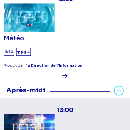
Météo
INFO
Produit par :
la Direction de l'Information
Voir la fiche diffusion
Masquer les programmes Après-mid
Après-midi
13:00