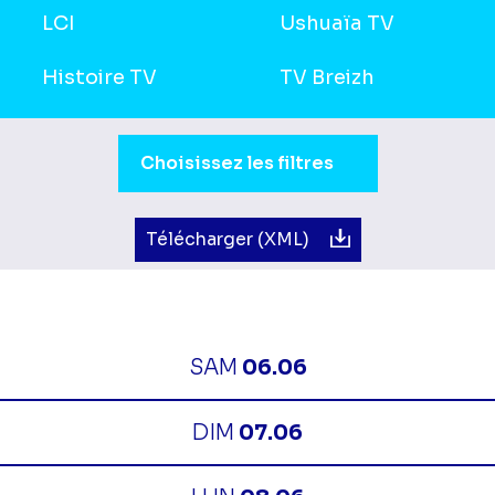
LCI
Ushuaïa TV
Histoire TV
TV Breizh
Sélection du moment de la journée.
Choisissez les filtres
Télécharger (XML)
SAM
06.06
DIM
07.06