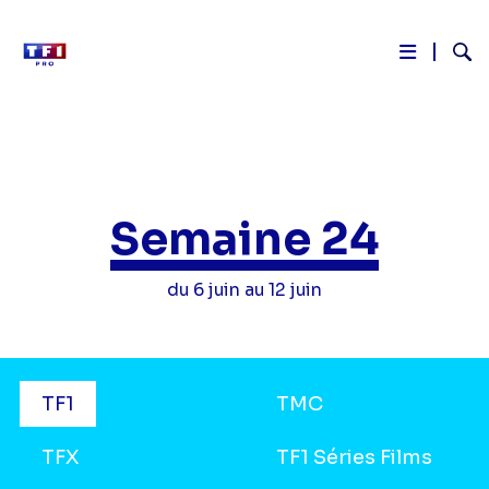
Reche
Aller
au
contenu
principal
Semaine 24
du 6 juin au 12 juin
Grilles
TF1
TMC
TV
TFX
TF1 Séries Films