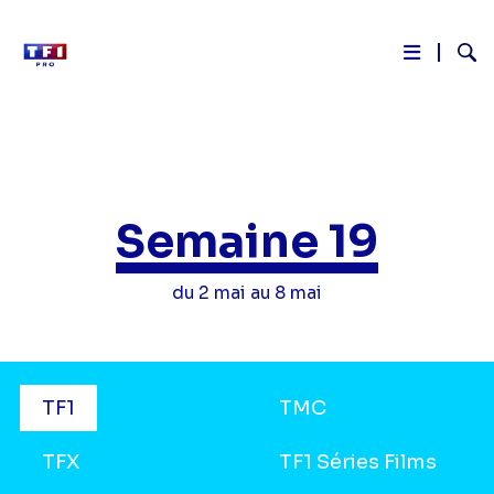
Reche
Aller
au
contenu
principal
Semaine 19
du 2 mai au 8 mai
Grilles
TF1
TMC
TV
TFX
TF1 Séries Films