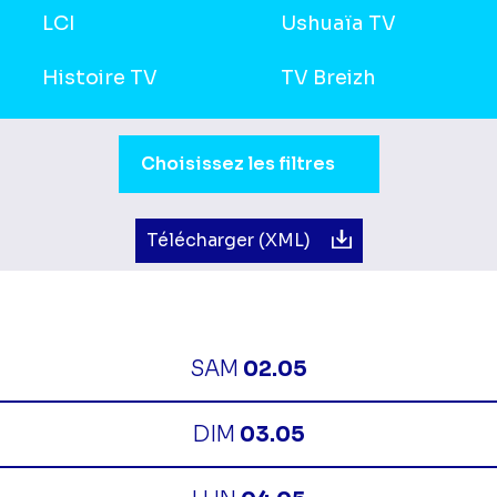
LCI
Ushuaïa TV
Histoire TV
TV Breizh
Sélection du moment de la journée.
Choisissez les filtres
Télécharger (XML)
SAM
02.05
DIM
03.05