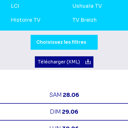
LCI
Ushuaïa TV
Histoire TV
TV Breizh
Sélection du moment de la journée.
Choisissez les filtres
Télécharger (XML)
SAM
28.06
DIM
29.06