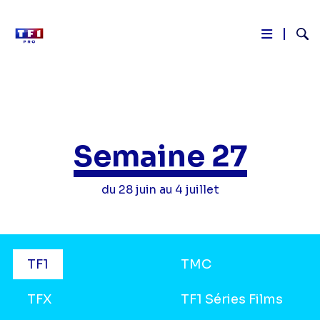
Reche
Aller
au
contenu
principal
Semaine 27
du 28 juin au 4 juillet
Grilles
TF1
TMC
TV
TFX
TF1 Séries Films