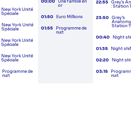
00:00
Une famille en
22:55
Grey's A
or
: Station 
New York Unité
Spéciale
01:50
Euro Millions
23:50
Grey's
Anatomy 
New York Unité
Station 1
01:55
Programme de
Spéciale
nuit
00:40
Night sh
New York Unité
Spéciale
01:35
Night shi
New York Unité
Spéciale
02:20
Night shi
Programme de
03:15
Program
nuit
nuit