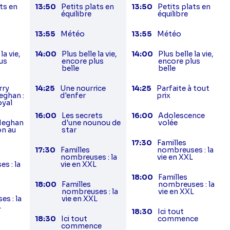
ts en
13:50
Petits plats en
13:50
Petits plats en
équilibre
équilibre
13:55
Météo
13:55
Météo
la vie,
14:00
Plus belle la vie,
14:00
Plus belle la vie,
us
encore plus
encore plus
belle
belle
rry
14:25
Une nourrice
14:25
Parfaite à tout
ghan :
d'enfer
prix
oyal
16:00
Les secrets
16:00
Adolescence
Meghan
d'une nounou de
volée
ion au
star
17:30
Familles
17:30
Familles
nombreuses : la
nombreuses : la
vie en XXL
s : la
vie en XXL
L
18:00
Familles
18:00
Familles
nombreuses : la
nombreuses : la
vie en XXL
s : la
vie en XXL
L
18:30
Ici tout
18:30
Ici tout
commence
commence