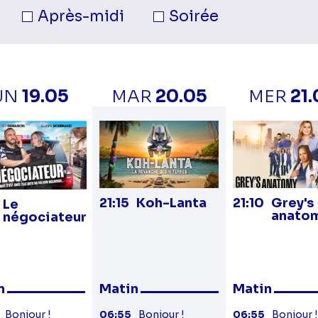
née.
Après-midi
Soirée
UN
19.05
MAR
20.05
MER
21
21:15
Koh-Lanta
21:10
Grey's
Le
anato
négociateur
n
Matin
Matin
Bonjour !
06:55
Bonjour !
06:55
Bonjour !