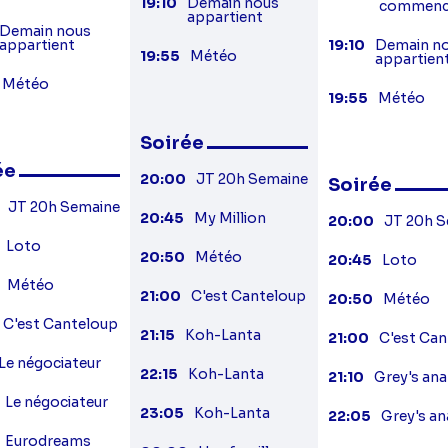
19:10
Demain nous
commen
appartient
Demain nous
appartient
19:10
Demain n
19:55
Météo
appartien
Météo
19:55
Météo
Soirée
ée
20:00
JT 20h Semaine
Soirée
JT 20h Semaine
20:45
My Million
20:00
JT 20h 
Loto
20:50
Météo
20:45
Loto
Météo
21:00
C'est Canteloup
20:50
Météo
C'est Canteloup
21:15
Koh-Lanta
21:00
C'est Ca
Le négociateur
22:15
Koh-Lanta
21:10
Grey's an
Le négociateur
23:05
Koh-Lanta
22:05
Grey's a
Eurodreams