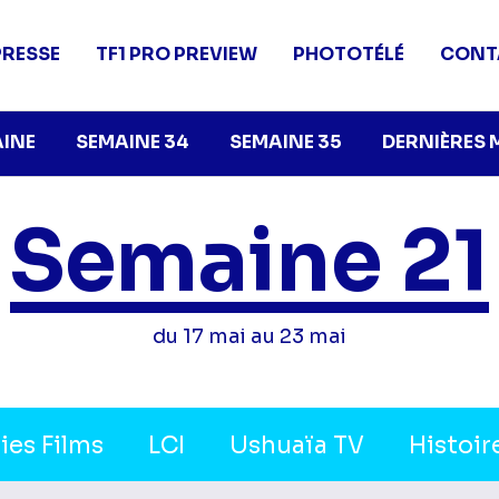
PRESSE
TF1 PRO PREVIEW
PHOTOTÉLÉ
CONT
AINE
SEMAINE 34
SEMAINE 35
DERNIÈRES 
Semaine 21
du 17 mai au 23 mai
ies Films
LCI
Ushuaïa TV
Histoir