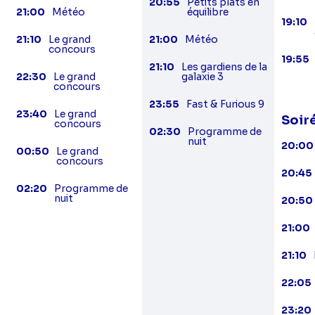
20:55
Petits plats en
21:00
Météo
équilibre
19:10
21:10
Le grand
21:00
Météo
concours
19:55
21:10
Les gardiens de la
22:30
Le grand
galaxie 3
concours
23:55
Fast & Furious 9
23:40
Le grand
Soir
concours
02:30
Programme de
nuit
20:00
00:50
Le grand
concours
20:45
02:20
Programme de
nuit
20:50
21:00
21:10
22:05
23:20