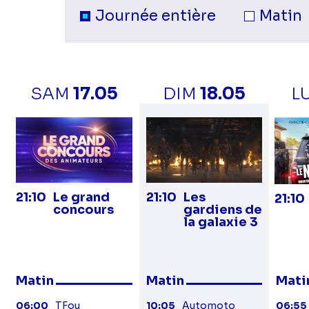
Sélection du moment de la jour
Programmes
Journée entière
Matin
sur
la
SAM
17.05
DIM
18.05
L
21:10
Le grand
21:10
Les
21:10
concours
gardiens de
la galaxie 3
Matin
Matin
Mati
06:00
TFou
10:05
Automoto
06:55