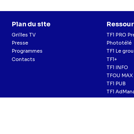
Plan du site
Ressour
Grilles TV
TF1 PRO Pr
Presse
Phototélé
Programmes
TF1 Le gro
Contacts
TF1+
TF1 INFO
TFOU MAX
TF1 PUB
TF1 AdMan
Menu
Mentions légales et CGU
Politique de confidentialité
Politiqu
CGV