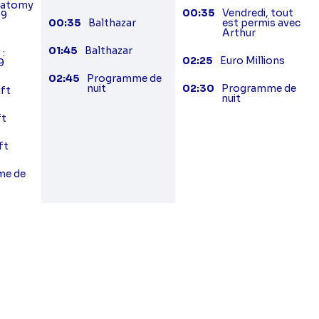
natomy
00:35
Vendredi, tout
19
00:35
Balthazar
est permis avec
Arthur
01:45
Balthazar
:
02:25
Euro Millions
9
02:45
Programme de
nuit
02:30
Programme de
ift
nuit
ft
ft
me de