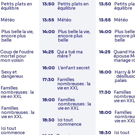
Petits plats en
13:50
Petits plats en
13:50
Petits pla
équilibre
équilibre
équilibre
Météo
13:55
Météo
13:55
Météo
Plus belle la vie,
14:00
Plus belle la vie,
14:00
Plus belle 
encore plus
encore plus
encore pl
belle
belle
belle
Coup de foudre
14:25
Qui a tué ma
14:25
Quand Ha
mortel pour
mère ?
épouse Me
mon voisin
mariage r
16:00
L'enfant secret
Sexy et
16:00
Harry & 
dangereux
: désillus
17:30
Familles
palais
nombreuses : la
Familles
vie en XXL
nombreuses : la
17:30
Familles
vie en XXL
nombreuse
18:00
Familles
vie en XX
nombreuses : la
Familles
vie en XXL
nombreuses : la
18:00
Familles
vie en XXL
nombreuse
18:30
Ici tout
vie en XX
commence
Ici tout
commence
18:30
Ici tout