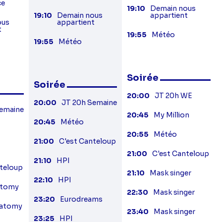
ce
19:10
Demain nous
19:10
Demain nous
appartient
ous
appartient
t
19:55
Météo
19:55
Météo
Soirée
Soirée
20:00
JT 20h WE
20:00
JT 20h Semaine
Semaine
20:45
My Million
20:45
Météo
20:55
Météo
21:00
C'est Canteloup
21:00
C'est Canteloup
21:10
HPI
nteloup
21:10
Mask singer
22:10
HPI
atomy
22:30
Mask singer
23:20
Eurodreams
natomy
23:40
Mask singer
23:25
HPI