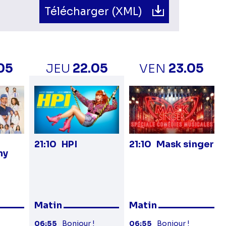
Télécharger (XML)
.05
JEU
22.05
VEN
23.05
21:10
HPI
21:10
Mask singer
my
Matin
Matin
06:55
Bonjour !
06:55
Bonjour !