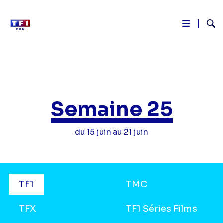
Reche
Aller
au
contenu
principal
Semaine 25
du 15 juin au 21 juin
Grilles
TF1
TMC
TV
TFX
TF1 Séries Films