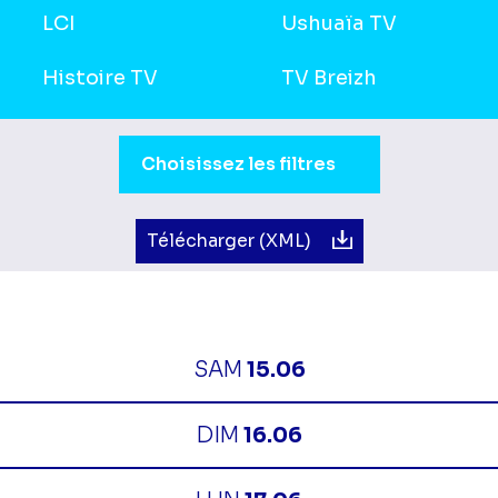
LCI
Ushuaïa TV
Histoire TV
TV Breizh
Sélection du moment de la journée.
Choisissez les filtres
Télécharger (XML)
SAM
15.06
DIM
16.06