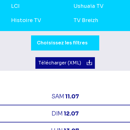
LCI
Ushuaïa TV
Histoire TV
TV Breizh
Sélection du moment de la journée.
Choisissez les filtres
Télécharger (XML)
SAM
11.07
DIM
12.07