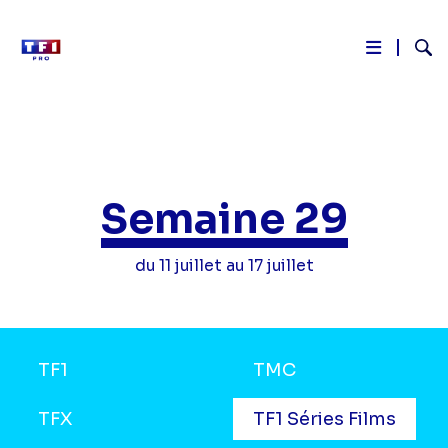
Reche
Aller
au
contenu
principal
Semaine 29
du 11 juillet au 17 juillet
Grilles
TF1
TMC
TV
TFX
TF1 Séries Films