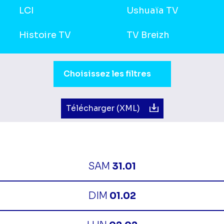
LCI
Ushuaïa TV
Histoire TV
TV Breizh
Sélection du moment de la journée.
Choisissez les filtres
Télécharger (XML)
SAM
31.01
DIM
01.02