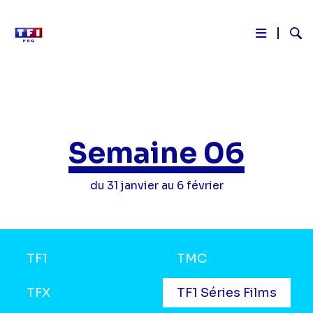
Reche
Aller
au
contenu
principal
Semaine 06
du 31 janvier au 6 février
Grilles
TF1
TMC
TV
TFX
TF1 Séries Films