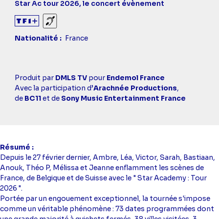
Titre
Star Ac tour 2026, le concert évènement
épisode
Sourds et malentendants
Nationalité
France
Casting
Produit par
DMLS TV
pour
Endemol France
simba
Avec la participation d’
Arachnée Productions
,
de
BC11
et de
Sony Music Entertainment France
Résumé
Depuis le 27 février dernier, Ambre, Léa, Victor, Sarah, Bastiaan,
Anouk, Théo P, Mélissa et Jeanne enflamment les scènes de
France, de Belgique et de Suisse avec le " Star Academy : Tour
2026 ".
Portée par un engouement exceptionnel, la tournée s'impose
comme un véritable phénomène : 73 dates programmées dont
une grande majorité à guichets fermés, 38 villes visitées, 3