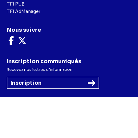
TF1 PUB
TF1 AdManager
Nous suivre
Nous
Nous
suivre
suivre
sur
sur
Facebook
X
Inscription communiqués
Recevez nos lettres d’information
Inscription
Menu
Mentions légales et CGU
Politique de confidentialité
Politique cookies
Préférences cookies
Accessibilité - Partiellement conforme
CGV