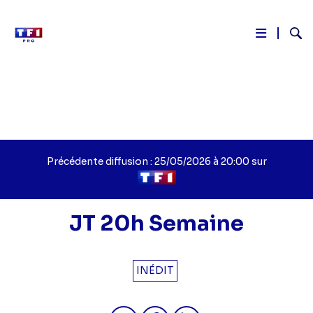
Reche
Aller
au
contenu
principal
Précédente diffusion : 25/05/2026 à 20:00 sur
JT 20h Semaine
INÉDIT
Partager "JT 20h Semaine - 2026" s
Partager "JT 20h Semaine - 
Partager "JT 20h Semai