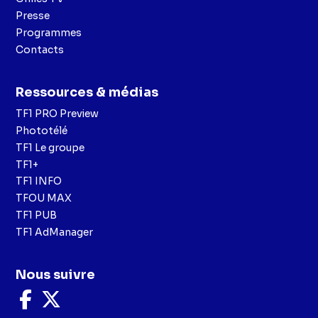
Presse
Programmes
Contacts
Ressources & médias
TF1 PRO Preview
Phototélé
TF1 Le groupe
TF1+
TF1 INFO
TFOU MAX
TF1 PUB
TF1 AdManager
Nous suivre
Nous
Nous
suivre
suivre