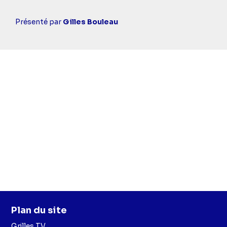
Casting
Présenté par
Gilles Bouleau
simba
Plan du site
Grilles TV