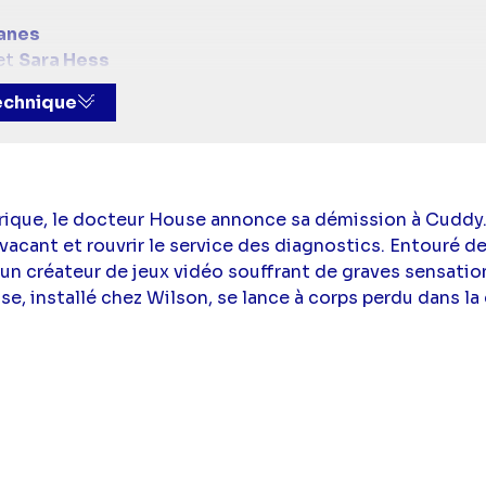
anes
et
Sara Hess
esir
technique
cteur House),
Robert Sean Leonard
(Docteur James W
Jennifer Morrison
(Docteur Allison Cameron),
Omar E
cer
(Docteur Robert Chase)
atrique, le docteur House annonce sa démission à Cuddy
 vacant et rouvrir le service des diagnostics. Entouré 
r un créateur de jeux vidéo souffrant de graves sensatio
e, installé chez Wilson, se lance à corps perdu dans la