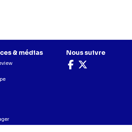
ces & médias
Nous suivre
eview
Nous
Nous
suivre
suivre
sur
sur
upe
Facebook
X
ager