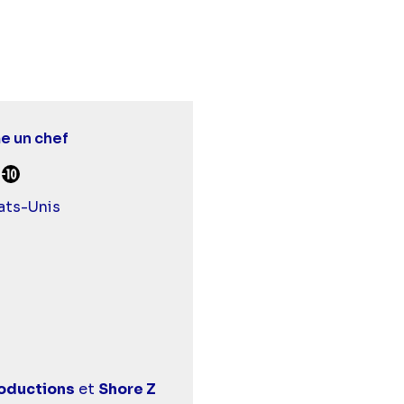
 chef" sur twitter
mme un chef" sur facebook
 - Comme un chef" sur linkedin
 un chef
de
urds et malentendants
Déconseillé aux -10 ans
ats-Unis
roductions
et
Shore Z