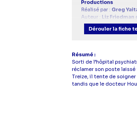
simba
Productions
Réalisé par :
Greg Yait
Auteur :
Liz Friedman
Adaptation :
Sophie D
Dérouler la fiche 
Avec :
Hugh Laurie
(Do
(Docteur Lisa Cuddy),
Foreman),
Jesse Spen
Résumé
Sorti de l’hôpital psychi
réclamer son poste laissé
Treize, il tente de soigne
tandis que le docteur Hous