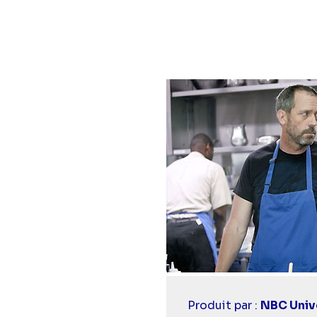
épisode
Diaporama
Casting
Produit par :
NBC Unive