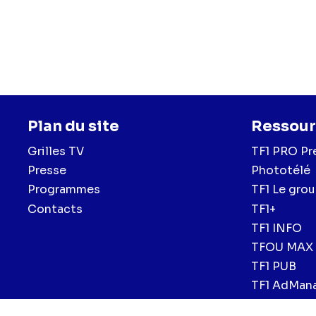
Plan du site
Ressour
Grilles TV
TF1 PRO Pr
Presse
Phototélé
Programmes
TF1 Le gro
Contacts
TF1+
TF1 INFO
TFOU MAX
TF1 PUB
TF1 AdMan