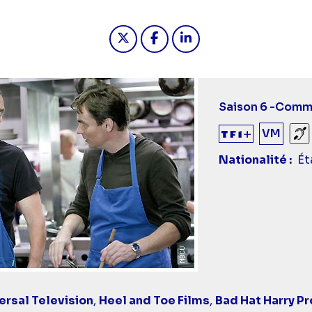
Partager "Dr House - Comme un
Partager "Dr House - Co
Partager "Dr House
Saison 6 -
Titre
Comme
épiso
VM
So
Nationalité
Ét
rsal Television
,
Heel and Toe Films
,
Bad Hat Harry P