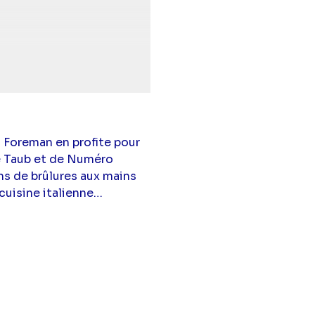
ilson),
Lisa Edelstein
pps
(Docteur Eric
. Foreman en profite pour
de Taub et de Numéro
ns de brûlures aux mains
 cuisine italienne…