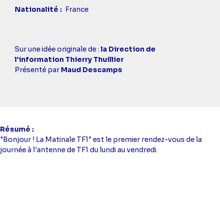
Nationalité
France
Casting
Sur une idée originale de :
la Direction de
simba
l'information Thierry Thuillier
Présenté par
Maud Descamps
Résumé
"Bonjour ! La Matinale TF1" est le premier rendez-vous de la
journée à l'antenne de TF1 du lundi au vendredi.