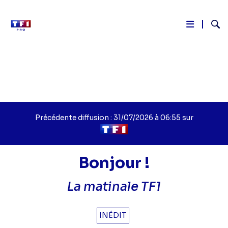
Reche
Aller
au
contenu
principal
Précédente diffusion : 31/07/2026 à 06:55 sur
Bonjour !
Titre
La matinale TF1
épisode
INÉDIT