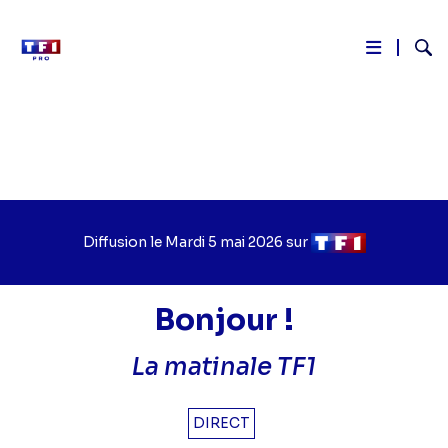
Reche
Aller
au
contenu
principal
Diffusion le
Jour
Mardi 5 mai 2026
sur
Chaîne
de
de
diffusion
diffusion
Bonjour !
La matinale TF1
DIRECT