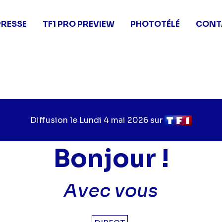
PRESSE
TF1 PRO PREVIEW
PHOTOTÉLÉ
CONT
Diffusion le
Jour
Lundi 4 mai 2026
sur
Chaîne
de
de
diffusion
diffusion
Bonjour !
Avec vous