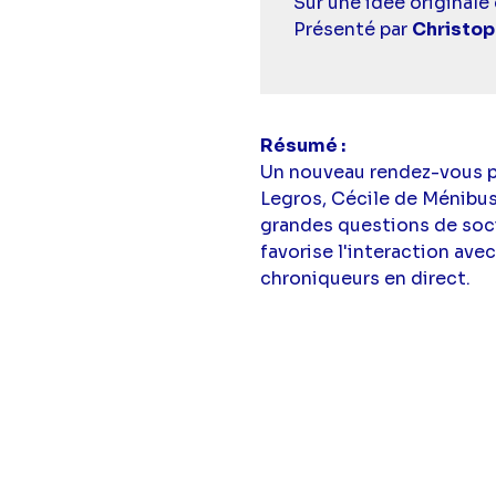
Casting
Sur une idée originale 
simba
Présenté par
Christo
Résumé
Un nouveau rendez-vous p
Legros, Cécile de Ménibus,
grandes questions de socié
favorise l'interaction ave
chroniqueurs en direct.