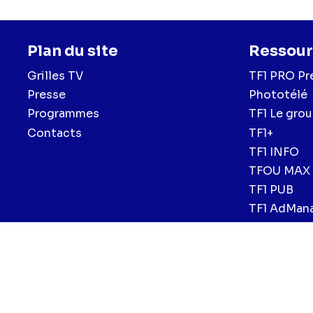
Plan du site
Ressour
Grilles TV
TF1 PRO Pr
Presse
Phototélé
Programmes
TF1 Le gro
Contacts
TF1+
TF1 INFO
TFOU MAX
TF1 PUB
TF1 AdMan
Menu
Mentions légales et CGU
Politique de confidentialité
Politiqu
CGV