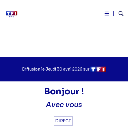
Reche
Aller
au
contenu
principal
Diffusion le
Jour
Jeudi 30 avril 2026
sur
Chaîne
de
de
diffusion
diffusion
Bonjour !
Avec vous
DIRECT