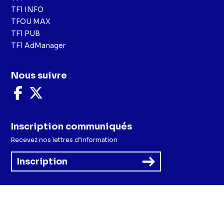
TF1 INFO
TFOU MAX
TF1 PUB
TF1 AdManager
Nous suivre
Nous
Nous
suivre
suivre
sur
sur
Facebook
X
Inscription communiqués
Recevez nos lettres d’information
Inscription
Menu
Mentions légales et CGU
Politique de confidentialité
Politique cookies
Préférences cookies
Accessibilité - Partiellement conforme
CGV