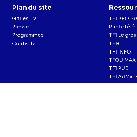
Plan du site
Ressour
Grilles TV
TF1 PRO Pr
Presse
Phototélé
Programmes
TF1 Le gro
Contacts
TF1+
TF1 INFO
TFOU MAX
TF1 PUB
TF1 AdMan
Menu
Mentions légales et CGU
Politique de confidentialité
Politiqu
CGV