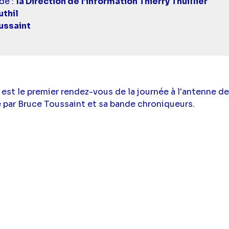
de :
la Direction de l’information Thierry Thuillier
uthil
ussaint
" est le premier rendez-vous de la journée à l'antenne de
 par Bruce Toussaint et sa bande chroniqueurs.