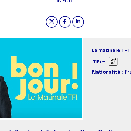
INÉDIT
Partager "2025-10-07 06:55 - B
Partager "2025-10-07 06:
Partager "2025-10-0
La matinale TF1
Sourds
Nationalité
Fr