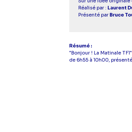
Casting
Sur une idée originale 
simba
Réalisé par :
Laurent D
Présenté par
Bruce To
Résumé
"Bonjour ! La Matinale TF1
de 6h55 à 10h00, présenté