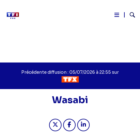
Reche
Aller
au
contenu
principal
Précédente diffusion : 05/07/2026 à 22:55 sur
Wasabi
Partager "Wasabi - Wasabi" sur twi
Partager "Wasabi - Wasabi" 
Partager "Wasabi - Was