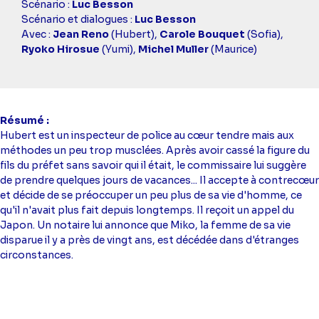
simba
Scénario :
Luc Besson
Scénario et dialogues :
Luc Besson
Avec :
Jean Reno
(Hubert),
Carole Bouquet
(Sofia),
Ryoko Hirosue
(Yumi),
Michel Muller
(Maurice)
Résumé
Hubert est un inspecteur de police au cœur tendre mais aux
méthodes un peu trop musclées. Après avoir cassé la figure du
fils du préfet sans savoir qui il était, le commissaire lui suggère
de prendre quelques jours de vacances... Il accepte à contrecœur
et décide de se préoccuper un peu plus de sa vie d'homme, ce
qu'il n'avait plus fait depuis longtemps. Il reçoit un appel du
Japon. Un notaire lui annonce que Miko, la femme de sa vie
disparue il y a près de vingt ans, est décédée dans d'étranges
circonstances.