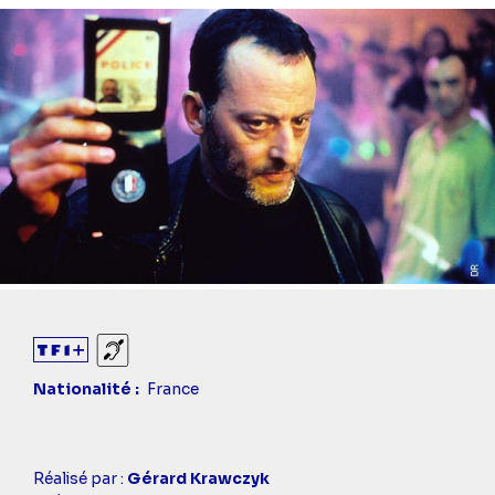
Diaporama
Sourds et malentendants
Nationalité
France
Casting
Réalisé par :
Gérard Krawczyk