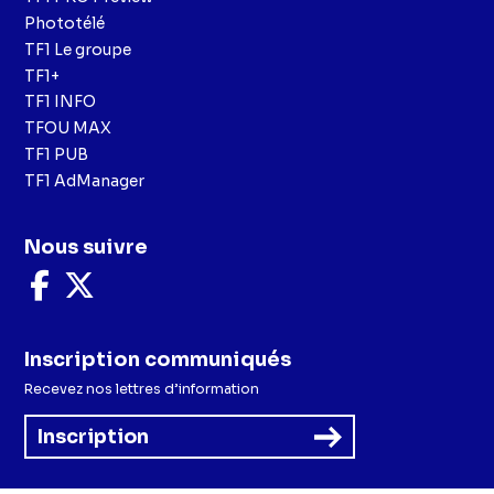
Phototélé
TF1 Le groupe
TF1+
TF1 INFO
TFOU MAX
TF1 PUB
TF1 AdManager
Nous suivre
Nous
Nous
suivre
suivre
sur
sur
Facebook
X
Inscription communiqués
Recevez nos lettres d’information
Inscription