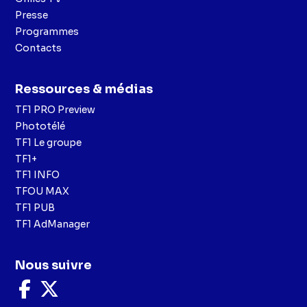
Presse
Programmes
Contacts
Ressources & médias
TF1 PRO Preview
Phototélé
TF1 Le groupe
TF1+
TF1 INFO
TFOU MAX
TF1 PUB
TF1 AdManager
Nous suivre
Nous
Nous
suivre
suivre