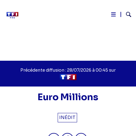
Reche
Aller
au
contenu
principal
Précédente diffusion : 28/07/2026 à 00:45 sur
Euro Millions
INÉDIT
Partager "Euro Millions - Euro Milli
Partager "Euro Millions - Eur
Partager "Euro Millions