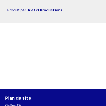
Casting
Produit par :
R et G Productions
simba
Plan du site
Grilles TV