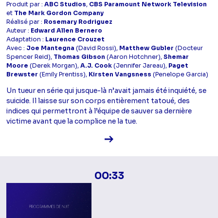
Produit par :
ABC Studios
,
CBS Paramount Network Television
et
The Mark Gordon Company
Réalisé par :
Rosemary Rodriguez
Auteur :
Edward Allen Bernero
Adaptation :
Laurence Crouzet
Avec :
Joe Mantegna
(David Rossi),
Matthew Gubler
(Docteur
Spencer Reid),
Thomas Gibson
(Aaron Hotchner),
Shemar
Moore
(Derek Morgan),
A.J. Cook
(Jennifer Jareau),
Paget
Brewster
(Emily Prentiss),
Kirsten Vangsness
(Penelope Garcia)
Un tueur en série qui jusque-là n’avait jamais été inquiété, se
suicide. Il laisse sur son corps entièrement tatoué, des
indices qui permettront à l’équipe de sauver sa dernière
victime avant que la complice ne la tue.
Voir la fiche diffusion
00:33