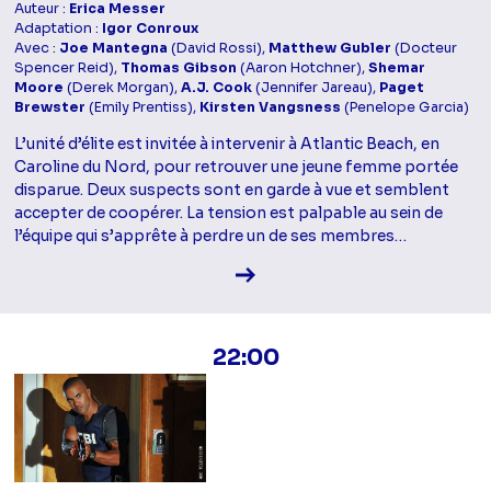
Auteur :
Erica Messer
Adaptation :
Igor Conroux
Avec :
Joe Mantegna
(David Rossi),
Matthew Gubler
(Docteur
Spencer Reid),
Thomas Gibson
(Aaron Hotchner),
Shemar
Moore
(Derek Morgan),
A.J. Cook
(Jennifer Jareau),
Paget
Brewster
(Emily Prentiss),
Kirsten Vangsness
(Penelope Garcia)
L’unité d’élite est invitée à intervenir à Atlantic Beach, en
Caroline du Nord, pour retrouver une jeune femme portée
disparue. Deux suspects sont en garde à vue et semblent
accepter de coopérer. La tension est palpable au sein de
l’équipe qui s’apprête à perdre un de ses membres…
Voir la fiche diffusion
22:00