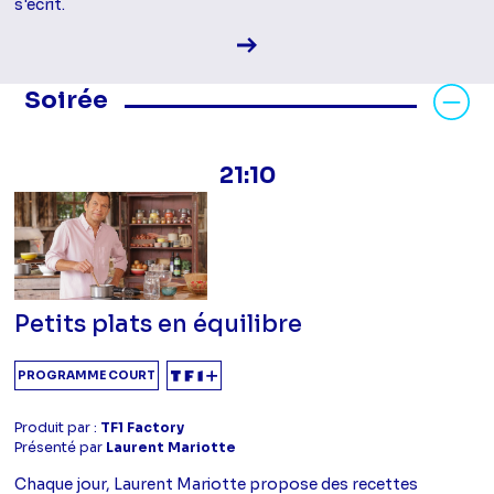
s'écrit.
Voir la fiche diffusion
Masquer les programmes Soirée
Soirée
21:10
Petits plats en équilibre
PROGRAMME COURT
Produit par :
TF1 Factory
Présenté par
Laurent Mariotte
Chaque jour, Laurent Mariotte propose des recettes