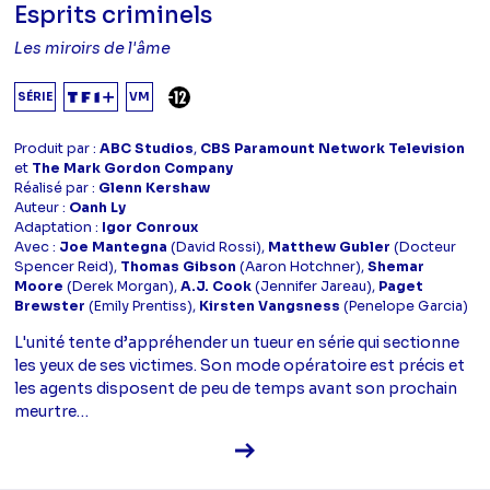
Esprits criminels
Les miroirs de l'âme
DÉCONSEILLÉ AUX -12 ANS
SÉRIE
VM
Produit par :
ABC Studios
,
CBS Paramount Network Television
et
The Mark Gordon Company
Réalisé par :
Glenn Kershaw
Auteur :
Oanh Ly
Adaptation :
Igor Conroux
Avec :
Joe Mantegna
(David Rossi),
Matthew Gubler
(Docteur
Spencer Reid),
Thomas Gibson
(Aaron Hotchner),
Shemar
Moore
(Derek Morgan),
A.J. Cook
(Jennifer Jareau),
Paget
Brewster
(Emily Prentiss),
Kirsten Vangsness
(Penelope Garcia)
L'unité tente d’appréhender un tueur en série qui sectionne
les yeux de ses victimes. Son mode opératoire est précis et
les agents disposent de peu de temps avant son prochain
meurtre…
Voir la fiche diffusion