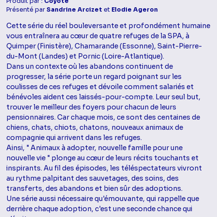
Produit par :
Coyote
Présenté par
Sandrine Arcizet
et
Elodie Ageron
Cette série du réel bouleversante et profondément humaine
vous entraînera au cœur de quatre refuges de la SPA, à
Quimper (Finistère), Chamarande (Essonne), Saint-Pierre-
du-Mont (Landes) et Pornic (Loire-Atlantique).
Dans un contexte où les abandons continuent de
progresser, la série porte un regard poignant sur les
coulisses de ces refuges et dévoile comment salariés et
bénévoles aident ces laissés-pour-compte. Leur seul but,
trouver le meilleur des foyers pour chacun de leurs
pensionnaires. Car chaque mois, ce sont des centaines de
chiens, chats, chiots, chatons, nouveaux animaux de
compagnie qui arrivent dans les refuges.
Ainsi, " Animaux à adopter, nouvelle famille pour une
nouvelle vie " plonge au cœur de leurs récits touchants et
inspirants. Au fil des épisodes, les téléspectateurs vivront
au rythme palpitant des sauvetages, des soins, des
transferts, des abandons et bien sûr des adoptions.
Une série aussi nécessaire qu'émouvante, qui rappelle que
derrière chaque adoption, c'est une seconde chance qui