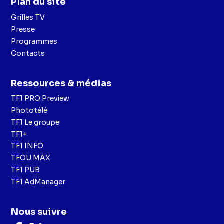
Plan du site
Grilles TV
Presse
Programmes
Contacts
Ressources & médias
TF1 PRO Preview
Phototélé
TF1 Le groupe
TF1+
TF1 INFO
TFOU MAX
TF1 PUB
TF1 AdManager
Nous suivre