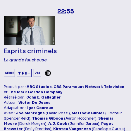
22:55
Esprits criminels
La grande faucheuse
DÉCONSEILLÉ AUX -10 ANS
SÉRIE
VM
Produit par :
ABC Studios
,
CBS Paramount Network Television
et
The Mark Gordon Company
Réalisé par :
John E. Gallagher
Auteur :
Victor De Jesus
Adaptation :
Igor Conroux
Avec :
Joe Mantegna
(David Rossi),
Matthew Gubler
(Docteur
Spencer Reid),
Thomas Gibson
(Aaron Hotchner),
Shemar
Moore
(Derek Morgan),
A.J. Cook
(Jennifer Jareau),
Paget
Brewster
(Emily Prentiss),
Kirsten Vangsness
(Penelope Garcia)