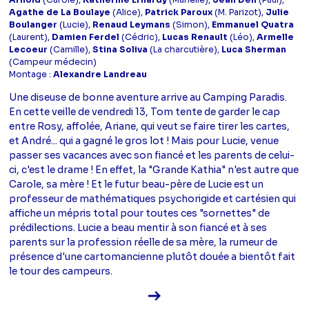
Arnold
(Carole),
Katherine Erhardy
(Marielle),
Jean Dell
(Paul),
Agathe de La Boulaye
(Alice),
Patrick Paroux
(M. Parizot),
Julie
Boulanger
(Lucie),
Renaud Leymans
(Simon),
Emmanuel Quatra
(Laurent),
Damien Ferdel
(Cédric),
Lucas Renault
(Léo),
Armelle
Lecoeur
(Camille),
Stina Soliva
(La charcutière),
Luca Sherman
(Campeur médecin)
Montage :
Alexandre Landreau
Une diseuse de bonne aventure arrive au Camping Paradis.
En cette veille de vendredi 13, Tom tente de garder le cap
entre Rosy, affolée, Ariane, qui veut se faire tirer les cartes,
et André... qui a gagné le gros lot ! Mais pour Lucie, venue
passer ses vacances avec son fiancé et les parents de celui-
ci, c'est le drame ! En effet, la "Grande Kathia" n'est autre que
Carole, sa mère ! Et le futur beau-père de Lucie est un
professeur de mathématiques psychorigide et cartésien qui
affiche un mépris total pour toutes ces "sornettes" de
prédilections. Lucie a beau mentir à son fiancé et à ses
parents sur la profession réelle de sa mère, la rumeur de
présence d'une cartomancienne plutôt douée a bientôt fait
le tour des campeurs.
Voir la fiche diffusion