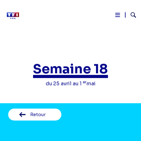
Reche
Aller
au
contenu
principal
Semaine 18
er
du 25 avril au 1
mai
Retour