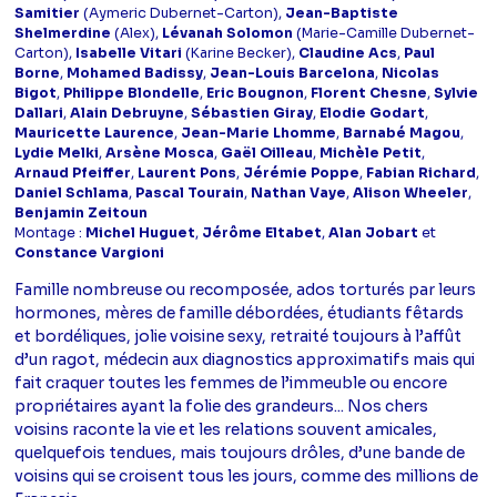
Samitier
(Aymeric Dubernet-Carton),
Jean-Baptiste
Shelmerdine
(Alex),
Lévanah Solomon
(Marie-Camille Dubernet-
Carton),
Isabelle Vitari
(Karine Becker),
Claudine Acs
,
Paul
Borne
,
Mohamed Badissy
,
Jean-Louis Barcelona
,
Nicolas
Bigot
,
Philippe Blondelle
,
Eric Bougnon
,
Florent Chesne
,
Sylvie
Dallari
,
Alain Debruyne
,
Sébastien Giray
,
Elodie Godart
,
Mauricette Laurence
,
Jean-Marie Lhomme
,
Barnabé Magou
,
Lydie Melki
,
Arsène Mosca
,
Gaël Oilleau
,
Michèle Petit
,
Arnaud Pfeiffer
,
Laurent Pons
,
Jérémie Poppe
,
Fabian Richard
,
Daniel Schlama
,
Pascal Tourain
,
Nathan Vaye
,
Alison Wheeler
,
Benjamin Zeitoun
Montage :
Michel Huguet
,
Jérôme Eltabet
,
Alan Jobart
et
Constance Vargioni
Famille nombreuse ou recomposée, ados torturés par leurs
hormones, mères de famille débordées, étudiants fêtards
et bordéliques, jolie voisine sexy, retraité toujours à l’affût
d’un ragot, médecin aux diagnostics approximatifs mais qui
fait craquer toutes les femmes de l’immeuble ou encore
propriétaires ayant la folie des grandeurs... Nos chers
voisins raconte la vie et les relations souvent amicales,
quelquefois tendues, mais toujours drôles, d’une bande de
voisins qui se croisent tous les jours, comme des millions de