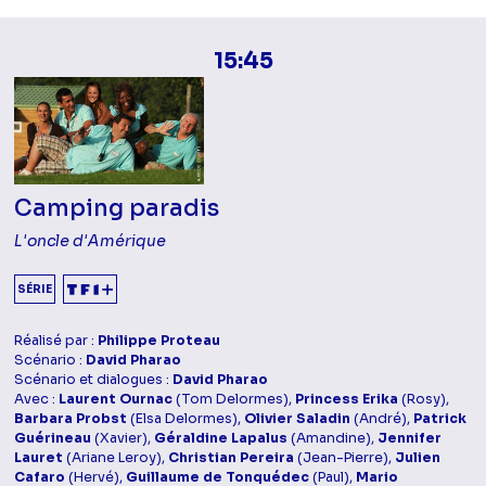
15:45
Camping paradis
L'oncle d'Amérique
SÉRIE
Réalisé par :
Philippe Proteau
Scénario :
David Pharao
Scénario et dialogues :
David Pharao
Avec :
Laurent Ournac
(Tom Delormes),
Princess Erika
(Rosy),
Barbara Probst
(Elsa Delormes),
Olivier Saladin
(André),
Patrick
Guérineau
(Xavier),
Géraldine Lapalus
(Amandine),
Jennifer
Lauret
(Ariane Leroy),
Christian Pereira
(Jean-Pierre),
Julien
Cafaro
(Hervé),
Guillaume de Tonquédec
(Paul),
Mario