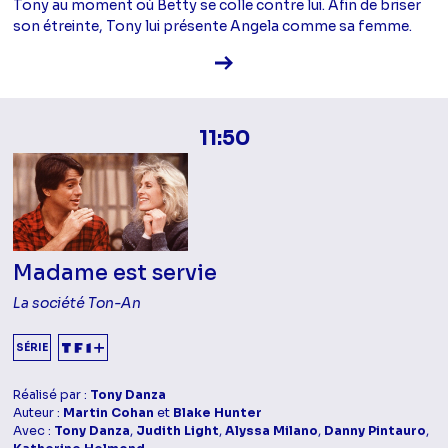
Tony au moment où Betty se colle contre lui. Afin de briser
son étreinte, Tony lui présente Angela comme sa femme.
Voir la fiche diffusion
11:50
Madame est servie
La société Ton-An
SÉRIE
Réalisé par :
Tony Danza
Auteur :
Martin Cohan
et
Blake Hunter
Avec :
Tony Danza
,
Judith Light
,
Alyssa Milano
,
Danny Pintauro
,