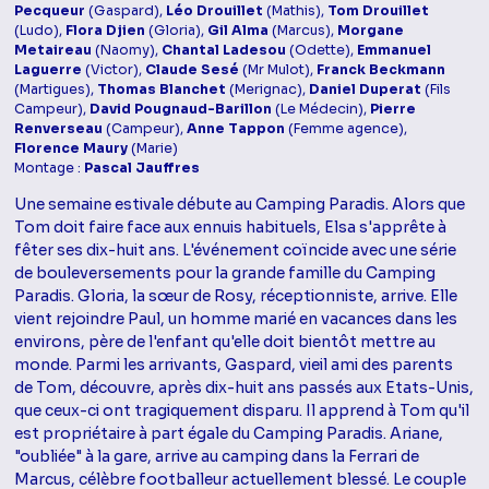
Pecqueur
(Gaspard),
Léo Drouillet
(Mathis),
Tom Drouillet
(Ludo),
Flora Djien
(Gloria),
Gil Alma
(Marcus),
Morgane
Metaireau
(Naomy),
Chantal Ladesou
(Odette),
Emmanuel
Laguerre
(Victor),
Claude Sesé
(Mr Mulot),
Franck Beckmann
(Martigues),
Thomas Blanchet
(Merignac),
Daniel Duperat
(Fils
Campeur),
David Pougnaud-Barillon
(Le Médecin),
Pierre
Renverseau
(Campeur),
Anne Tappon
(Femme agence),
Florence Maury
(Marie)
Montage :
Pascal Jauffres
Une semaine estivale débute au Camping Paradis. Alors que
Tom doit faire face aux ennuis habituels, Elsa s'apprête à
fêter ses dix-huit ans. L'événement coïncide avec une série
de bouleversements pour la grande famille du Camping
Paradis. Gloria, la sœur de Rosy, réceptionniste, arrive. Elle
vient rejoindre Paul, un homme marié en vacances dans les
environs, père de l'enfant qu'elle doit bientôt mettre au
monde. Parmi les arrivants, Gaspard, vieil ami des parents
de Tom, découvre, après dix-huit ans passés aux Etats-Unis,
que ceux-ci ont tragiquement disparu. Il apprend à Tom qu'il
est propriétaire à part égale du Camping Paradis. Ariane,
"oubliée" à la gare, arrive au camping dans la Ferrari de
Marcus, célèbre footballeur actuellement blessé. Le couple