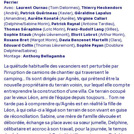
Perrier
Avec :
Laurent Ournac
(Tom Delormes),
Thierry Heckendorn
(André),
Patrick Guérineau
(Xavier),
Géraldine Lapalus
(Amandine),
Aurélie Konaté
(Aurélie),
Virginie Caliari
(Delphine/Sabine Morin),
Patrick Raynal
(Antoine Tardieu),
Thomas Séraphine
(Loïc Morin),
Franz-Rudolf Lang
(Gilles),
Sophie Staub
(Angès Lièvremont),
Eliott Lobrot
(Arthur Morin),
Roxane Bret
(Margot Morin),
Davia Benzenet Martelli
(Clara),
Edouard Collin
(Thomas Lièvremont),
Sophie Payan
(Doublure
Delphine/Sabine)
Montage :
Anthony Bellagamba
La quiétude habituelle des vacanciers est perturbée par
l’irruption de camions de chantier qui traversent le
camping... Ils sont dirigés par Agnès, qui prétend être la
nouvelle propriétaire du terrain voisin, sur lequel elle compte
entreprendre la construction d'une villa. Ce terrain occupé
par le vieux Léon, ami de l'équipe depuis toujours… Tom ne
tarde pas à comprendre qu'Agnès est en réalité la fille de
Léon, à qui celui-ci a légué son terrain de son vivant en guise
de réconciliation. Sabine, une mère de famille dévouée et
débordée, échange sa place avec sa sœur jumelle, Delphine,
célibataire et accroc à son travail, pour la journée, le temps