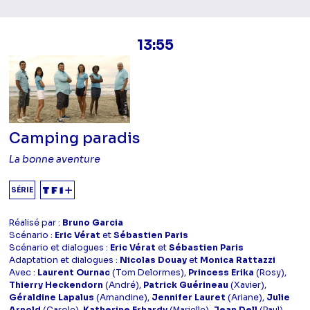
13:55
Camping paradis
La bonne aventure
SÉRIE
Réalisé par :
Bruno Garcia
Scénario :
Eric Vérat
et
Sébastien Paris
Scénario et dialogues :
Eric Vérat
et
Sébastien Paris
Adaptation et dialogues :
Nicolas Douay
et
Monica Rattazzi
Avec :
Laurent Ournac
(Tom Delormes),
Princess Erika
(Rosy),
Thierry Heckendorn
(André),
Patrick Guérineau
(Xavier),
Géraldine Lapalus
(Amandine),
Jennifer Lauret
(Ariane),
Julie