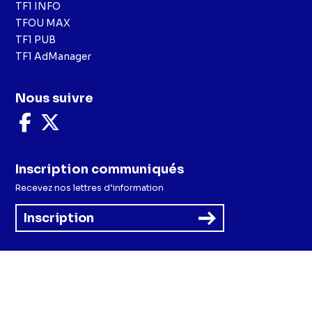
TF1 INFO
TFOU MAX
TF1 PUB
TF1 AdManager
Nous suivre
Nous
Nous
suivre
suivre
sur
sur
Facebook
X
Inscription communiqués
Recevez nos lettres d’information
Inscription
Menu
Mentions légales et CGU
Politique de confidentialité
Politique cookies
Préférences cookies
Accessibilité - Partiellement conforme
CGV