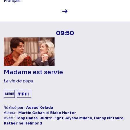
Français...
Voir la fiche diffusion
09:50
Madame est servie
La vie de papa
SÉRIE
Réalisé par :
Asaad Kelada
Auteur :
Martin Cohan
et
Blake Hunter
Avec :
Tony Danza
,
Judith Light
,
Alyssa Milano
,
Danny Pintauro
,
Katherine Helmond