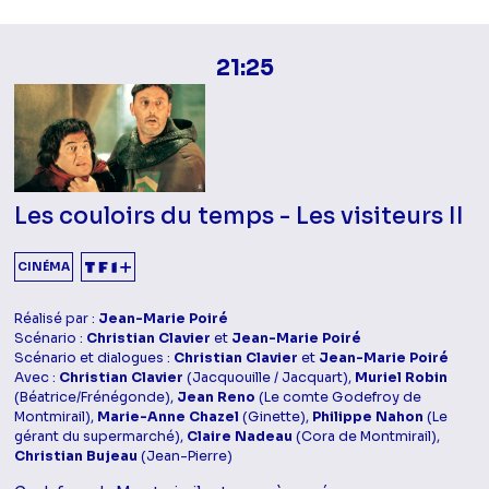
21:25
Les couloirs du temps - Les visiteurs II
CINÉMA
Réalisé par :
Jean-Marie Poiré
Scénario :
Christian Clavier
et
Jean-Marie Poiré
Scénario et dialogues :
Christian Clavier
et
Jean-Marie Poiré
Avec :
Christian Clavier
(Jacquouille / Jacquart),
Muriel Robin
(Béatrice/Frénégonde),
Jean Reno
(Le comte Godefroy de
Montmirail),
Marie-Anne Chazel
(Ginette),
Philippe Nahon
(Le
gérant du supermarché),
Claire Nadeau
(Cora de Montmirail),
Christian Bujeau
(Jean-Pierre)