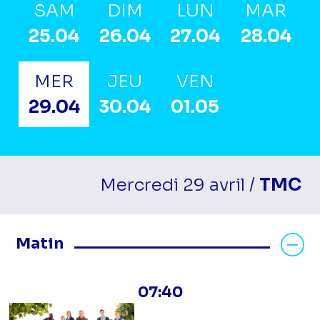
SAM
DIM
LUN
MAR
25.04
26.04
27.04
28.04
MER
JEU
VEN
29.04
30.04
01.05
Mercredi 29 avril /
TMC
Masquer les programmes Matin
Matin
07:40