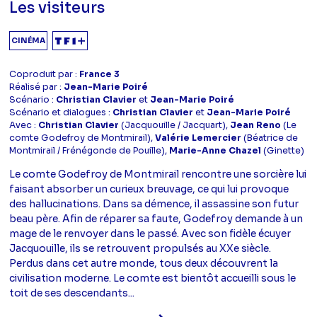
Les visiteurs
CINÉMA
Coproduit par :
France 3
Réalisé par :
Jean-Marie Poiré
Scénario :
Christian Clavier
et
Jean-Marie Poiré
Scénario et dialogues :
Christian Clavier
et
Jean-Marie Poiré
Avec :
Christian Clavier
(Jacquouille / Jacquart),
Jean Reno
(Le
comte Godefroy de Montmirail),
Valérie Lemercier
(Béatrice de
Montmirail / Frénégonde de Pouille),
Marie-Anne Chazel
(Ginette)
Le comte Godefroy de Montmirail rencontre une sorcière lui
faisant absorber un curieux breuvage, ce qui lui provoque
des hallucinations. Dans sa démence, il assassine son futur
beau père. Afin de réparer sa faute, Godefroy demande à un
mage de le renvoyer dans le passé. Avec son fidèle écuyer
Jacquouille, ils se retrouvent propulsés au XXe siècle.
Perdus dans cet autre monde, tous deux découvrent la
civilisation moderne. Le comte est bientôt accueilli sous le
toit de ses descendants...