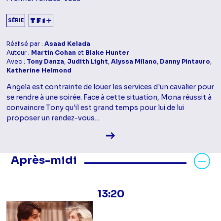
SÉRIE
Réalisé par :
Asaad Kelada
Auteur :
Martin Cohan
et
Blake Hunter
Avec :
Tony Danza
,
Judith Light
,
Alyssa Milano
,
Danny Pintauro
,
Katherine Helmond
Angela est contrainte de louer les services d'un cavalier pour
se rendre à une soirée. Face à cette situation, Mona réussit à
convaincre Tony qu'il est grand temps pour lui de lui
proposer un rendez-vous...
Voir la fiche diffusion
Masquer les programmes Après-mid
Après-midi
13:20