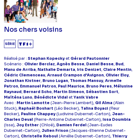
Nos chers voisins
SÉRIE
Réalisé par :
Stephan Kopecky
et
Gérard Pautonnier
Scénario :
Olivier Berclaz
,
Agnès Besse
,
Daniel Besse
,
Bud
,
Manu de Arriba
,
Nathalie Demarta
,
Iris Denizet
,
Claire Mentin
,
Cédric Clemenceau
,
Arnaud Crampon d'Avignon
,
Olivier Eloy
,
Jonathan Kistner
,
Bruno Lugan
,
Thomas Mansuy
,
Armelle
Patron
,
Emmanuel Patron
,
Paul Maurice
,
Bruno Peres
,
Mélusine
Raynaud
,
Bernard Scho
,
Martin Simeon
,
Sébastien Sort
,
Maïténa Luno
,
Bénédicte Vidal
et
Yanik Vabre
Avec :
Martin Lamotte
(Jean-Pierre Lambert),
Gil Alma
(Alain
Stuck),
Raphaël Boshart
(Léo Becker),
Talina Boyaci
(Fleur
Becker),
Pauline Chappey
(Ludivine Dubernet-Carton),
Jean-
Charles Deval
(Pierre-Antoine Dubernet-Carton),
Issa Doumbia
(Issa),
Joy Esther
(Chloé),
Damien Ferdel
(Jean-Eudes
Dubernet-Carton),
Julien Frison
(Jacques-Etienne Dubernet-
Carton),
Christelle Reboul
(Amélie Dubernet-Carton),
Thierry