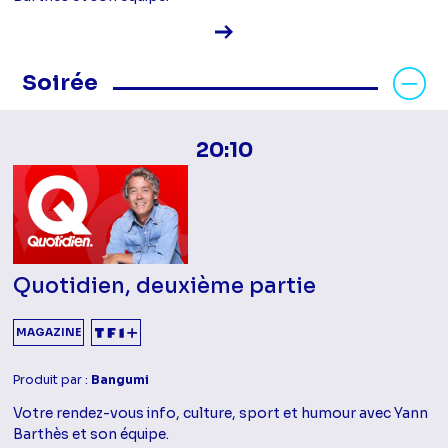
Voir la fiche diffusion
Masquer les programmes Soirée
Soirée
20:10
Quotidien, deuxième partie
MAGAZINE
Produit par :
Bangumi
Votre rendez-vous info, culture, sport et humour avec Yann
Barthès et son équipe.