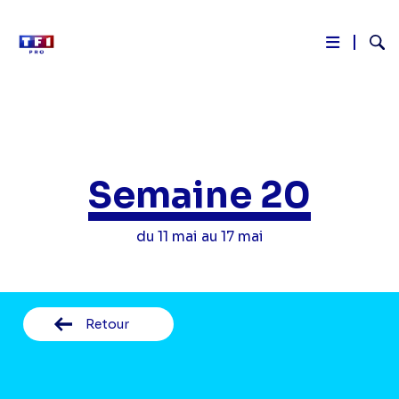
Reche
Aller
au
contenu
principal
Semaine 20
du 11 mai au 17 mai
Retour