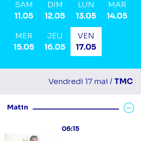
SAM
DIM
LUN
MAR
11.05
12.05
13.05
14.05
MER
JEU
VEN
15.05
16.05
17.05
Vendredi 17 mai /
TMC
Masquer les programmes Matin
Matin
06:15