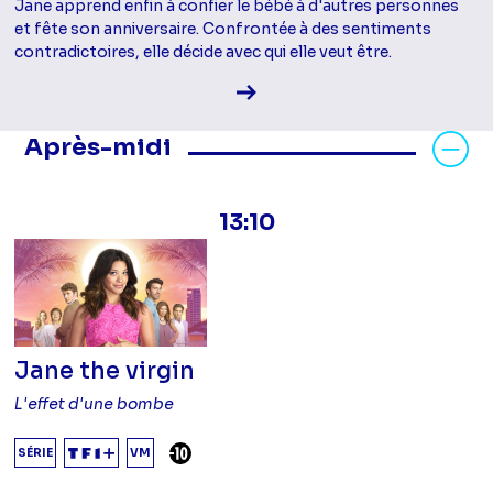
Jane apprend enfin à confier le bébé à d'autres personnes
et fête son anniversaire. Confrontée à des sentiments
contradictoires, elle décide avec qui elle veut être.
Voir la fiche diffusion
Masquer les programmes Après-mid
Après-midi
13:10
Jane the virgin
L'effet d'une bombe
DÉCONSEILLÉ AUX -10 ANS
SÉRIE
VM