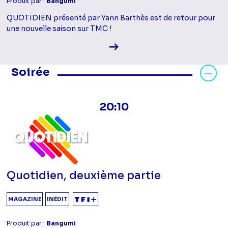
Produit par :
Bangumi
QUOTIDIEN présenté par Yann Barthès est de retour pour
une nouvelle saison sur TMC !
Voir la fiche diffusion
Masquer les programmes Soirée
Soirée
20:10
Quotidien, deuxième partie
MAGAZINE
INÉDIT
Produit par :
Bangumi