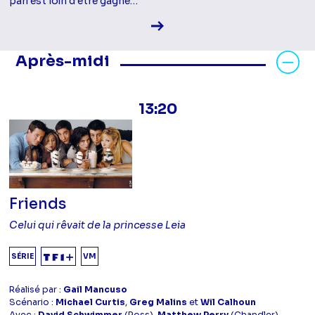
pari est loin d’être gagné…
Voir la fiche diffusion
Masquer les programmes Après-mid
Après-midi
13:20
Friends
Celui qui rêvait de la princesse Leia
SÉRIE
VM
Réalisé par :
Gail Mancuso
Scénario :
Michael Curtis
,
Greg Malins
et
Wil Calhoun