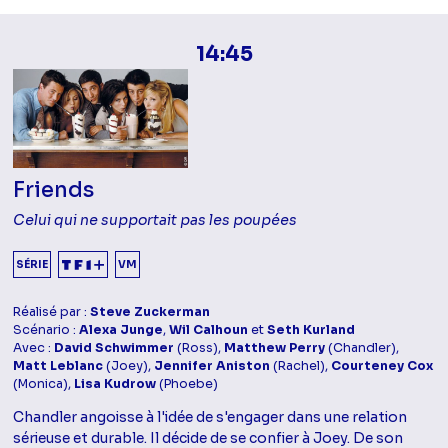
14:45
Friends
Celui qui ne supportait pas les poupées
SÉRIE
VM
Réalisé par :
Steve Zuckerman
Scénario :
Alexa Junge
,
Wil Calhoun
et
Seth Kurland
Avec :
David Schwimmer
(Ross),
Matthew Perry
(Chandler),
Matt Leblanc
(Joey),
Jennifer Aniston
(Rachel),
Courteney Cox
(Monica),
Lisa Kudrow
(Phoebe)
Chandler angoisse à l'idée de s'engager dans une relation
sérieuse et durable. Il décide de se confier à Joey. De son