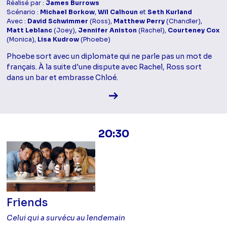
Réalisé par :
James Burrows
Scénario :
Michael Borkow
,
Wil Calhoun
et
Seth Kurland
Avec :
David Schwimmer
(Ross),
Matthew Perry
(Chandler),
Matt Leblanc
(Joey),
Jennifer Aniston
(Rachel),
Courteney Cox
(Monica),
Lisa Kudrow
(Phoebe)
Phoebe sort avec un diplomate qui ne parle pas un mot de
français. À la suite d'une dispute avec Rachel, Ross sort
dans un bar et embrasse Chloé.
Voir la fiche diffusion
20:30
Friends
Celui qui a survécu au lendemain