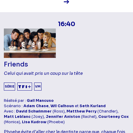
Voir la fiche diffusion
16:40
Friends
Celui qui avait pris un coup sur la tête
SÉRIE
VM
Réalisé par :
Gail Mancuso
Scénario :
Adam Chase
,
Wil Calhoun
et
Seth Kurland
Avec :
David Schwimmer
(Ross),
Matthew Perry
(Chandler),
Matt Leblanc
(Joey),
Jennifer Aniston
(Rachel),
Courteney Cox
(Monica),
Lisa Kudrow
(Phoebe)
Phoebe évite d'aller chez le dentiste parce que, chaque fois