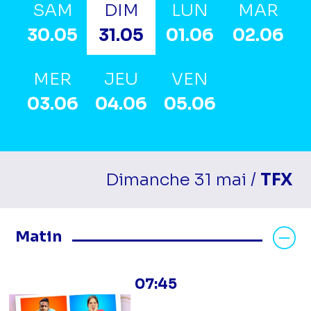
SAM
DIM
LUN
MAR
30.05
31.05
01.06
02.06
MER
JEU
VEN
03.06
04.06
05.06
Dimanche 31 mai /
TFX
Masquer les programmes Matin
Matin
07:45