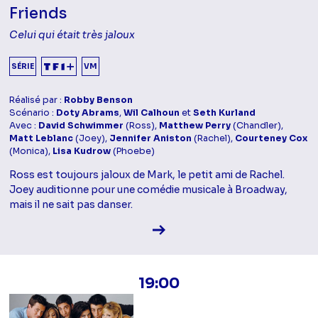
Friends
Celui qui était très jaloux
SÉRIE
VM
Réalisé par :
Robby Benson
Scénario :
Doty Abrams
,
Wil Calhoun
et
Seth Kurland
Avec :
David Schwimmer
(Ross),
Matthew Perry
(Chandler),
Matt Leblanc
(Joey),
Jennifer Aniston
(Rachel),
Courteney Cox
(Monica),
Lisa Kudrow
(Phoebe)
Ross est toujours jaloux de Mark, le petit ami de Rachel.
Joey auditionne pour une comédie musicale à Broadway,
mais il ne sait pas danser.
Voir la fiche diffusion
19:00