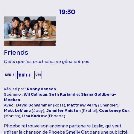
19:30
Friends
Celui que les prothèses ne gênaient pas
SÉRIE
VM
Réalisé par :
Robby Benson
Scénario :
Wil Calhoun
,
Seth Kurland
et
Shana Goldberg-
Meehan
Avec :
David Schwimmer
(Ross),
Matthew Perry
(Chandler),
Matt Leblanc
(Joey),
Jennifer Aniston
(Rachel),
Courteney Cox
(Monica),
Lisa Kudrow
(Phoebe)
Phoebe retrouve son ancienne partenaire Leslie, qui veut
utiliser la chanson de Phoebe Smelly Cat dans une publicité