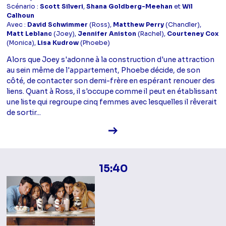
Scénario :
Scott Silveri
,
Shana Goldberg-Meehan
et
Wil
Calhoun
Avec :
David Schwimmer
(Ross),
Matthew Perry
(Chandler),
Matt Leblanc
(Joey),
Jennifer Aniston
(Rachel),
Courteney Cox
(Monica),
Lisa Kudrow
(Phoebe)
Alors que Joey s'adonne à la construction d'une attraction
au sein même de l'appartement, Phoebe décide, de son
côté, de contacter son demi-frère en espérant renouer des
liens. Quant à Ross, il s'occupe comme il peut en établissant
une liste qui regroupe cinq femmes avec lesquelles il rêverait
de sortir...
Voir la fiche diffusion
15:40