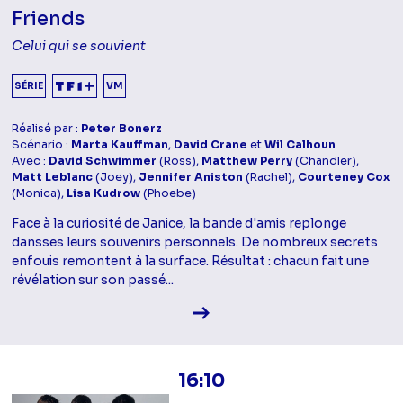
Friends
Celui qui se souvient
SÉRIE
VM
Réalisé par :
Peter Bonerz
Scénario :
Marta Kauffman
,
David Crane
et
Wil Calhoun
Avec :
David Schwimmer
(Ross),
Matthew Perry
(Chandler),
Matt Leblanc
(Joey),
Jennifer Aniston
(Rachel),
Courteney Cox
(Monica),
Lisa Kudrow
(Phoebe)
Face à la curiosité de Janice, la bande d'amis replonge
dansses leurs souvenirs personnels. De nombreux secrets
enfouis remontent à la surface. Résultat : chacun fait une
révélation sur son passé...
Voir la fiche diffusion
16:10