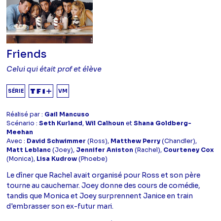
Friends
Celui qui était prof et élève
SÉRIE
VM
Réalisé par :
Gail Mancuso
Scénario :
Seth Kurland
,
Wil Calhoun
et
Shana Goldberg-
Meehan
Avec :
David Schwimmer
(Ross),
Matthew Perry
(Chandler),
Matt Leblanc
(Joey),
Jennifer Aniston
(Rachel),
Courteney Cox
(Monica),
Lisa Kudrow
(Phoebe)
Le dîner que Rachel avait organisé pour Ross et son père
tourne au cauchemar. Joey donne des cours de comédie,
tandis que Monica et Joey surprennent Janice en train
d'embrasser son ex-futur mari.