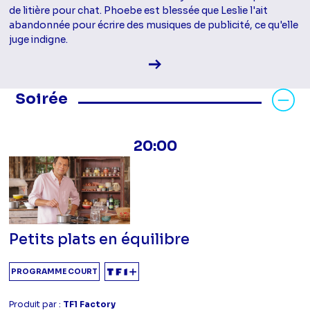
de litière pour chat. Phoebe est blessée que Leslie l'ait
abandonnée pour écrire des musiques de publicité, ce qu'elle
juge indigne.
Voir la fiche diffusion
Masquer les programmes Soirée
Soirée
20:00
Petits plats en équilibre
PROGRAMME COURT
Produit par :
TF1 Factory