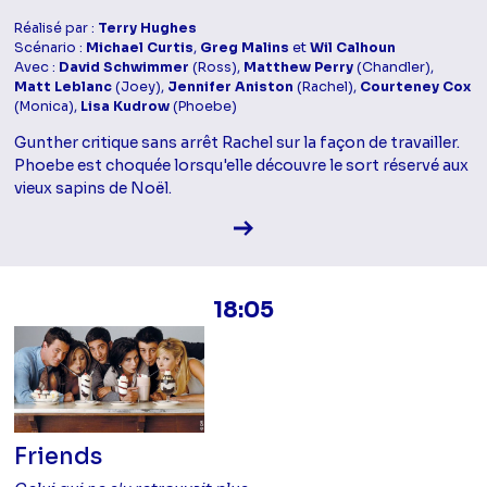
Réalisé par :
Terry Hughes
Scénario :
Michael Curtis
,
Greg Malins
et
Wil Calhoun
Avec :
David Schwimmer
(Ross),
Matthew Perry
(Chandler),
Matt Leblanc
(Joey),
Jennifer Aniston
(Rachel),
Courteney Cox
(Monica),
Lisa Kudrow
(Phoebe)
Gunther critique sans arrêt Rachel sur la façon de travailler.
Phoebe est choquée lorsqu'elle découvre le sort réservé aux
vieux sapins de Noël.
Voir la fiche diffusion
18:05
Friends