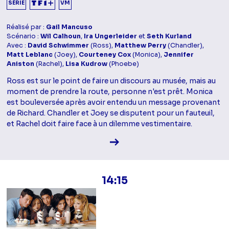
SÉRIE
VM
Réalisé par :
Gail Mancuso
Scénario :
Wil Calhoun
,
Ira Ungerleider
et
Seth Kurland
Avec :
David Schwimmer
(Ross),
Matthew Perry
(Chandler),
Matt Leblanc
(Joey),
Courteney Cox
(Monica),
Jennifer
Aniston
(Rachel),
Lisa Kudrow
(Phoebe)
Ross est sur le point de faire un discours au musée, mais au
moment de prendre la route, personne n'est prêt. Monica
est bouleversée après avoir entendu un message provenant
de Richard. Chandler et Joey se disputent pour un fauteuil,
et Rachel doit faire face à un dilemme vestimentaire.
Voir la fiche diffusion
14:15