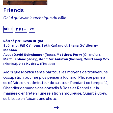
Friends
Celui qui avait la technique du câlin
SÉRIE
VM
Réalisé par :
Kevin Bright
Scénario :
Wil Calhoun
,
Seth Kurland
et
Shana Goldberg-
Meehan
Avec :
David Schwimmer
(Ross),
Matthew Perry
(Chandler),
Matt Leblanc
(Joey),
Jennifer Aniston
(Rachel),
Courteney Cox
(Monica),
Lisa Kudrow
(Phoebe)
Alors que Monica tente par tous les moyens de trouver une
occupation pour ne plus penser à Richard, Phoebe peine à
se défaire d'un admirateur de sa sœur. Pendant ce temps-là,
Chandler demande des conseils à Ross et Rachel sur la
manière d'entretenir une relation amoureuse. Quant à Joey, il
se blesse en faisant une chute.
Voir la fiche diffusion