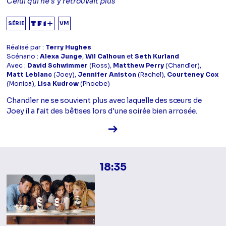
Celui qui ne s'y retrouvait plus
SÉRIE
VM
Réalisé par :
Terry Hughes
Scénario :
Alexa Junge
,
Wil Calhoun
et
Seth Kurland
Avec :
David Schwimmer
(Ross),
Matthew Perry
(Chandler),
Matt Leblanc
(Joey),
Jennifer Aniston
(Rachel),
Courteney Cox
(Monica),
Lisa Kudrow
(Phoebe)
Chandler ne se souvient plus avec laquelle des sœurs de
Joey il a fait des bêtises lors d'une soirée bien arrosée.
Voir la fiche diffusion
18:35