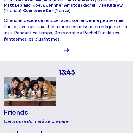
Avec :
David Schwimmer
(Ross),
Matthew Perry
(Chandler),
Matt Leblanc
(Joey),
Jennifer Aniston
(Rachel),
Lisa Kudrow
(Phoebe),
Courteney Cox
(Monica)
Chandler décide de renouer avec son ancienne petite amie
Janice, avec qui il avait échangé des messages en ligne à son
insu. Pendant ce temps, Ross confie à Rachel l'un de ses
fantasmes les plus intimes.
Voir la fiche diffusion
13:45
Friends
Celui qui a du mal à se préparer