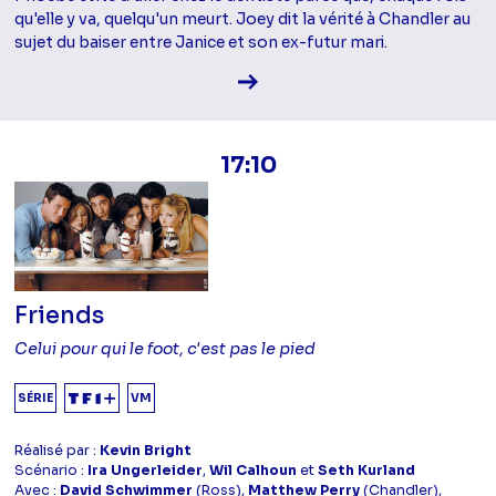
qu'elle y va, quelqu'un meurt. Joey dit la vérité à Chandler au
sujet du baiser entre Janice et son ex-futur mari.
Voir la fiche diffusion
17:10
Friends
Celui pour qui le foot, c'est pas le pied
SÉRIE
VM
Réalisé par :
Kevin Bright
Scénario :
Ira Ungerleider
,
Wil Calhoun
et
Seth Kurland
Avec :
David Schwimmer
(Ross),
Matthew Perry
(Chandler),