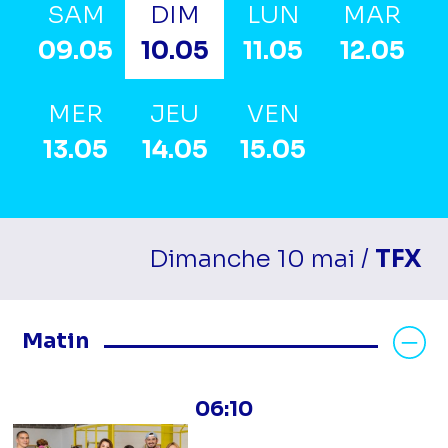
SAM
DIM
LUN
MAR
09.05
10.05
11.05
12.05
MER
JEU
VEN
13.05
14.05
15.05
Dimanche 10 mai /
TFX
Masquer les programmes Matin
Matin
06:10