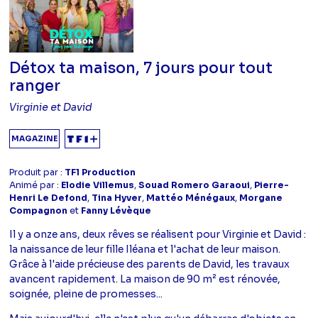
Détox ta maison, 7 jours pour tout
ranger
Virginie et David
MAGAZINE
Produit par :
TF1 Production
Animé par :
Elodie Villemus
,
Souad Romero Garaoui
,
Pierre-
Henri Le Defond
,
Tina Hyver
,
Mattéo Ménégaux
,
Morgane
Compagnon
et
Fanny Lévèque
Il y a onze ans, deux rêves se réalisent pour Virginie et David :
la naissance de leur fille Iléana et l'achat de leur maison.
Grâce à l'aide précieuse des parents de David, les travaux
avancent rapidement. La maison de 90 m² est rénovée,
soignée, pleine de promesses...