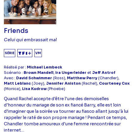
Friends
Celui qui embrassait mal
SÉRIE
VM
Réalisé par :
Michael Lembeck
Scénario :
Brown Mandell
,
Ira Ungerleider
et
Jeff Astrof
Avec :
David Schwimmer
(Ross),
Matthew Perry
(Chandler),
Matt Leblanc
(Joey),
Jennifer Aniston
(Rachel),
Courteney Cox
(Monica),
Lisa Kudrow
(Phoebe)
Quand Rachel accepte d'être l'une des demoiselles
d'honneur du mariage de son ex fiancé Barry, elle est loin
d'imaginer que la soirée va tourner au fiasco allant jusqu'à lui
rappeler le raté de son propre mariage ! Pendant ce temps,
Chandler tombe amoureux d'une femme rencontrée sur
internet…