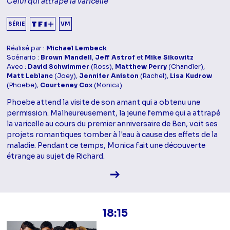
Celui qui attrape la varicelle
SÉRIE
VM
Réalisé par :
Michael Lembeck
Scénario :
Brown Mandell
,
Jeff Astrof
et
Mike Sikowitz
Avec :
David Schwimmer
(Ross),
Matthew Perry
(Chandler),
Matt Leblanc
(Joey),
Jennifer Aniston
(Rachel),
Lisa Kudrow
(Phoebe),
Courteney Cox
(Monica)
Phoebe attend la visite de son amant qui a obtenu une
permission. Malheureusement, la jeune femme qui a attrapé
la varicelle au cours du premier anniversaire de Ben, voit ses
projets romantiques tomber à l'eau à cause des effets de la
maladie. Pendant ce temps, Monica fait une découverte
étrange au sujet de Richard.
Voir la fiche diffusion
18:15