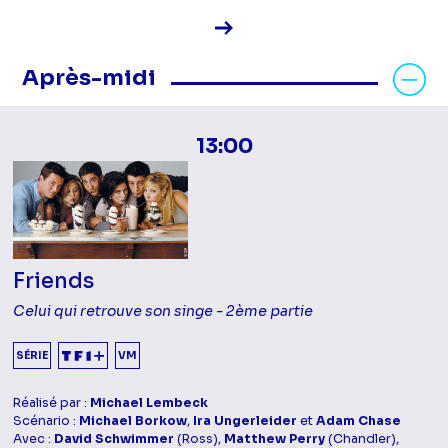
Voir la fiche diffusion
Masquer les programmes Après-mid
Après-midi
13:00
Friends
Celui qui retrouve son singe - 2ème partie
SÉRIE
VM
Réalisé par :
Michael Lembeck
Scénario :
Michael Borkow
,
Ira Ungerleider
et
Adam Chase
Avec :
David Schwimmer
(Ross),
Matthew Perry
(Chandler),