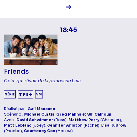
Voir la fiche diffusion
18:45
Friends
Celui qui rêvait de la princesse Leia
SÉRIE
VM
Réalisé par :
Gail Mancuso
Scénario :
Michael Curtis
,
Greg Malins
et
Wil Calhoun
Avec :
David Schwimmer
(Ross),
Matthew Perry
(Chandler),
Matt Leblanc
(Joey),
Jennifer Aniston
(Rachel),
Lisa Kudrow
(Phoebe),
Courteney Cox
(Monica)