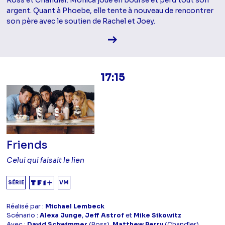
Ross et Chandler. Monica joue en bourse et perd tout son
argent. Quant à Phoebe, elle tente à nouveau de rencontrer
son père avec le soutien de Rachel et Joey.
Voir la fiche diffusion
17:15
Friends
Celui qui faisait le lien
SÉRIE
VM
Réalisé par :
Michael Lembeck
Scénario :
Alexa Junge
,
Jeff Astrof
et
Mike Sikowitz
Avec :
David Schwimmer
(Ross),
Matthew Perry
(Chandler),