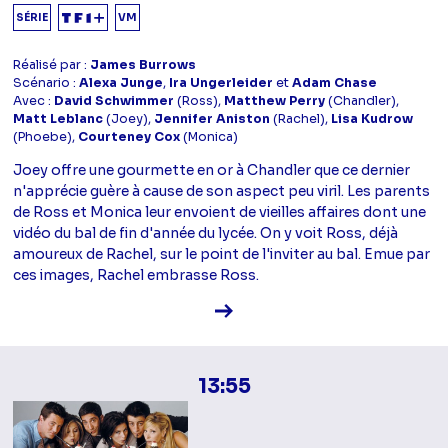
SÉRIE
VM
Réalisé par :
James Burrows
Scénario :
Alexa Junge
,
Ira Ungerleider
et
Adam Chase
Avec :
David Schwimmer
(Ross),
Matthew Perry
(Chandler),
Matt Leblanc
(Joey),
Jennifer Aniston
(Rachel),
Lisa Kudrow
(Phoebe),
Courteney Cox
(Monica)
Joey offre une gourmette en or à Chandler que ce dernier
n'apprécie guère à cause de son aspect peu viril. Les parents
de Ross et Monica leur envoient de vieilles affaires dont une
vidéo du bal de fin d'année du lycée. On y voit Ross, déjà
amoureux de Rachel, sur le point de l'inviter au bal. Emue par
ces images, Rachel embrasse Ross.
Voir la fiche diffusion
13:55