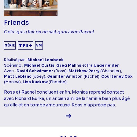
Friends
Celui qui a fait on ne sait quoi avec Rachel
SÉRIE
VM
Réalisé par :
Michael Lembeck
Scénario :
Michael Curtis
,
Greg Malins
et
Ira Ungerleider
Avec :
David Schwimmer
(Ross),
Matthew Perry
(Chandler),
Matt Leblanc
(Joey),
Jennifer Aniston
(Rachel),
Courteney Cox
(Monica),
Lisa Kudrow
(Phoebe)
Ross et Rachel concluent enfin. Monica reprend contact
avec Richard Burke, un ancien ami de la famille bien plus âgé
qu'elle et en tombe amoureuse. Ross n'apprécie pas.
Voir la fiche diffusion