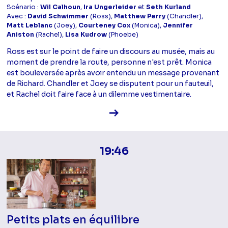
Scénario :
Wil Calhoun
,
Ira Ungerleider
et
Seth Kurland
Avec :
David Schwimmer
(Ross),
Matthew Perry
(Chandler),
Matt Leblanc
(Joey),
Courteney Cox
(Monica),
Jennifer
Aniston
(Rachel),
Lisa Kudrow
(Phoebe)
Ross est sur le point de faire un discours au musée, mais au
moment de prendre la route, personne n'est prêt. Monica
est bouleversée après avoir entendu un message provenant
de Richard. Chandler et Joey se disputent pour un fauteuil,
et Rachel doit faire face à un dilemme vestimentaire.
Voir la fiche diffusion
19:46
Petits plats en équilibre