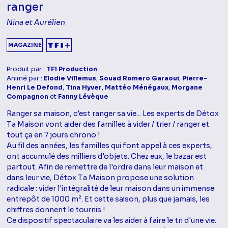
ranger
Nina et Aurélien
MAGAZINE
Produit par :
TF1 Production
Animé par :
Elodie Villemus
,
Souad Romero Garaoui
,
Pierre-
Henri Le Defond
,
Tina Hyver
,
Mattéo Ménégaux
,
Morgane
Compagnon
et
Fanny Lévèque
Ranger sa maison, c'est ranger sa vie... Les experts de Détox
Ta Maison vont aider des familles à vider / trier / ranger et
tout ça en 7 jours chrono !
Au fil des années, les familles qui font appel à ces experts,
ont accumulé des milliers d'objets. Chez eux, le bazar est
partout. Afin de remettre de l'ordre dans leur maison et
dans leur vie, Détox Ta Maison propose une solution
radicale : vider l'intégralité de leur maison dans un immense
entrepôt de 1000 m². Et cette saison, plus que jamais, les
chiffres donnent le tournis !
Ce dispositif spectaculaire va les aider à faire le tri d'une vie.