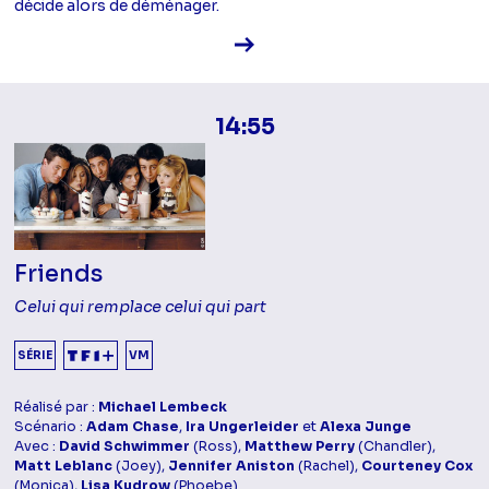
décide alors de déménager.
Voir la fiche diffusion
14:55
Friends
Celui qui remplace celui qui part
SÉRIE
VM
Réalisé par :
Michael Lembeck
Scénario :
Adam Chase
,
Ira Ungerleider
et
Alexa Junge
Avec :
David Schwimmer
(Ross),
Matthew Perry
(Chandler),
Matt Leblanc
(Joey),
Jennifer Aniston
(Rachel),
Courteney Cox
(Monica),
Lisa Kudrow
(Phoebe)