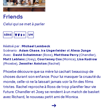
Friends
Celui qui se met à parler
SÉRIE
VM
Réalisé par :
Michael Lembeck
Scénario :
Adam Chase
,
Ira Ungerleider
et
Alexa Junge
Avec :
David Schwimmer
(Ross),
Matthew Perry
(Chandler),
Matt Leblanc
(Joey),
Courteney Cox
(Monica),
Lisa Kudrow
(Phoebe),
Jennifer Aniston
(Rachel)
Phoebe découvre que sa mère lui cachait beaucoup de
choses durant son enfance. Pour lui masquer la cruauté du
monde, celle-ci ne la laissait jamais voir la fin des films
tristes. Rachel reproche à Ross de trop planifier leur vie
future. Chandler et Joey se rendent à un match de basket
avec Richard, le nouveau petit ami de Monica.
Voir la fiche diffusion