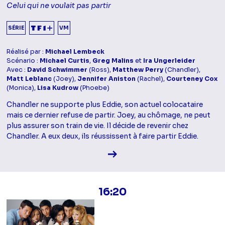
Celui qui ne voulait pas partir
SÉRIE
VM
Réalisé par :
Michael Lembeck
Scénario :
Michael Curtis
,
Greg Malins
et
Ira Ungerleider
Avec :
David Schwimmer
(Ross),
Matthew Perry
(Chandler),
Matt Leblanc
(Joey),
Jennifer Aniston
(Rachel),
Courteney Cox
(Monica),
Lisa Kudrow
(Phoebe)
Chandler ne supporte plus Eddie, son actuel colocataire
mais ce dernier refuse de partir. Joey, au chômage, ne peut
plus assurer son train de vie. Il décide de revenir chez
Chandler. A eux deux, ils réussissent à faire partir Eddie.
Voir la fiche diffusion
16:20