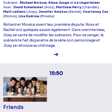
Scénario :
Michael Borkow
,
Alexa Junge
et
Ira Ungerleider
Avec :
David Schwimmer
(Ross),
Matthew Perry
(Chandler),
Matt Leblanc
(Joey),
Jennifer Aniston
(Rachel),
Courteney Cox
(Monica),
Lisa Kudrow
(Phoebe)
Richard et Monica vivent leur première dispute. Ross et
Rachel ont quelques soucis également. Dans une interview,
Joey se vante de modifier les scénarios. Pour se venger, le
scénariste fait disparaitre de la série son personnage et
Joey se retrouve au chômage.
Voir la fiche diffusion
15:50
Friends