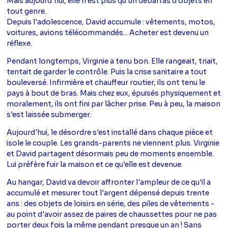
Mais aujourd'hui, elle n'est plus qu'un débarras d'objets en
tout genre.
Depuis l'adolescence, David accumule : vêtements, motos,
voitures, avions télécommandés... Acheter est devenu un
réflexe.
Pendant longtemps, Virginie a tenu bon. Elle rangeait, triait,
tentait de garder le contrôle. Puis la crise sanitaire a tout
bouleversé. Infirmière et chauffeur routier, ils ont tenu le
pays à bout de bras. Mais chez eux, épuisés physiquement et
moralement, ils ont fini par lâcher prise. Peu à peu, la maison
s'est laissée submerger.
Aujourd'hui, le désordre s'est installé dans chaque pièce et
isole le couple. Les grands-parents ne viennent plus. Virginie
et David partagent désormais peu de moments ensemble.
Lui préfère fuir la maison et ce qu'elle est devenue.
Au hangar, David va devoir affronter l'ampleur de ce qu'il a
accumulé et mesurer tout l'argent dépensé depuis trente
ans : des objets de loisirs en série, des piles de vêtements -
au point d'avoir assez de paires de chaussettes pour ne pas
porter deux fois la même pendant presque un an ! Sans