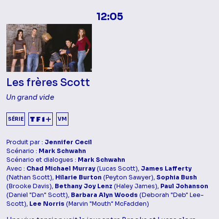
12:05
Les frères Scott
Un grand vide
SÉRIE
VM
Produit par :
Jennifer Cecil
Scénario :
Mark Schwahn
Scénario et dialogues :
Mark Schwahn
Avec :
Chad Michael Murray
(Lucas Scott),
James Lafferty
(Nathan Scott),
Hilarie Burton
(Peyton Sawyer),
Sophia Bush
(Brooke Davis),
Bethany Joy Lenz
(Haley James),
Paul Johanson
(Daniel "Dan" Scott),
Barbara Alyn Woods
(Deborah "Deb" Lee-
Scott),
Lee Norris
(Marvin "Mouth" McFadden)