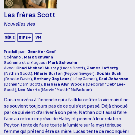
Les frères Scott
Nouvelles vies
SÉRIE
VM
Produit par :
Jennifer Cecil
Scénario :
Mark Schwahn
Scénario et dialogues :
Mark Schwahn
Avec :
Chad Michael Murray
(Lucas Scott),
James Lafferty
(Nathan Scott),
Hilarie Burton
(Peyton Sawyer),
Sophia Bush
(Brooke Davis),
Bethany Joy Lenz
(Haley James),
Paul Johanson
(Daniel "Dan" Scott),
Barbara Alyn Woods
(Deborah "Deb" Lee-
Scott),
Lee Norris
(Marvin "Mouth" McFadden)
Dan a survécu à l'incendie qui a failli lui coûter la vie mais il ne
se souvient toujours pas de ce qui s'est passé. Déjà choqué
par ce qui vient d'arriver à son père, Nathan doit aussi faire
face au retour imprévu de Haley et penser à leur relation.
Peyton tente de faire toute la lumière sur la mystérieuse
femme qui prétend être sa mère. Lucas tente de reconquérir