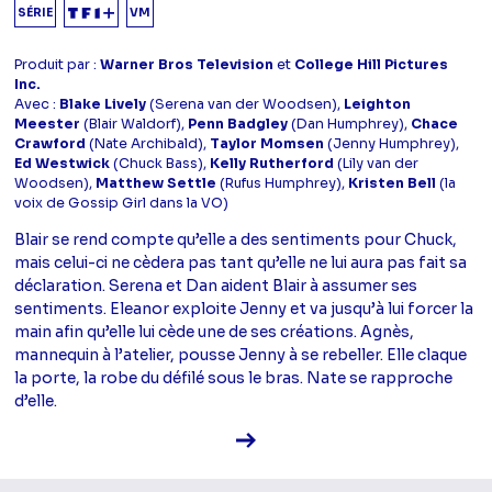
SÉRIE
VM
Produit par :
Warner Bros Television
et
College Hill Pictures
Inc.
Avec :
Blake Lively
(Serena van der Woodsen),
Leighton
Meester
(Blair Waldorf),
Penn Badgley
(Dan Humphrey),
Chace
Crawford
(Nate Archibald),
Taylor Momsen
(Jenny Humphrey),
Ed Westwick
(Chuck Bass),
Kelly Rutherford
(Lily van der
Woodsen),
Matthew Settle
(Rufus Humphrey),
Kristen Bell
(la
voix de Gossip Girl dans la VO)
Blair se rend compte qu’elle a des sentiments pour Chuck,
mais celui-ci ne cèdera pas tant qu’elle ne lui aura pas fait sa
déclaration. Serena et Dan aident Blair à assumer ses
sentiments. Eleanor exploite Jenny et va jusqu’à lui forcer la
main afin qu’elle lui cède une de ses créations. Agnès,
mannequin à l’atelier, pousse Jenny à se rebeller. Elle claque
la porte, la robe du défilé sous le bras. Nate se rapproche
d’elle.
Voir la fiche diffusion