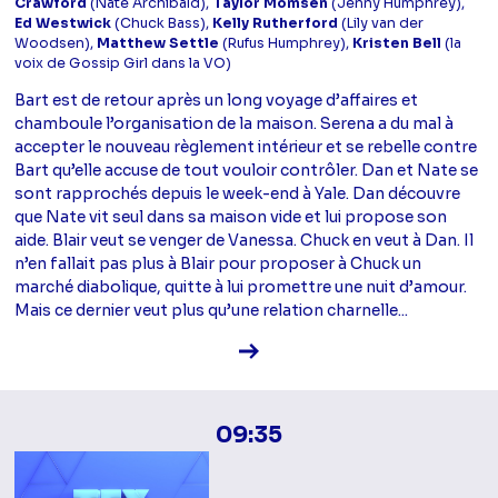
Crawford
(Nate Archibald),
Taylor Momsen
(Jenny Humphrey),
Ed Westwick
(Chuck Bass),
Kelly Rutherford
(Lily van der
Woodsen),
Matthew Settle
(Rufus Humphrey),
Kristen Bell
(la
voix de Gossip Girl dans la VO)
Bart est de retour après un long voyage d’affaires et
chamboule l’organisation de la maison. Serena a du mal à
accepter le nouveau règlement intérieur et se rebelle contre
Bart qu’elle accuse de tout vouloir contrôler. Dan et Nate se
sont rapprochés depuis le week-end à Yale. Dan découvre
que Nate vit seul dans sa maison vide et lui propose son
aide. Blair veut se venger de Vanessa. Chuck en veut à Dan. Il
n’en fallait pas plus à Blair pour proposer à Chuck un
marché diabolique, quitte à lui promettre une nuit d’amour.
Mais ce dernier veut plus qu’une relation charnelle...
Voir la fiche diffusion
09:35