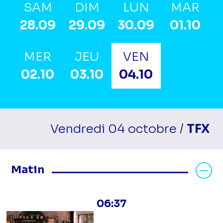
SAM
DIM
LUN
MAR
28.09
29.09
30.09
01.10
MER
JEU
VEN
02.10
03.10
04.10
Vendredi 04 octobre /
TFX
Masquer les programmes Matin
Matin
06:37