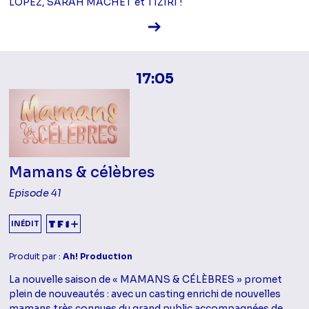
LOPEZ, SARAH MACHET et TIZIRI !
Voir la fiche diffusion
17:05
Mamans & célèbres
Episode 41
INÉDIT
Produit par :
Ah! Production
La nouvelle saison de « MAMANS & CÉLÈBRES » promet
plein de nouveautés : avec un casting enrichi de nouvelles
mamans très connues du grand public accompagnées de