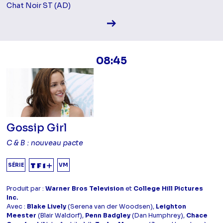
Chat Noir ST (AD)
Voir la fiche diffusion
08:45
Gossip Girl
C & B : nouveau pacte
SÉRIE
VM
Produit par :
Warner Bros Television
et
College Hill Pictures
Inc.
Avec :
Blake Lively
(Serena van der Woodsen),
Leighton
Meester
(Blair Waldorf),
Penn Badgley
(Dan Humphrey),
Chace