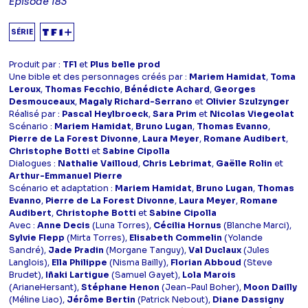
Episode 183
SÉRIE
Produit par :
TF1
et
Plus belle prod
Une bible et des personnages créés par :
Mariem Hamidat
,
Toma
Leroux
,
Thomas Fecchio
,
Bénédicte Achard
,
Georges
Desmouceaux
,
Magaly Richard-Serrano
et
Olivier Szulzynger
Réalisé par :
Pascal Heylbroeck
,
Sara Prim
et
Nicolas Viegeolat
Scénario :
Mariem Hamidat
,
Bruno Lugan
,
Thomas Evanno
,
Pierre de La Forest Divonne
,
Laura Meyer
,
Romane Audibert
,
Christophe Botti
et
Sabine Cipolla
Dialogues :
Nathalie Vailloud
,
Chris Lebrimat
,
Gaëlle Rolin
et
Arthur-Emmanuel Pierre
Scénario et adaptation :
Mariem Hamidat
,
Bruno Lugan
,
Thomas
Evanno
,
Pierre de La Forest Divonne
,
Laura Meyer
,
Romane
Audibert
,
Christophe Botti
et
Sabine Cipolla
Avec :
Anne Decis
(Luna Torres),
Cécilia Hornus
(Blanche Marci),
Sylvie Flepp
(Mirta Torres),
Elisabeth Commelin
(Yolande
Sandré),
Jade Pradin
(Morgane Tanguy),
Val Duclaux
(Jules
Langlois),
Ella Philippe
(Nisma Bailly),
Florian Abboud
(Steve
Brudet),
Iñaki Lartigue
(Samuel Gayet),
Lola Marois
(ArianeHersant),
Stéphane Henon
(Jean-Paul Boher),
Moon Dailly
(Méline Liao),
Jérôme Bertin
(Patrick Nebout),
Diane Dassigny