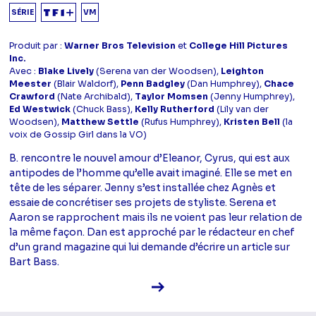
SÉRIE
VM
Produit par :
Warner Bros Television
et
College Hill Pictures
Inc.
Avec :
Blake Lively
(Serena van der Woodsen),
Leighton
Meester
(Blair Waldorf),
Penn Badgley
(Dan Humphrey),
Chace
Crawford
(Nate Archibald),
Taylor Momsen
(Jenny Humphrey),
Ed Westwick
(Chuck Bass),
Kelly Rutherford
(Lily van der
Woodsen),
Matthew Settle
(Rufus Humphrey),
Kristen Bell
(la
voix de Gossip Girl dans la VO)
B. rencontre le nouvel amour d’Eleanor, Cyrus, qui est aux
antipodes de l’homme qu’elle avait imaginé. Elle se met en
tête de les séparer. Jenny s’est installée chez Agnès et
essaie de concrétiser ses projets de styliste. Serena et
Aaron se rapprochent mais ils ne voient pas leur relation de
la même façon. Dan est approché par le rédacteur en chef
d’un grand magazine qui lui demande d’écrire un article sur
Bart Bass.
Voir la fiche diffusion