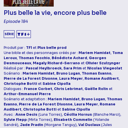
Plus belle la vie, encore plus belle
Episode 184
SÉRIE
Produit par :
TF1
et
Plus belle prod
Une bible et des personnages créés par :
Mariem Hamidat
,
Toma
Leroux
,
Thomas Fecchio
,
Bénédicte Achard
,
Georges
Desmouceaux
,
Magaly Richard-Serrano
et
Olivier Szulzynger
Réalisé par :
Pascal Heylbroeck
,
Sara Prim
et
Nicolas Viegeolat
Scénario :
Mariem Hamidat
,
Bruno Lugan
,
Thomas Evanno
,
Pierre de La Forest Divonne
,
Laura Meyer
,
Romane Audibert
,
Christophe Botti
et
Sabine Cipolla
Dialogues :
France Corbet
,
Chris Lebrimat
,
Gaëlle Rolin
et
Arthur-Emmanuel Pierre
Scénario et adaptation :
Mariem Hamidat
,
Bruno Lugan
,
Thomas
Evanno
,
Pierre de La Forest Divonne
,
Laura Meyer
,
Romane
Audibert
,
Christophe Botti
et
Sabine Cipolla
Avec :
Anne Decis
(Luna Torres),
Cécilia Hornus
(Blanche Marci),
Sylvie Flepp
(Mirta Torres),
Elisabeth Commelin
(Yolande
Sandré),
Jade Pradin
(Morgane Tanguy),
Val Duclaux
(Jules