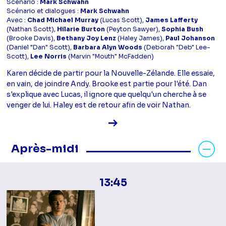
Scénario :
Mark Schwahn
Scénario et dialogues :
Mark Schwahn
Avec :
Chad Michael Murray
(Lucas Scott),
James Lafferty
(Nathan Scott),
Hilarie Burton
(Peyton Sawyer),
Sophia Bush
(Brooke Davis),
Bethany Joy Lenz
(Haley James),
Paul Johanson
(Daniel "Dan" Scott),
Barbara Alyn Woods
(Deborah "Deb" Lee-
Scott),
Lee Norris
(Marvin "Mouth" McFadden)
Karen décide de partir pour la Nouvelle-Zélande. Elle essaie,
en vain, de joindre Andy. Brooke est partie pour l'été. Dan
s'explique avec Lucas, il ignore que quelqu'un cherche à se
venger de lui. Haley est de retour afin de voir Nathan.
Voir la fiche diffusion
Masquer les programmes Après-mid
Après-midi
13:45