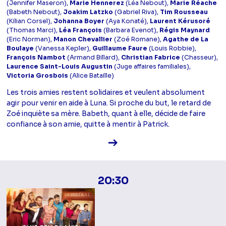
(Jennifer Maseron),
Marie Hennerez
(Léa Nebout),
Marie Réache
(Babeth Nebout),
Joakim Latzko
(Gabriel Riva),
Tim Rousseau
(Kilian Corsel),
Johanna Boyer
(Aya Konaté),
Laurent Kérusoré
(Thomas Marci),
Léa François
(Barbara Evenot),
Régis Maynard
(Eric Norman),
Manon Chevallier
(Zoé Romane),
Agathe de La
Boulaye
(Vanessa Kepler),
Guillaume Faure
(Louis Robbie),
François Nambot
(Armand Billard),
Christian Fabrice
(Chasseur),
Laurence Saint-Louis Augustin
(Juge affaires familiales),
Victoria Grosbois
(Alice Bataille)
Les trois amies restent solidaires et veulent absolument
agir pour venir en aide à Luna. Si proche du but, le retard de
Zoé inquiète sa mère. Babeth, quant à elle, décide de faire
confiance à son amie, quitte à mentir à Patrick.
Voir la fiche diffusion
20:30