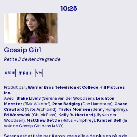
10:25
Gossip Girl
Petite J deviendra grande
SÉRIE
VM
Produit par :
Warner Bros Television
et
College Hill Pictures
Inc.
Avec :
Blake Lively
(Serena van der Woodsen),
Leighton
Meester
(Blair Waldorf),
Penn Badgley
(Dan Humphrey),
Chace
Crawford
(Nate Archibald),
Taylor Momsen
(Jenny Humphrey),
Ed Westwick
(Chuck Bass),
Kelly Rutherford
(Lily van der
Woodsen),
Matthew Settle
(Rufus Humphrey),
Kristen Bell
(la
voix de Gossip Girl dans la VO)
Serena est attirée par Aaron, mais elle a de plus en plus de