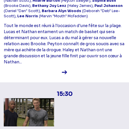
(Nathan Scott),
Hilarie Burton
(Peyton Sawyer),
Sophia Bush
(Brooke Davis),
Bethany Joy Lenz
(Haley James),
Paul Johanson
(Daniel "Dan" Scott),
Barbara Alyn Woods
(Deborah "Deb" Lee-
Scott),
Lee Norris
(Marvin "Mouth" McFadden)
Tout le monde est réuni à l'occasion d'une fête sur la plage.
Lucas et Nathan entament un match de basket qui sera
déterminant pour eux. Lucas a du mal à gérer sa nouvelle
relation avec Brooke. Peyton connaît de gros soucis avec sa
mère qui achète de la drogue. Haley et Nathan ont une
grande discussion et la jeune fille finit par ouvrir son cœur à
Nathan...
Voir la fiche diffusion
15:30