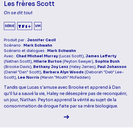
Les frères Scott
On se dit tout
SÉRIE
VM
Produit par :
Jennifer Cecil
Scénario :
Mark Schwahn
Scénario et dialogues :
Mark Schwahn
Avec :
Chad Michael Murray
(Lucas Scott),
James Lafferty
(Nathan Scott),
Hilarie Burton
(Peyton Sawyer),
Sophia Bush
(Brooke Davis),
Bethany Joy Lenz
(Haley James),
Paul Johanson
(Daniel "Dan" Scott),
Barbara Alyn Woods
(Deborah "Deb" Lee-
Scott),
Lee Norris
(Marvin "Mouth" McFadden)
Tandis que Lucas s'amuse avec Brooke et apprend à Dan
qu'il lui a sauvé la vie, Haley ne désespère pas de reconquérir,
un jour, Nathan. Peyton apprend la vérité au sujet de la
consommation de drogue faite par sa mère biologique.
Voir la fiche diffusion