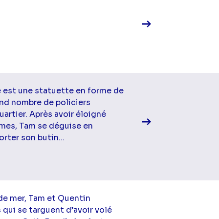
Voir la fiche diff
e est une statuette en forme de
and nombre de policiers
uartier. Après avoir éloigné
mes, Tam se déguise en
ter son butin...
Voir la fiche diff
 de mer, Tam et Quentin
qui se targuent d’avoir volé