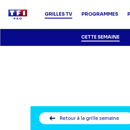
Main
navigation
GRILLES TV
PROGRAMMES
Aller
CETTE SEMAINE
au
contenu
principal
Retour
à la grille semaine