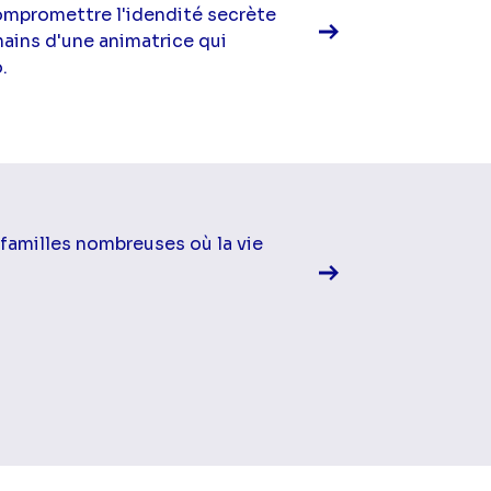
ompromettre l'idendité secrète
ains d'une animatrice qui
.
Voir la fiche diff
familles nombreuses où la vie