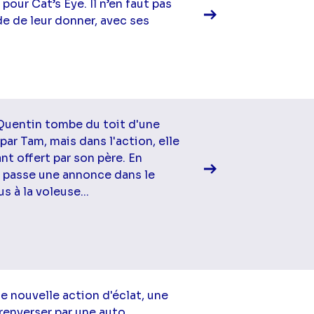
pour Cat’s Eye. Il n’en faut pas
e de leur donner, avec ses
Voir la fiche diff
, Quentin tombe du toit d'une
 par Tam, mais dans l'action, elle
nt offert par son père. En
n passe une annonce dans le
 à la voleuse...
Voir la fiche diff
e nouvelle action d'éclat, une
 renverser par une auto.