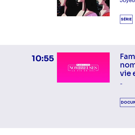
Joyeu
SÉRIE
Fam
10:55
nom
vie 
-
DOCUM