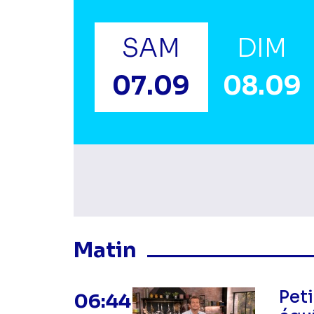
SAM
DIM
07.09
08.09
Masquer les program
Matin
Peti
06:44