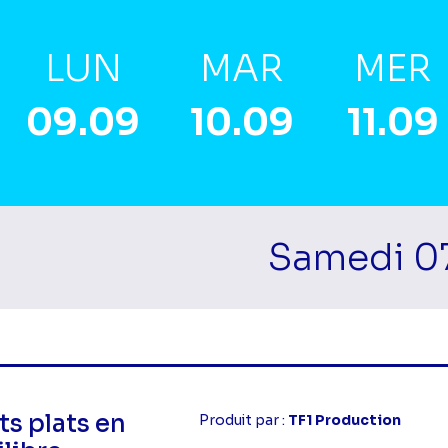
LUN
MAR
MER
09.09
10.09
11.09
Samedi 0
mes Matin
ts plats en
Produit par :
TF1 Production