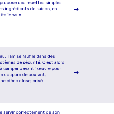
 propose des recettes simples
es ingrédients de saison, en
its locaux.
Voir la fiche diff
au, Tam se faufile dans des
ystèmes de sécurité. C'est alors
 à camper devant l'œuvre pour
une coupure de courant,
ne pièce close, privé
Voir la fiche diff
se servir correctement de son