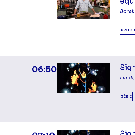
équi
Borek 
PROGR
Sign
06:50
Lundi,
SÉRIE
Sign