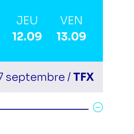
JEU
VEN
12.09
13.09
7 septembre /
TFX
Voir la fiche diff