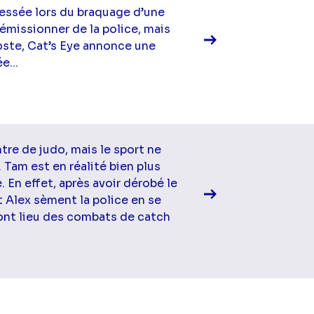
lessée lors du braquage d’une
émissionner de la police, mais
oste, Cat’s Eye annonce une
e...
Voir la fiche diff
tre de judo, mais le sport ne
 Tam est en réalité bien plus
e. En effet, après avoir dérobé le
 Alex sèment la police en se
ont lieu des combats de catch
Voir la fiche diff