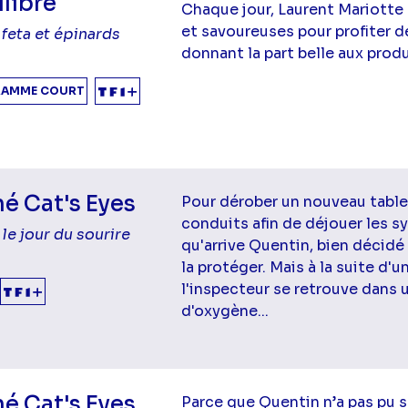
libre
Chaque jour, Laurent Mariotte
et savoureuses pour profiter d
feta et épinards
donnant la part belle aux produ
AMME COURT
é Cat's Eyes
Pour dérober un nouveau table
conduits afin de déjouer les s
 le jour du sourire
qu'arrive Quentin, bien décidé
la protéger. Mais à la suite d'
l'inspecteur se retrouve dans u
d'oxygène...
é Cat's Eyes
Parce que Quentin n’a pas pu 