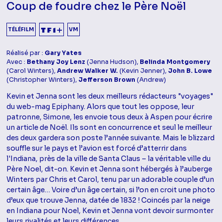
Coup de foudre chez le Père Noël
TÉLÉFILM
VM
Réalisé par :
Gary Yates
Avec :
Bethany Joy Lenz
(Jenna Hudson),
Belinda Montgomery
(Carol Winters),
Andrew Walker W.
(Kevin Jenner),
John B. Lowe
(Christopher Winters),
Jefferson Brown
(Andrew)
Kevin et Jenna sont les deux meilleurs rédacteurs "voyages"
du web-mag Epiphany. Alors que tout les oppose, leur
patronne, Simone, les envoie tous deux à Aspen pour écrire
un article de Noël. Ils sont en concurrence et seul le meilleur
des deux gardera son poste l’année suivante. Mais le blizzard
souffle sur le pays et l’avion est forcé d’atterrir dans
l'Indiana, près de la ville de Santa Claus – la véritable ville du
Père Noel, dit-on. Kevin et Jenna sont hébergés à l’auberge
Winters par Chris et Carol, tenu par un adorable couple d’un
certain âge… Voire d’un âge certain, si l’on en croit une photo
d’eux que trouve Jenna, datée de 1832 ! Coincés par la neige
en Indiana pour Noel, Kevin et Jenna vont devoir surmonter
leurs rivalités et leurs différences…