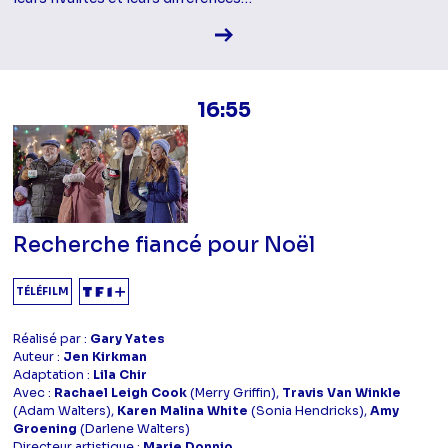
Voir la fiche diffusion
16:55
Recherche fiancé pour Noël
TÉLÉFILM
Réalisé par :
Gary Yates
Auteur :
Jen Kirkman
Adaptation :
Lila Chir
Avec :
Rachael Leigh Cook
(Merry Griffin),
Travis Van Winkle
(Adam Walters),
Karen Malina White
(Sonia Hendricks),
Amy
Groening
(Darlene Walters)
Directeur artistique :
Marie Donnio