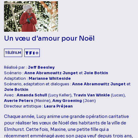
Un vœu d'amour pour Noël
TÉLÉFILM
Réalisé par :
Jeff Beesley
Scénario :
Anne Abramowitz Junget
et
Joie Botkin
Adaptation :
Marianne Whiteside
Scénario, adaptation et dialogues :
Anne Abramowitz Junget
et
Joie Botkin
Avec :
Amanda Schull
(Lucy Keller),
Travis Van Winkle
(Lucas),
Averie Peters
(Maxine),
Amy Groening
(Joan)
Directeur artistique :
Laura Préjean
Chaque année, Lucy anime une grande opération caritative
pour réaliser les vœux de Noël des habitants de la ville de
Elmhurst. Cette fois, Maxine, une petite fille qui a
récemment emménagé avec son papa veuf depuis trois ans,