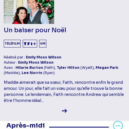
Un baiser pour Noël
TÉLÉFILM
VM
Réalisé par :
Emily Moss Wilson
Auteur :
Emily Moss Wilson
Avec :
Hilarie Burton
(Faith),
Tyler Hilton
(Wyatt),
Megan Park
(Maddie),
Lee Norris
(Ryan)
Maddie aimerait que sa sœur, Faith, rencontre enfin le grand
amour. Un jour, elle fait un vœu pour qu'elle trouve la bonne
personne. Le lendemain, Faith rencontre Andrew qui semble
être l'homme idéal...
Voir la fiche diffusion
Masquer les programmes Après-mid
Après-midi