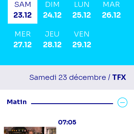
SAM
DIM
LUN
MAR
23.12
24.12
25.12
26.12
MER
JEU
VEN
27.12
28.12
29.12
Samedi 23 décembre /
TFX
Masquer les programmes Matin
Matin
07:05