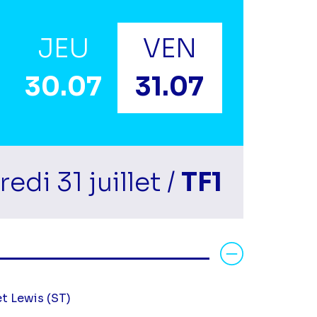
JEU
VEN
30.07
31.07
edi 31 juillet /
TF1
Voir la fiche diff
et Lewis (ST)