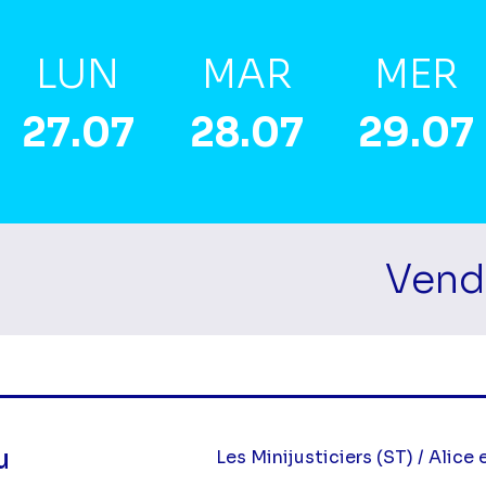
LUN
MAR
MER
27.07
28.07
29.07
Vendr
mes Matin
u
Les Minijusticiers (ST) / Alice 