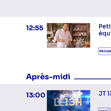
Peti
12:55
équi
PROGR
Masquer les program
Après-midi
JT 
13:00