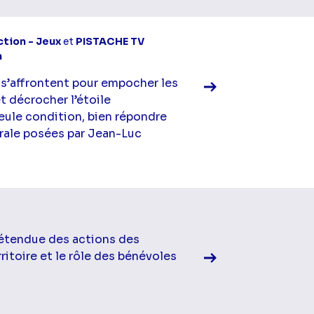
Voir la fiche diff
tion - Jeux
et
PISTACHE TV
n
 s’affrontent pour empocher les
t décrocher l’étoile
eule condition, bien répondre
rale posées par Jean-Luc
Voir la fiche diff
étendue des actions des
ritoire et le rôle des bénévoles