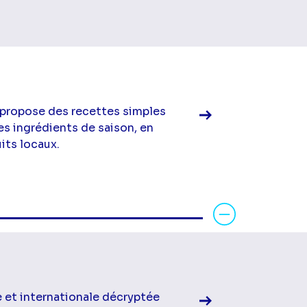
Voir la fiche diff
 propose des recettes simples
es ingrédients de saison, en
its locaux.
Voir la fiche diff
le et internationale décryptée