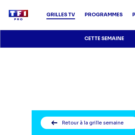
Main
navigation
GRILLES TV
PROGRAMMES
Aller
CETTE SEMAINE
au
contenu
principal
Retour
à la grille semaine