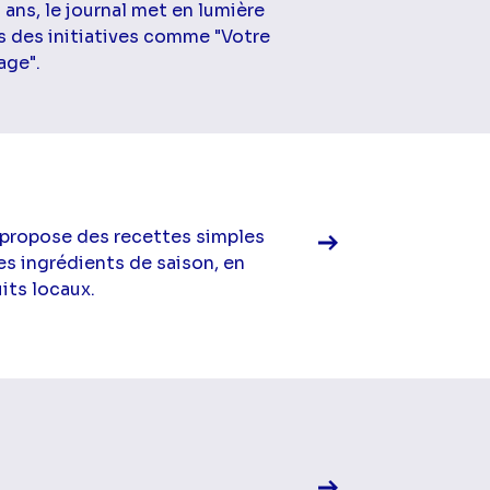
 ans, le journal met en lumière
ers des initiatives comme "Votre
age".
Voir la fiche diff
 propose des recettes simples
es ingrédients de saison, en
its locaux.
Voir la fiche diff