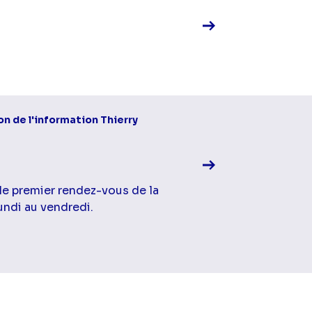
Voir la fiche diff
on de l'information Thierry
 le premier rendez-vous de la
undi au vendredi.
Voir la fiche diff