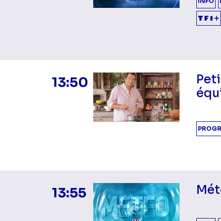
INFO
Peti
13:50
équi
PROGR
Mét
13:55