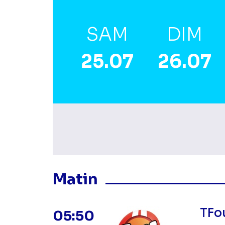
SAM
DIM
25.07
26.07
Masquer les program
Matin
TFo
05:50