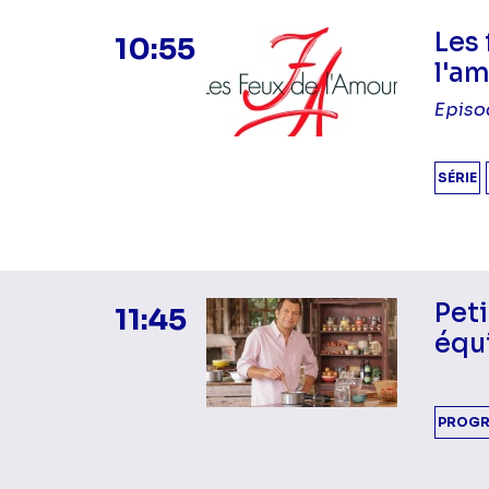
Les 
10:55
l'a
Episo
SÉRIE
Peti
11:45
équi
PROGR