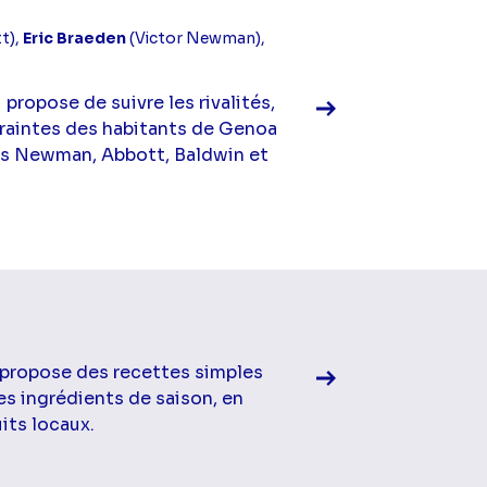
Voir la fiche diff
t),
Eric Braeden
(Victor Newman),
propose de suivre les rivalités,
 craintes des habitants de Genoa
lles Newman, Abbott, Baldwin et
Voir la fiche diff
 propose des recettes simples
es ingrédients de saison, en
its locaux.