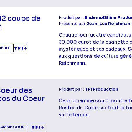
12 coups de
Produit par :
EndemolShine Produc
Présenté par
Jean-Luc Reichman
i
Chaque jour, quatre candidats
30 000 euros de la cagnotte e
NÉDIT
mystérieuse et ses cadeaux. S
aux questions de culture géné
Reichmann.
coeur des
Produit par :
TF1 Production
tos du Coeur
Ce programme court montre l’
Restos du Cœur sur tout le ter
sur le terrain.
AMME COURT