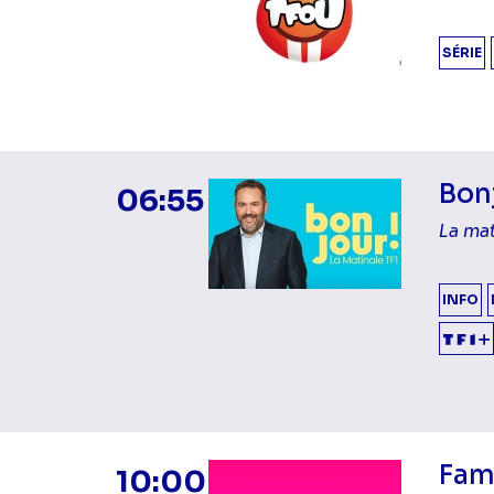
SÉRIE
Bonj
06:55
La mat
INFO
Fam
10:00