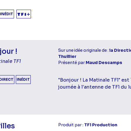
INÉDIT
our !
Sur une idée originale de :
la Directi
Thuillier
inale TF1
Présenté par
Maud Descamps
"Bonjour ! La Matinale TF1" est
DIRECT
INÉDIT
journée à l'antenne de TF1 du l
illes
Produit par :
TF1 Production