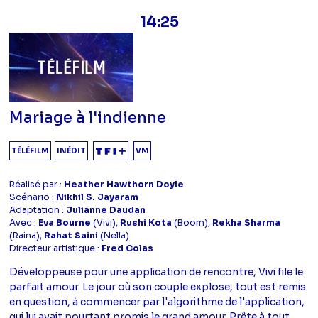
14:25
Mariage à l'indienne
TÉLÉFILM
INÉDIT
VM
Réalisé par :
Heather Hawthorn Doyle
Scénario :
Nikhil S. Jayaram
Adaptation :
Julianne Daudan
Avec :
Eva Bourne
(Vivi),
Rushi Kota
(Boom),
Rekha Sharma
(Raina),
Rahat Saini
(Nella)
Directeur artistique :
Fred Colas
Développeuse pour une application de rencontre, Vivi file le
parfait amour. Le jour où son couple explose, tout est remis
en question, à commencer par l'algorithme de l'application,
qui lui avait pourtant promis le grand amour. Prête à tout