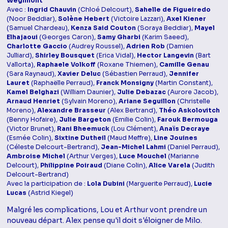
Wegimont
Avec :
Ingrid Chauvin
(Chloé Delcourt),
Sahelle de Figueiredo
(Noor Beddiar),
Solène Hebert
(Victoire Lazzari),
Axel Kiener
(Samuel Chardeau),
Kenza Said Couton
(Soraya Beddiar),
Mayel
Elhajaoui
(Georges Caron),
Samy Gharbi
(Karim Saeed),
Charlotte Gaccio
(Audrey Roussel),
Adrien Rob
(Damien
Julliard),
Shirley Bousquet
(Erica Vidal),
Hector Langevin
(Bart
Vallorta),
Raphaele Volkoff
(Roxane Thiemen),
Camille Genau
(Sara Raynaud),
Xavier Deluc
(Sébastien Perraud),
Jennifer
Lauret
(Raphaëlle Perraud),
Franck Monsigny
(Martin Constant),
Kamel Belghazi
(William Daunier),
Julie Debazac
(Aurore Jacob),
Arnaud Henriet
(Sylvain Moreno),
Ariane Seguillon
(Christelle
Moreno),
Alexandre Brasseur
(Alex Bertrand),
Théo Askolovitch
(Benny Hofaire),
Julie Bargeton
(Emilie Colin),
Farouk Bermouga
(Victor Brunet),
Rani Bheemuck
(Lou Clément),
Anaïs Decraye
(Esmée Colin),
Sixtine Dutheil
(Maud Meffre),
Line Jouines
(Céleste Delcourt-Bertrand),
Jean-Michel Lahmi
(Daniel Perraud),
Ambroise Michel
(Arthur Verges),
Luce Mouchel
(Marianne
Delcourt),
Philippine Poiraud
(Diane Colin),
Alice Varela
(Judith
Delcourt-Bertrand)
Avec la participation de :
Lola Dubini
(Marguerite Perraud),
Lucie
Lucas
(Astrid Kiegel)
Malgré les complications, Lou et Arthur vont prendre un
nouveau départ. Alex pense qu'il doit s'éloigner de Milo.