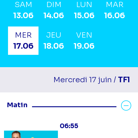
SAM
DIM
LUN
MAR
13.06
14.06
15.06
16.06
MER
JEU
VEN
17.06
18.06
19.06
Mercredi 17 juin /
TF1
Masquer les programmes Matin
Matin
06:55