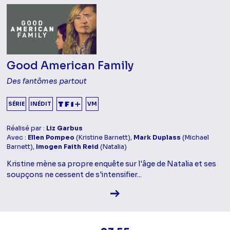
Good American Family
Des fantômes partout
SÉRIE
INÉDIT
VM
Réalisé par :
Liz Garbus
Avec :
Ellen Pompeo
(Kristine Barnett),
Mark Duplass
(Michael
Barnett),
Imogen Faith Reid
(Natalia)
Kristine mène sa propre enquête sur l'âge de Natalia et ses
soupçons ne cessent de s'intensifier...
Voir la fiche diffusion