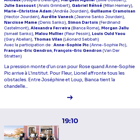
Anciaux
(Gaspard Delange),
Margaux Aguilar
(Billie Coudert),
Julie Sassoust
(Anaïs Grimbert),
Gabriel Réhsé
(Milan Hemery),
Marie-Christine Adam
(Andréa Jourdain),
Guillaume Cramoisan
(Hector Jourdain),
Aurélie Vaneck
(Jeanne Sanko Jourdain),
Narcisse Mame
(Denis Sanko),
Simon Dartois
(Ferdinand
Castelmont),
Alexandra Ferreira
(Bianca Roma),
Morgan Jallu
(Ismaël Sanko),
Malou Mullier
(Fleur Pessin),
Louis Ould Yaou
(Gary Abelian),
Thomas Vilan
(Léonard Sebbah)
Avec la participation de :
Anne-Sophie Pic
(Anne-Sophie Pic),
François-Eric Gendron
,
François-Eric Gendron
(Van Der
Stratten)
La pression monte d'un cran pour Rose quand Anne-Sophie
Pic arrive à L'institut. Pour Fleur, Lionel affronte tous les
obstacles. Entre Joséphine et Loup, Bianca tient la
chandelle...
Voir la fiche diffusion
19:10