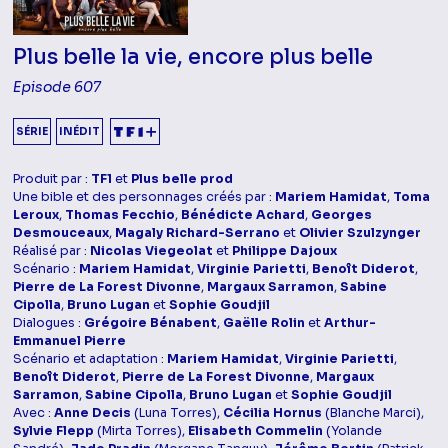
Plus belle la vie, encore plus belle
Episode 607
SÉRIE
INÉDIT
Produit par :
TF1
et
Plus belle prod
Une bible et des personnages créés par :
Mariem Hamidat
,
Toma
Leroux
,
Thomas Fecchio
,
Bénédicte Achard
,
Georges
Desmouceaux
,
Magaly Richard-Serrano
et
Olivier Szulzynger
Réalisé par :
Nicolas Viegeolat
et
Philippe Dajoux
Scénario :
Mariem Hamidat
,
Virginie Parietti
,
Benoît Diderot
,
Pierre de La Forest Divonne
,
Margaux Sarramon
,
Sabine
Cipolla
,
Bruno Lugan
et
Sophie Goudjil
Dialogues :
Grégoire Bénabent
,
Gaëlle Rolin
et
Arthur-
Emmanuel Pierre
Scénario et adaptation :
Mariem Hamidat
,
Virginie Parietti
,
Benoît Diderot
,
Pierre de La Forest Divonne
,
Margaux
Sarramon
,
Sabine Cipolla
,
Bruno Lugan
et
Sophie Goudjil
Avec :
Anne Decis
(Luna Torres),
Cécilia Hornus
(Blanche Marci),
Sylvie Flepp
(Mirta Torres),
Elisabeth Commelin
(Yolande