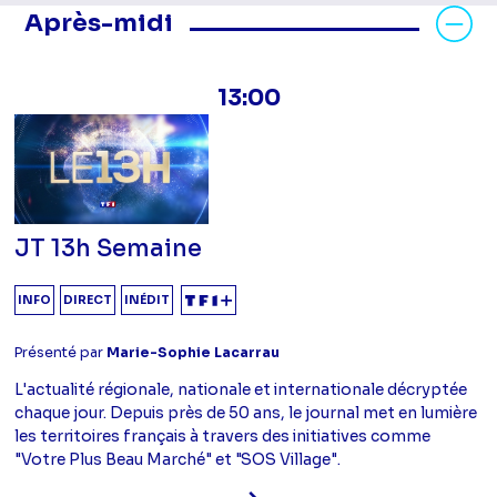
Masquer les programmes Après-mid
Après-midi
13:00
JT 13h Semaine
INFO
DIRECT
INÉDIT
Présenté par
Marie-Sophie Lacarrau
L'actualité régionale, nationale et internationale décryptée
chaque jour. Depuis près de 50 ans, le journal met en lumière
les territoires français à travers des initiatives comme
"Votre Plus Beau Marché" et "SOS Village".
Voir la fiche diffusion