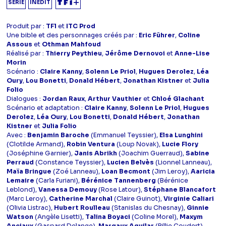
SÉRIE
INÉDIT
Produit par :
TF1
et
ITC Prod
Une bible et des personnages créés par :
Eric Führer
,
Coline
Assous
et
Othman Mahfoud
Réalisé par :
Thierry Peythieu
,
Jérôme Dernovoi
et
Anne-Lise
Morin
Scénario :
Claire Kanny
,
Solenn Le Priol
,
Hugues Derolez
,
Léa
Oury
,
Lou Bonetti
,
Donald Hébert
,
Jonathan Kistner
et
Julia
Folio
Dialogues :
Jordan Raux
,
Arthur Vauthier
et
Chloé Glachant
Scénario et adaptation :
Claire Kanny
,
Solenn Le Priol
,
Hugues
Derolez
,
Léa Oury
,
Lou Bonetti
,
Donald Hébert
,
Jonathan
Kistner
et
Julia Folio
Avec :
Benjamin Baroche
(Emmanuel Teyssier),
Elsa Lunghini
(Clotilde Armand),
Robin Ventura
(Loup Novak),
Lucie Flory
(Joséphine Garnier),
Janis Abrikh
(Joachim Guerraud),
Sabine
Perraud
(Constance Teyssier),
Lucien Belvès
(Lionnel Lanneau),
Maïa Bringue
(Zoé Lanneau),
Loan Becmont
(Jim Leroy),
Aaricia
Lemaire
(Carla Furiani),
Bérénice Tannenberg
(Bérénice
Leblond),
Vanessa Demouy
(Rose Latour),
Stéphane Blancafort
(Marc Leroy),
Catherine Marchal
(Claire Guinot),
Virginie Caliari
(Olivia Listrac),
Hubert Roulleau
(Stanislas du Chesnay),
Ginnie
Watson
(Angèle Lisetti),
Talina Boyaci
(Coline Morel),
Maxym