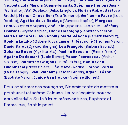
Sandré),
Jade Pradin
(Morgane Tanguy),
Jérôme Bertin
(Patrick
Nebout),
Lola Marois
(ArianeHersant),
Stéphane Henon
(Jean-
Paul Boher),
Val Duclaux
(Jules Langlois),
Florian Abboud
(Steve
Brudet),
Manon Chevallier
(Zoé Romane),
Guillaume Faure
(Louis
Robbie),
Agathe de La Boulaye
(Vanessa Kepler),
Morgane
Frioux
(Ophélie Kepler),
Zoé Laïb
(Apolline Deboisier),
Jérémy
Charvet
(Ulysse Kepler),
Diane Dassigny
(Jennifer Maseron),
Marie Hennerez
(Léa Nebout),
Marie Réache
(Babeth Nebout),
Joakim Latzko
(Gabriel Riva),
Laurent Kérusoré
(Thomas Marci),
David Baïot
(Djawad Sangha),
Léa François
(Barbara Evenot),
Johanna Boyer
(Aya Konaté),
Pauline Bression
(Emma Rimez),
Agathe Dodemant
(Lucie Boher),
Yoann Fournereau
(Arthur
Solinac),
Valentine Goujon
(Chloé Valère),
Habib Gino
Guabintani
(Idriss Salem),
Léo Mazo
(Vadim),
Rachel Perrin
(Laura Tanguy),
Paul Rainaut
(Gaëtan Lenoir),
Bryan Trésor
(Baptiste Marci),
Eunice Van Hocke
(Noémie Blomet)
Pour confirmer ses soupçons, Noémie tente de mettre au
point un stratagème. Jalouse, Laura s'inquiète pour sa
nouvelle idylle. Suite à leurs mésaventures, Baptiste et
Emma, eux, font le point.
Voir la fiche diffusion