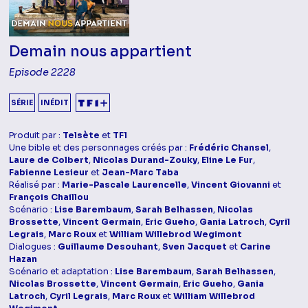
Demain nous appartient
Episode 2228
SÉRIE
INÉDIT
Produit par :
Telsète
et
TF1
Une bible et des personnages créés par :
Frédéric Chansel
,
Laure de Colbert
,
Nicolas Durand-Zouky
,
Eline Le Fur
,
Fabienne Lesieur
et
Jean-Marc Taba
Réalisé par :
Marie-Pascale Laurencelle
,
Vincent Giovanni
et
François Chaillou
Scénario :
Lise Barembaum
,
Sarah Belhassen
,
Nicolas
Brossette
,
Vincent Germain
,
Eric Gueho
,
Gania Latroch
,
Cyril
Legrais
,
Marc Roux
et
William Willebrod Wegimont
Dialogues :
Guillaume Desouhant
,
Sven Jacquet
et
Carine
Hazan
Scénario et adaptation :
Lise Barembaum
,
Sarah Belhassen
,
Nicolas Brossette
,
Vincent Germain
,
Eric Gueho
,
Gania
Latroch
,
Cyril Legrais
,
Marc Roux
et
William Willebrod