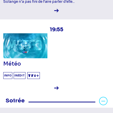
Solange n'a pas fini de faire parler d'elle...
Voir la fiche diffusion
19:55
Météo
INFO
INÉDIT
Voir la fiche diffusion
Masquer les programmes Soirée
Soirée