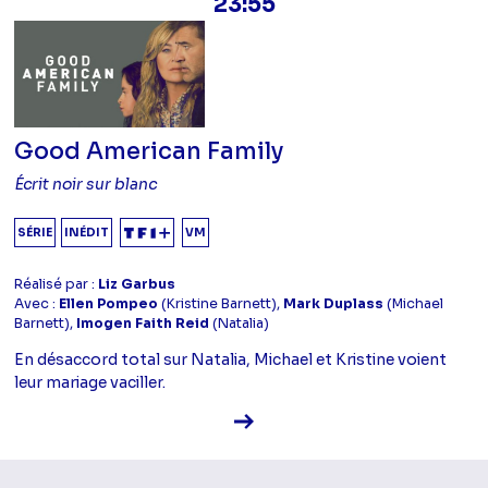
23:55
Good American Family
Écrit noir sur blanc
SÉRIE
INÉDIT
VM
Réalisé par :
Liz Garbus
Avec :
Ellen Pompeo
(Kristine Barnett),
Mark Duplass
(Michael
Barnett),
Imogen Faith Reid
(Natalia)
En désaccord total sur Natalia, Michael et Kristine voient
leur mariage vaciller.
Voir la fiche diffusion