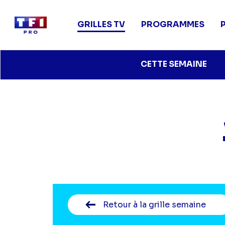
Main
navigation
GRILLES TV
PROGRAMMES
Aller
CETTE SEMAINE
au
contenu
principal
Retour
à la grille semaine