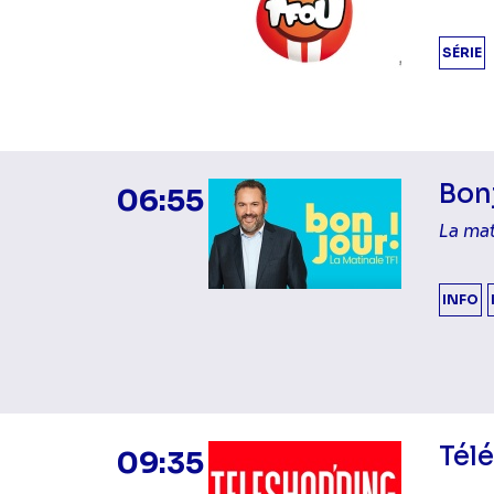
SÉRIE
Bonj
06:55
La mat
INFO
Tél
09:35