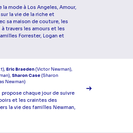
e la mode à Los Angeles, Amour,
ur la vie de la riche et
vec sa maison de couture, les
 à travers les amours et les
familles Forrester, Logan et
Voir la fiche diff
t),
Eric Braeden
(Victor Newman),
man),
Sharon Case
(Sharon
las Newman)
i propose chaque jour de suivre
spoirs et les craintes des
ers la vie des familles Newman,