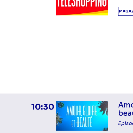
MAGAZ
Amou
10:30
bea
Episo