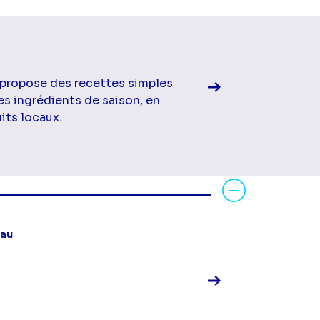
Voir la fiche diff
 propose des recettes simples
es ingrédients de saison, en
its locaux.
Voir la fiche diff
rau