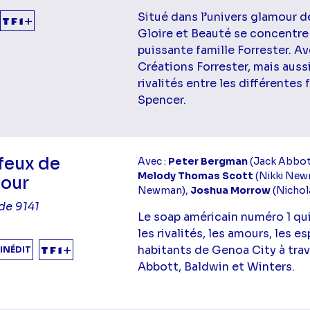
Situé dans l’univers glamour d
Gloire et Beauté se concentre s
puissante famille Forrester. A
Créations Forrester, mais aussi
rivalités entre les différentes 
Spencer.
feux de
Avec :
Peter Bergman
(Jack Abbot
Melody Thomas Scott
(Nikki New
mour
Newman),
Joshua Morrow
(Nicho
de 9141
Le soap américain numéro 1 qu
les rivalités, les amours, les e
habitants de Genoa City à trav
INÉDIT
Abbott, Baldwin et Winters.