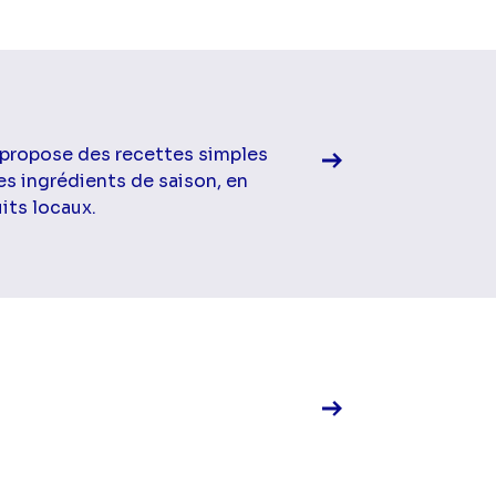
Voir la fiche diff
 propose des recettes simples
es ingrédients de saison, en
its locaux.
Voir la fiche diff