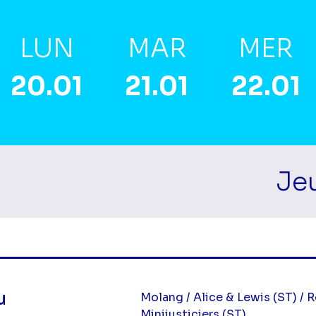
LUN
MAR
MER
20.01
21.01
22.01
Jeu
mes Matin
u
Molang / Alice & Lewis (ST) / R
Minijusticiers (ST)