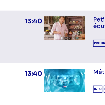
Peti
13:40
équi
PROGR
Mét
13:40
INFO