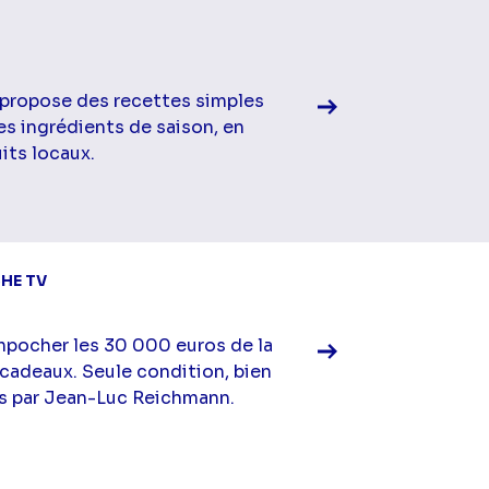
Voir la fiche diff
 propose des recettes simples
es ingrédients de saison, en
its locaux.
Voir la fiche diff
HE TV
mpocher les 30 000 euros de la
 cadeaux. Seule condition, bien
s par Jean-Luc Reichmann.