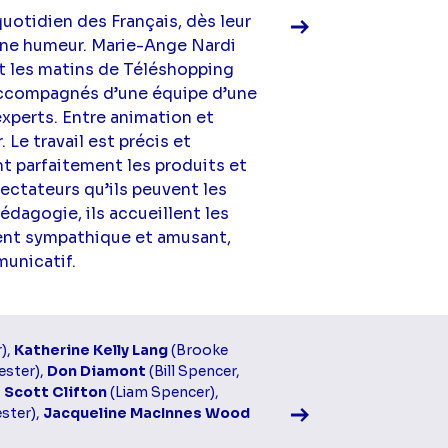
quotidien des Français, dès leur
onne humeur. Marie-Ange Nardi
t les matins de Téléshopping
accompagnés d’une équipe d’une
xperts. Entre animation et
. Le travail est précis et
t parfaitement les produits et
ectateurs qu’ils peuvent les
édagogie, ils accueillent les
nt sympathique et amusant,
unicatif.
Voir la fiche diff
r),
Katherine Kelly Lang
(Brooke
ester),
Don Diamont
(Bill Spencer,
,
Scott Clifton
(Liam Spencer),
ster),
Jacqueline MacInnes Wood