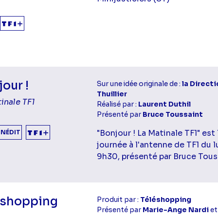
our !
Sur une idée originale de :
la Directi
Thuillier
inale TF1
Réalisé par :
Laurent Duthil
Présenté par
Bruce Toussaint
"Bonjour ! La Matinale TF1" est
INÉDIT
journée à l'antenne de TF1 du 
9h30, présenté par Bruce Tous
éshopping
Produit par :
Téléshopping
Présenté par
Marie-Ange Nardi
e