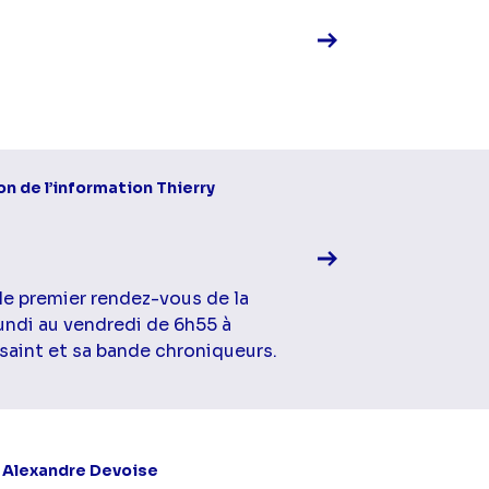
Voir la fiche diff
on de l’information Thierry
 le premier rendez-vous de la
lundi au vendredi de 6h55 à
saint et sa bande chroniqueurs.
Voir la fiche diff
t
Alexandre Devoise