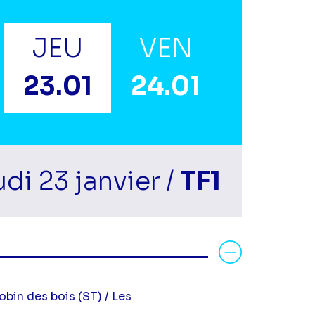
JEU
VEN
23.01
24.01
di 23 janvier /
TF1
Voir la fiche diff
obin des bois (ST) / Les