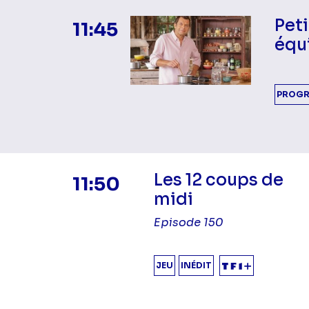
Peti
11:45
équi
PROGR
Les 12 coups de
11:50
midi
Episode 150
JEU
INÉDIT