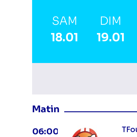
SAM
DIM
18.01
19.01
Masquer les program
Matin
TFo
06:00