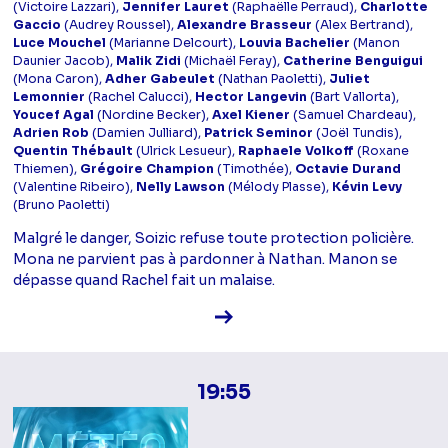
(Victoire Lazzari),
Jennifer Lauret
(Raphaëlle Perraud),
Charlotte
Gaccio
(Audrey Roussel),
Alexandre Brasseur
(Alex Bertrand),
Luce Mouchel
(Marianne Delcourt),
Louvia Bachelier
(Manon
Daunier Jacob),
Malik Zidi
(Michaël Feray),
Catherine Benguigui
(Mona Caron),
Adher Gabeulet
(Nathan Paoletti),
Juliet
Lemonnier
(Rachel Calucci),
Hector Langevin
(Bart Vallorta),
Youcef Agal
(Nordine Becker),
Axel Kiener
(Samuel Chardeau),
Adrien Rob
(Damien Julliard),
Patrick Seminor
(Joël Tundis),
Quentin Thébault
(Ulrick Lesueur),
Raphaele Volkoff
(Roxane
Thiemen),
Grégoire Champion
(Timothée),
Octavie Durand
(Valentine Ribeiro),
Nelly Lawson
(Mélody Plasse),
Kévin Levy
(Bruno Paoletti)
Malgré le danger, Soizic refuse toute protection policière.
Mona ne parvient pas à pardonner à Nathan. Manon se
dépasse quand Rachel fait un malaise.
Voir la fiche diffusion
19:55