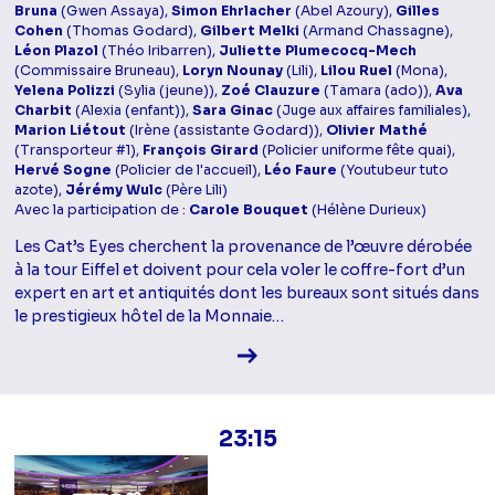
Bruna
(Gwen Assaya),
Simon Ehrlacher
(Abel Azoury),
Gilles
Cohen
(Thomas Godard),
Gilbert Melki
(Armand Chassagne),
Léon Plazol
(Théo Iribarren),
Juliette Plumecocq-Mech
(Commissaire Bruneau),
Loryn Nounay
(Lili),
Lilou Ruel
(Mona),
Yelena Polizzi
(Sylia (jeune)),
Zoé Clauzure
(Tamara (ado)),
Ava
Charbit
(Alexia (enfant)),
Sara Ginac
(Juge aux affaires familiales),
Marion Liétout
(Irène (assistante Godard)),
Olivier Mathé
(Transporteur #1),
François Girard
(Policier uniforme fête quai),
Hervé Sogne
(Policier de l'accueil),
Léo Faure
(Youtubeur tuto
azote),
Jérémy Wulc
(Père Lili)
Avec la participation de :
Carole Bouquet
(Hélène Durieux)
Les Cat’s Eyes cherchent la provenance de l’œuvre dérobée
à la tour Eiffel et doivent pour cela voler le coffre-fort d’un
expert en art et antiquités dont les bureaux sont situés dans
le prestigieux hôtel de la Monnaie…
Voir la fiche diffusion
23:15