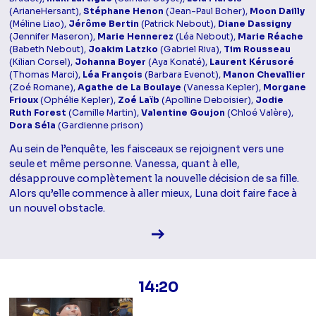
(ArianeHersant),
Stéphane Henon
(Jean-Paul Boher),
Moon Dailly
(Méline Liao),
Jérôme Bertin
(Patrick Nebout),
Diane Dassigny
(Jennifer Maseron),
Marie Hennerez
(Léa Nebout),
Marie Réache
(Babeth Nebout),
Joakim Latzko
(Gabriel Riva),
Tim Rousseau
(Kilian Corsel),
Johanna Boyer
(Aya Konaté),
Laurent Kérusoré
(Thomas Marci),
Léa François
(Barbara Evenot),
Manon Chevallier
(Zoé Romane),
Agathe de La Boulaye
(Vanessa Kepler),
Morgane
Frioux
(Ophélie Kepler),
Zoé Laïb
(Apolline Deboisier),
Jodie
Ruth Forest
(Camille Martin),
Valentine Goujon
(Chloé Valère),
Dora Séla
(Gardienne prison)
Au sein de l’enquête, les faisceaux se rejoignent vers une
seule et même personne. Vanessa, quant à elle,
désapprouve complètement la nouvelle décision de sa fille.
Alors qu’elle commence à aller mieux, Luna doit faire face à
un nouvel obstacle.
Voir la fiche diffusion
14:20