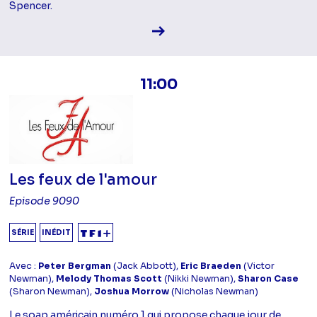
Spencer.
Voir la fiche diffusion
11:00
Les feux de l'amour
Episode 9090
SÉRIE
INÉDIT
Avec :
Peter Bergman
(Jack Abbott),
Eric Braeden
(Victor
Newman),
Melody Thomas Scott
(Nikki Newman),
Sharon Case
(Sharon Newman),
Joshua Morrow
(Nicholas Newman)
Le soap américain numéro 1 qui propose chaque jour de