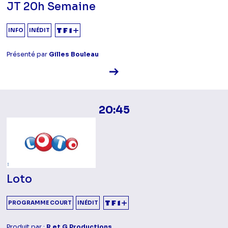
JT 20h Semaine
INFO
INÉDIT
Présenté par
Gilles Bouleau
Voir la fiche diffusion
20:45
Loto
PROGRAMME COURT
INÉDIT
Produit par :
R et G Productions