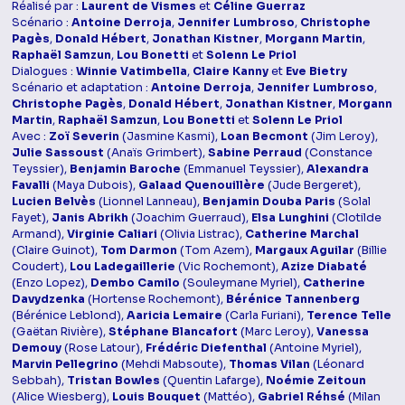
Réalisé par :
Laurent de Vismes
et
Céline Guerraz
Scénario :
Antoine Derroja
,
Jennifer Lumbroso
,
Christophe
Pagès
,
Donald Hébert
,
Jonathan Kistner
,
Morgann Martin
,
Raphaël Samzun
,
Lou Bonetti
et
Solenn Le Priol
Dialogues :
Winnie Vatimbella
,
Claire Kanny
et
Eve Bietry
Scénario et adaptation :
Antoine Derroja
,
Jennifer Lumbroso
,
Christophe Pagès
,
Donald Hébert
,
Jonathan Kistner
,
Morgann
Martin
,
Raphaël Samzun
,
Lou Bonetti
et
Solenn Le Priol
Avec :
Zoï Severin
(Jasmine Kasmi),
Loan Becmont
(Jim Leroy),
Julie Sassoust
(Anaïs Grimbert),
Sabine Perraud
(Constance
Teyssier),
Benjamin Baroche
(Emmanuel Teyssier),
Alexandra
Favalli
(Maya Dubois),
Galaad Quenouillère
(Jude Bergeret),
Lucien Belvès
(Lionnel Lanneau),
Benjamin Douba Paris
(Solal
Fayet),
Janis Abrikh
(Joachim Guerraud),
Elsa Lunghini
(Clotilde
Armand),
Virginie Caliari
(Olivia Listrac),
Catherine Marchal
(Claire Guinot),
Tom Darmon
(Tom Azem),
Margaux Aguilar
(Billie
Coudert),
Lou Ladegaillerie
(Vic Rochemont),
Azize Diabaté
(Enzo Lopez),
Dembo Camilo
(Souleymane Myriel),
Catherine
Davydzenka
(Hortense Rochemont),
Bérénice Tannenberg
(Bérénice Leblond),
Aaricia Lemaire
(Carla Furiani),
Terence Telle
(Gaëtan Rivière),
Stéphane Blancafort
(Marc Leroy),
Vanessa
Demouy
(Rose Latour),
Frédéric Diefenthal
(Antoine Myriel),
Marvin Pellegrino
(Mehdi Mabsoute),
Thomas Vilan
(Léonard
Sebbah),
Tristan Bowles
(Quentin Lafarge),
Noémie Zeitoun
(Alice Wiesberg),
Louis Bouquet
(Mattéo),
Gabriel Réhsé
(Milan