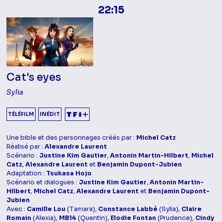
22:15
Cat's eyes
Sylia
TÉLÉFILM
INÉDIT
Une bible et des personnages créés par :
Michel Catz
Réalisé par :
Alexandre Laurent
Scénario :
Justine Kim Gautier
,
Antonin Martin-Hilbert
,
Michel
Catz
,
Alexandre Laurent
et
Benjamin Dupont-Jubien
Adaptation :
Tsukasa Hojo
Scénario et dialogues :
Justine Kim Gautier
,
Antonin Martin-
Hilbert
,
Michel Catz
,
Alexandre Laurent
et
Benjamin Dupont-
Jubien
Avec :
Camille Lou
(Tamara),
Constance Labbé
(Sylia),
Claire
Romain
(Alexia),
MB14
(Quentin),
Elodie Fontan
(Prudence),
Cindy