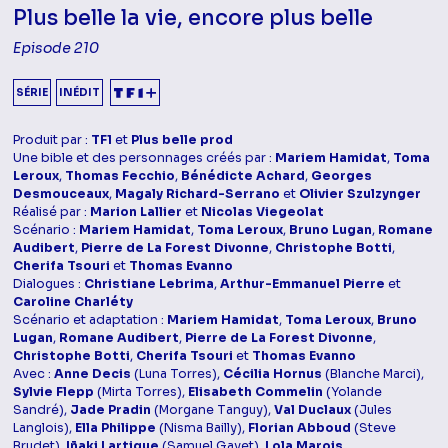
Plus belle la vie, encore plus belle
Episode 210
SÉRIE
INÉDIT
Produit par :
TF1
et
Plus belle prod
Une bible et des personnages créés par :
Mariem Hamidat
,
Toma
Leroux
,
Thomas Fecchio
,
Bénédicte Achard
,
Georges
Desmouceaux
,
Magaly Richard-Serrano
et
Olivier Szulzynger
Réalisé par :
Marion Lallier
et
Nicolas Viegeolat
Scénario :
Mariem Hamidat
,
Toma Leroux
,
Bruno Lugan
,
Romane
Audibert
,
Pierre de La Forest Divonne
,
Christophe Botti
,
Cherifa Tsouri
et
Thomas Evanno
Dialogues :
Christiane Lebrima
,
Arthur-Emmanuel Pierre
et
Caroline Charléty
Scénario et adaptation :
Mariem Hamidat
,
Toma Leroux
,
Bruno
Lugan
,
Romane Audibert
,
Pierre de La Forest Divonne
,
Christophe Botti
,
Cherifa Tsouri
et
Thomas Evanno
Avec :
Anne Decis
(Luna Torres),
Cécilia Hornus
(Blanche Marci),
Sylvie Flepp
(Mirta Torres),
Elisabeth Commelin
(Yolande
Sandré),
Jade Pradin
(Morgane Tanguy),
Val Duclaux
(Jules
Langlois),
Ella Philippe
(Nisma Bailly),
Florian Abboud
(Steve
Brudet),
Iñaki Lartigue
(Samuel Gayet),
Lola Marois