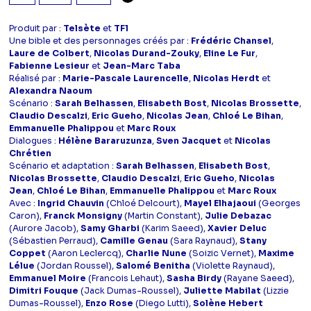
Produit par :
Telsète
et
TF1
Une bible et des personnages créés par :
Frédéric Chansel
,
Laure de Colbert
,
Nicolas Durand-Zouky
,
Eline Le Fur
,
Fabienne Lesieur
et
Jean-Marc Taba
Réalisé par :
Marie-Pascale Laurencelle
,
Nicolas Herdt
et
Alexandra Naoum
Scénario :
Sarah Belhassen
,
Elisabeth Bost
,
Nicolas Brossette
,
Claudio Descalzi
,
Eric Gueho
,
Nicolas Jean
,
Chloé Le Bihan
,
Emmanuelle Phalippou
et
Marc Roux
Dialogues :
Hélène Bararuzunza
,
Sven Jacquet
et
Nicolas
Chrétien
Scénario et adaptation :
Sarah Belhassen
,
Elisabeth Bost
,
Nicolas Brossette
,
Claudio Descalzi
,
Eric Gueho
,
Nicolas
Jean
,
Chloé Le Bihan
,
Emmanuelle Phalippou
et
Marc Roux
Avec :
Ingrid Chauvin
(Chloé Delcourt),
Mayel Elhajaoui
(Georges
Caron),
Franck Monsigny
(Martin Constant),
Julie Debazac
(Aurore Jacob),
Samy Gharbi
(Karim Saeed),
Xavier Deluc
(Sébastien Perraud),
Camille Genau
(Sara Raynaud),
Stany
Coppet
(Aaron Leclercq),
Charlie Nune
(Soizic Vernet),
Maxime
Lélue
(Jordan Roussel),
Salomé Benitha
(Violette Raynaud),
Emmanuel Moire
(Francois Lehaut),
Sasha Birdy
(Rayane Saeed),
Dimitri Fouque
(Jack Dumas-Roussel),
Juliette Mabilat
(Lizzie
Dumas-Roussel),
Enzo Rose
(Diego Lutti),
Solène Hebert