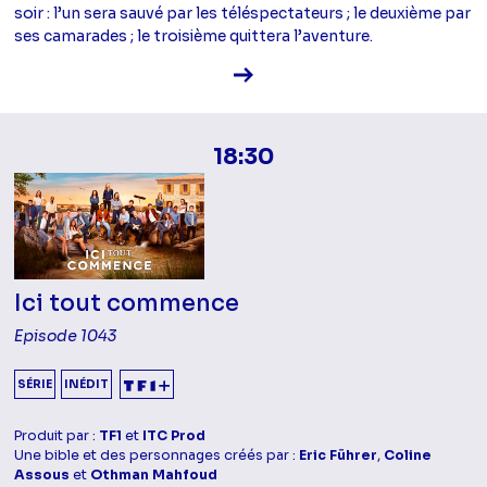
soir : l’un sera sauvé par les téléspectateurs ; le deuxième par
ses camarades ; le troisième quittera l’aventure.
Voir la fiche diffusion
18:30
Ici tout commence
Episode 1043
SÉRIE
INÉDIT
Produit par :
TF1
et
ITC Prod
Une bible et des personnages créés par :
Eric Führer
,
Coline
Assous
et
Othman Mahfoud