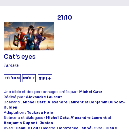
21:10
Cat's eyes
Tamara
TÉLÉFILM
INÉDIT
Une bible et des personnages créés par :
Michel Catz
Réalisé par :
Alexandre Laurent
Scénario :
Michel Catz
,
Alexandre Laurent
et
Benjamin Dupont-
Jubien
Adaptation :
Tsukasa Hojo
Scénario et dialogues :
Michel Catz
,
Alexandre Laurent
et
Benjamin Dupont-Jubien
Avec :
Camille Lou
(Tamara),
Constance Labbé
(Sylia),
Claire