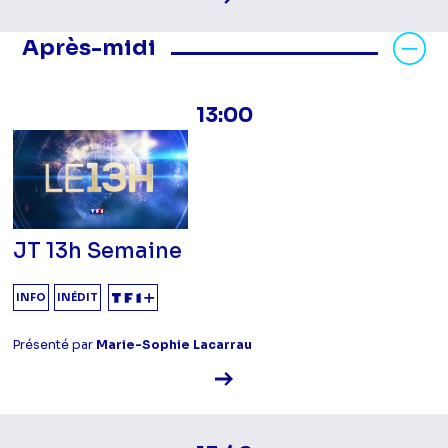
Masquer les programmes Après-mid
Après-midi
13:00
JT 13h Semaine
INFO
INÉDIT
Présenté par
Marie-Sophie Lacarrau
Voir la fiche diffusion