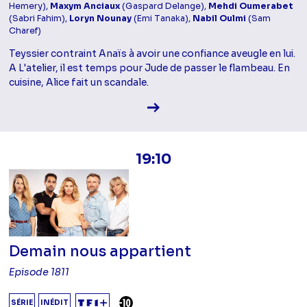
Hemery),
Maxym Anciaux
(Gaspard Delange),
Mehdi Oumerabet
(Sabri Fahim),
Loryn Nounay
(Emi Tanaka),
Nabil Oulmi
(Sam
Charef)
Teyssier contraint Anaïs à avoir une confiance aveugle en lui.
A L'atelier, il est temps pour Jude de passer le flambeau. En
cuisine, Alice fait un scandale.
Voir la fiche diffusion
19:10
Demain nous appartient
Episode 1811
DÉCONSEILLÉ AUX -10 ANS
SÉRIE
INÉDIT