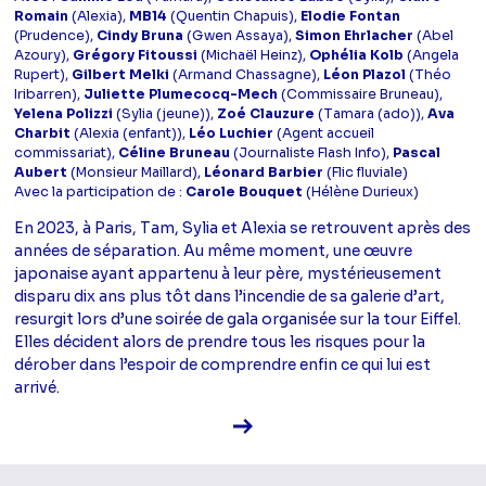
Romain
(Alexia),
MB14
(Quentin Chapuis),
Elodie Fontan
(Prudence),
Cindy Bruna
(Gwen Assaya),
Simon Ehrlacher
(Abel
Azoury),
Grégory Fitoussi
(Michaël Heinz),
Ophélia Kolb
(Angela
Rupert),
Gilbert Melki
(Armand Chassagne),
Léon Plazol
(Théo
Iribarren),
Juliette Plumecocq-Mech
(Commissaire Bruneau),
Yelena Polizzi
(Sylia (jeune)),
Zoé Clauzure
(Tamara (ado)),
Ava
Charbit
(Alexia (enfant)),
Léo Luchier
(Agent accueil
commissariat),
Céline Bruneau
(Journaliste Flash Info),
Pascal
Aubert
(Monsieur Maillard),
Léonard Barbier
(Flic fluviale)
Avec la participation de :
Carole Bouquet
(Hélène Durieux)
En 2023, à Paris, Tam, Sylia et Alexia se retrouvent après des
années de séparation. Au même moment, une œuvre
japonaise ayant appartenu à leur père, mystérieusement
disparu dix ans plus tôt dans l’incendie de sa galerie d’art,
resurgit lors d’une soirée de gala organisée sur la tour Eiffel.
Elles décident alors de prendre tous les risques pour la
dérober dans l’espoir de comprendre enfin ce qui lui est
arrivé.
Voir la fiche diffusion