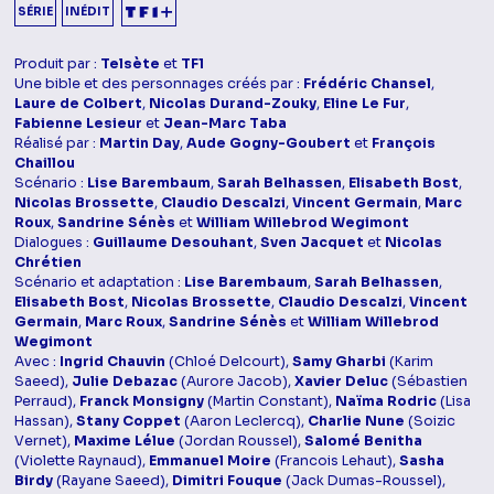
SÉRIE
INÉDIT
Produit par :
Telsète
et
TF1
Une bible et des personnages créés par :
Frédéric Chansel
,
Laure de Colbert
,
Nicolas Durand-Zouky
,
Eline Le Fur
,
Fabienne Lesieur
et
Jean-Marc Taba
Réalisé par :
Martin Day
,
Aude Gogny-Goubert
et
François
Chaillou
Scénario :
Lise Barembaum
,
Sarah Belhassen
,
Elisabeth Bost
,
Nicolas Brossette
,
Claudio Descalzi
,
Vincent Germain
,
Marc
Roux
,
Sandrine Sénès
et
William Willebrod Wegimont
Dialogues :
Guillaume Desouhant
,
Sven Jacquet
et
Nicolas
Chrétien
Scénario et adaptation :
Lise Barembaum
,
Sarah Belhassen
,
Elisabeth Bost
,
Nicolas Brossette
,
Claudio Descalzi
,
Vincent
Germain
,
Marc Roux
,
Sandrine Sénès
et
William Willebrod
Wegimont
Avec :
Ingrid Chauvin
(Chloé Delcourt),
Samy Gharbi
(Karim
Saeed),
Julie Debazac
(Aurore Jacob),
Xavier Deluc
(Sébastien
Perraud),
Franck Monsigny
(Martin Constant),
Naïma Rodric
(Lisa
Hassan),
Stany Coppet
(Aaron Leclercq),
Charlie Nune
(Soizic
Vernet),
Maxime Lélue
(Jordan Roussel),
Salomé Benitha
(Violette Raynaud),
Emmanuel Moire
(Francois Lehaut),
Sasha
Birdy
(Rayane Saeed),
Dimitri Fouque
(Jack Dumas-Roussel),