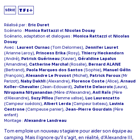
SÉRIE
Réalisé par :
Eric Duret
Scénario :
Monica Rattazzi
et
Nicolas Douay
Scénario, adaptation et dialogues :
Monica Rattazzi
et
Nicolas
Douay
Avec :
Laurent Ournac
(Tom Delormes),
Jennifer Lauret
(Arianne Leroy),
Princess Erika
(Rosy),
Thierry Heckendorn
(André),
Patrick Guérineau
(Xavier),
Géraldine Lapalus
(Amandine),
Catherine Marchal
(Rosalie),
Bernard ALANE
(Bertrand),
Paola Marques dos Santos
(Sophie),
Manuel Gélin
(François),
Alexandre Le Provost
(Michel),
Patrick Paroux
(Mr
Parizot),
Naby Dakhli
(Alexandre),
Florence Coste
(Alice),
Arnaud
Koller-Chevalier
(Jean-Edouard),
Juliette Delacroix
(Laura),
Nirupama Nityanandan
(Mère d'Alexandre),
Asil Raïs
(Père
d'Alexandre),
Suzy Pillou
(Femme valise),
Luc Laurenzatto
(Campeur suédois),
Albert Lerda
(Campeur bateau),
Lavinia
Centrone
(Campeuse panier),
Jean-Pierre Gourdain
(Père
enfant)
Montage :
Alexandre Landreau
Tom emploie un nouveau stagiaire pour aider son équipe au
camping. Mais il ignore qu'il s'agit, en réalité, d'Alexandre III,