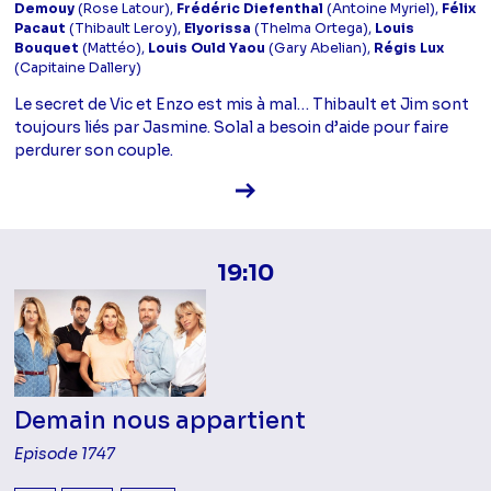
Demouy
(Rose Latour),
Frédéric Diefenthal
(Antoine Myriel),
Félix
Pacaut
(Thibault Leroy),
Elyorissa
(Thelma Ortega),
Louis
Bouquet
(Mattéo),
Louis Ould Yaou
(Gary Abelian),
Régis Lux
(Capitaine Dallery)
Le secret de Vic et Enzo est mis à mal… Thibault et Jim sont
toujours liés par Jasmine. Solal a besoin d’aide pour faire
perdurer son couple.
Voir la fiche diffusion
19:10
Demain nous appartient
Episode 1747