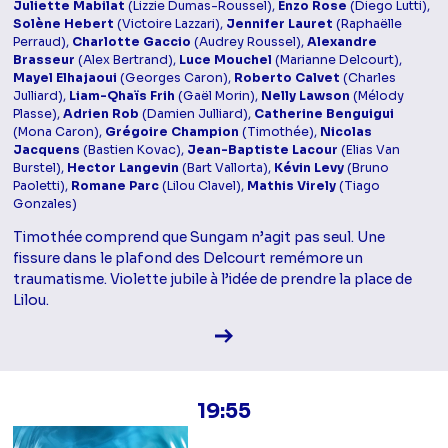
Juliette Mabilat
(Lizzie Dumas-Roussel),
Enzo Rose
(Diego Lutti),
Solène Hebert
(Victoire Lazzari),
Jennifer Lauret
(Raphaëlle
Perraud),
Charlotte Gaccio
(Audrey Roussel),
Alexandre
Brasseur
(Alex Bertrand),
Luce Mouchel
(Marianne Delcourt),
Mayel Elhajaoui
(Georges Caron),
Roberto Calvet
(Charles
Julliard),
Liam-Qhaïs Frih
(Gaël Morin),
Nelly Lawson
(Mélody
Plasse),
Adrien Rob
(Damien Julliard),
Catherine Benguigui
(Mona Caron),
Grégoire Champion
(Timothée),
Nicolas
Jacquens
(Bastien Kovac),
Jean-Baptiste Lacour
(Elias Van
Burstel),
Hector Langevin
(Bart Vallorta),
Kévin Levy
(Bruno
Paoletti),
Romane Parc
(Lilou Clavel),
Mathis Virely
(Tiago
Gonzales)
Timothée comprend que Sungam n’agit pas seul. Une
fissure dans le plafond des Delcourt remémore un
traumatisme. Violette jubile à l’idée de prendre la place de
Lilou.
Voir la fiche diffusion
19:55