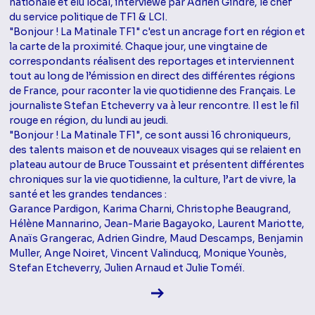
nationale et élu local, interviewé par Adrien Gindre, le chef
du service politique de TF1 & LCI.
"Bonjour ! La Matinale TF1" c'est un ancrage fort en région et
la carte de la proximité. Chaque jour, une vingtaine de
correspondants réalisent des reportages et interviennent
tout au long de l’émission en direct des différentes régions
de France, pour raconter la vie quotidienne des Français. Le
journaliste Stefan Etcheverry va à leur rencontre. Il est le fil
rouge en région, du lundi au jeudi.
"Bonjour ! La Matinale TF1", ce sont aussi 16 chroniqueurs,
des talents maison et de nouveaux visages qui se relaient en
plateau autour de Bruce Toussaint et présentent différentes
chroniques sur la vie quotidienne, la culture, l’art de vivre, la
santé et les grandes tendances :
Garance Pardigon, Karima Charni, Christophe Beaugrand,
Hélène Mannarino, Jean-Marie Bagayoko, Laurent Mariotte,
Anaïs Grangerac, Adrien Gindre, Maud Descamps, Benjamin
Muller, Ange Noiret, Vincent Valinducq, Monique Younès,
Stefan Etcheverry, Julien Arnaud et Julie Toméï.
Voir la fiche diffusion