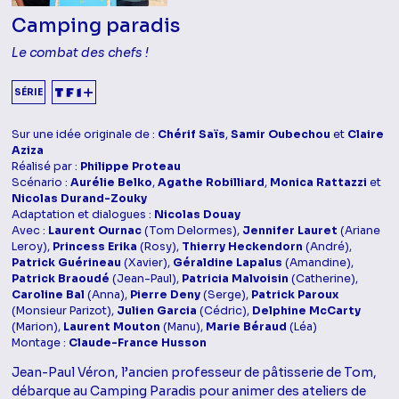
Camping paradis
Le combat des chefs !
SÉRIE
Sur une idée originale de :
Chérif Saïs
,
Samir Oubechou
et
Claire
Aziza
Réalisé par :
Philippe Proteau
Scénario :
Aurélie Belko
,
Agathe Robilliard
,
Monica Rattazzi
et
Nicolas Durand-Zouky
Adaptation et dialogues :
Nicolas Douay
Avec :
Laurent Ournac
(Tom Delormes),
Jennifer Lauret
(Ariane
Leroy),
Princess Erika
(Rosy),
Thierry Heckendorn
(André),
Patrick Guérineau
(Xavier),
Géraldine Lapalus
(Amandine),
Patrick Braoudé
(Jean-Paul),
Patricia Malvoisin
(Catherine),
Caroline Bal
(Anna),
Pierre Deny
(Serge),
Patrick Paroux
(Monsieur Parizot),
Julien Garcia
(Cédric),
Delphine McCarty
(Marion),
Laurent Mouton
(Manu),
Marie Béraud
(Léa)
Montage :
Claude-France Husson
Jean-Paul Véron, l’ancien professeur de pâtisserie de Tom,
débarque au Camping Paradis pour animer des ateliers de