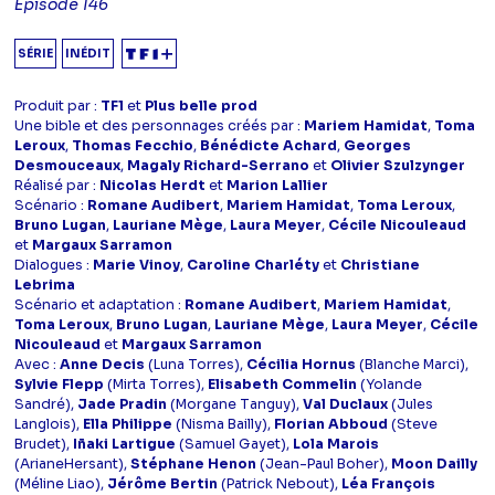
Episode 146
SÉRIE
INÉDIT
Produit par :
TF1
et
Plus belle prod
Une bible et des personnages créés par :
Mariem Hamidat
,
Toma
Leroux
,
Thomas Fecchio
,
Bénédicte Achard
,
Georges
Desmouceaux
,
Magaly Richard-Serrano
et
Olivier Szulzynger
Réalisé par :
Nicolas Herdt
et
Marion Lallier
Scénario :
Romane Audibert
,
Mariem Hamidat
,
Toma Leroux
,
Bruno Lugan
,
Lauriane Mège
,
Laura Meyer
,
Cécile Nicouleaud
et
Margaux Sarramon
Dialogues :
Marie Vinoy
,
Caroline Charléty
et
Christiane
Lebrima
Scénario et adaptation :
Romane Audibert
,
Mariem Hamidat
,
Toma Leroux
,
Bruno Lugan
,
Lauriane Mège
,
Laura Meyer
,
Cécile
Nicouleaud
et
Margaux Sarramon
Avec :
Anne Decis
(Luna Torres),
Cécilia Hornus
(Blanche Marci),
Sylvie Flepp
(Mirta Torres),
Elisabeth Commelin
(Yolande
Sandré),
Jade Pradin
(Morgane Tanguy),
Val Duclaux
(Jules
Langlois),
Ella Philippe
(Nisma Bailly),
Florian Abboud
(Steve
Brudet),
Iñaki Lartigue
(Samuel Gayet),
Lola Marois
(ArianeHersant),
Stéphane Henon
(Jean-Paul Boher),
Moon Dailly
(Méline Liao),
Jérôme Bertin
(Patrick Nebout),
Léa François