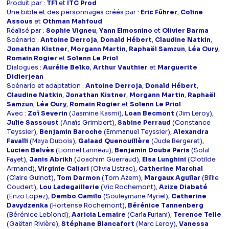
Produit par :
TF1
et
ITC Prod
Une bible et des personnages créés par :
Eric Führer
,
Coline
Assous
et
Othman Mahfoud
Réalisé par :
Sophie Vigneu
,
Yann Elmosnino
et
Olivier Barma
Scénario :
Antoine Derroja
,
Donald Hébert
,
Claudine Natkin
,
Jonathan Kistner
,
Morgann Martin
,
Raphaël Samzun
,
Léa Oury
,
Romain Rogier
et
Solenn Le Priol
Dialogues :
Aurélie Belko
,
Arthur Vauthier
et
Marguerite
Didierjean
Scénario et adaptation :
Antoine Derroja
,
Donald Hébert
,
Claudine Natkin
,
Jonathan Kistner
,
Morgann Martin
,
Raphaël
Samzun
,
Léa Oury
,
Romain Rogier
et
Solenn Le Priol
Avec :
Zoï Severin
(Jasmine Kasmi),
Loan Becmont
(Jim Leroy),
Julie Sassoust
(Anaïs Grimbert),
Sabine Perraud
(Constance
Teyssier),
Benjamin Baroche
(Emmanuel Teyssier),
Alexandra
Favalli
(Maya Dubois),
Galaad Quenouillère
(Jude Bergeret),
Lucien Belvès
(Lionnel Lanneau),
Benjamin Douba Paris
(Solal
Fayet),
Janis Abrikh
(Joachim Guerraud),
Elsa Lunghini
(Clotilde
Armand),
Virginie Caliari
(Olivia Listrac),
Catherine Marchal
(Claire Guinot),
Tom Darmon
(Tom Azem),
Margaux Aguilar
(Billie
Coudert),
Lou Ladegaillerie
(Vic Rochemont),
Azize Diabaté
(Enzo Lopez),
Dembo Camilo
(Souleymane Myriel),
Catherine
Davydzenka
(Hortense Rochemont),
Bérénice Tannenberg
(Bérénice Leblond),
Aaricia Lemaire
(Carla Furiani),
Terence Telle
(Gaëtan Rivière),
Stéphane Blancafort
(Marc Leroy),
Vanessa