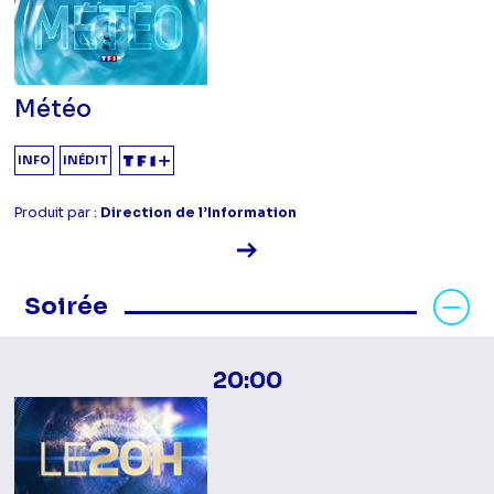
Météo
INFO
INÉDIT
Produit par :
Direction de l’Information
Voir la fiche diffusion
Masquer les programmes Soirée
Soirée
20:00