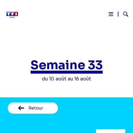
Reche
Aller
au
contenu
principal
Semaine 33
du 10 août au 16 août
Retour