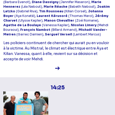
(Barbara Evenot),
Diane Dassigny
(Jennifer Maseron),
Marie
Hennerez
(Léa Nebout),
Marie Réache
(Babeth Nebout),
Joakim
Latzko
(Gabriel Riva),
Tim Rousseau
(Kilian Corsel),
Johanna
Boyer
(Aya Konaté),
Laurent Kérusoré
(Thomas Marci),
Jérémy
Charvet
(Ulysse Kepler),
Manon Chevallier
(Zoé Romane),
Agathe de La Boulaye
(Vanessa Kepler),
Nicolas Limery
(Mehdi
Bouraoui),
François Nambot
(Billard Armand),
Michaël Vander-
Meiren
(Garrec Damien),
Sergueï Verseil
(Lambert Marcus)
Les policiers continuent de chercher qui aurait pu en vouloir
à la victime. Au Mistral, le climat est électrique entre Aya et
Kilian. Vanessa, quant à elle, revient sur sa décision et
accepte de voir Mehdi.
Voir la fiche diffusion
14:25